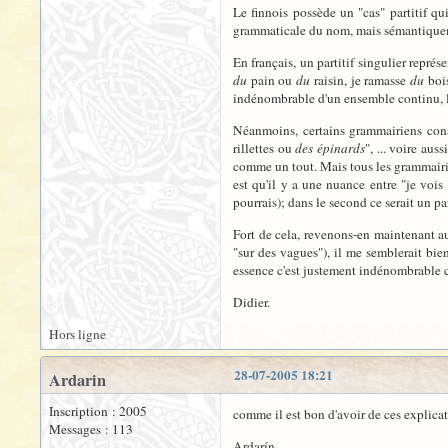
Le finnois possède un "cas" partitif qu
grammaticale du nom, mais sémantiqueme
En français, un partitif singulier repr
du
pain ou
du
raisin, je ramasse
du
bois
indénombrable d'un ensemble continu, le p
Néanmoins, certains grammairiens consi
rillettes ou
des épinards
", ... voire aus
comme un tout. Mais tous les grammairiens
est qu'il y a une nuance entre "je vois 
pourrais); dans le second ce serait un pa
Fort de cela, revenons-en maintenant au
"sur des vagues"), il me semblerait bi
essence c'est justement indénombrable
Didier.
Hors ligne
28-07-2005 18:21
Ardarin
Inscription : 2005
comme il est bon d'avoir de ces explicat
Messages : 113
Ardarín