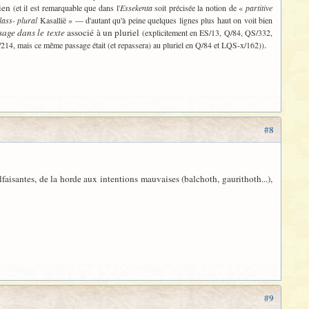
kien
(et il est remarquable que dans l'
Essekenta
soit précisée la notion de «
partitive
class- plural
Kasallië » — d'autant qu'à peine quelques lignes plus haut on voit bien
sage dans le texte
associé à un pluriel
(explicitement en ES/13, Q/84, QS/332,
.
/214, mais ce même passage était (et repassera) au pluriel en Q/84 et LQS-x/162))
#8
isantes, de la horde aux intentions mauvaises (balchoth, gaurithoth...),
#9