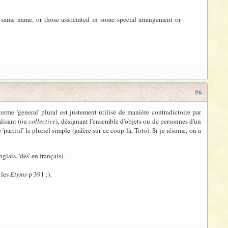
he same name, or those associated in some special arrangement or
#6
 terme 'general' plural est justement utilisé de manière contradictoire par
alisant (ou
collective
), désignant l'ensemble d'objets ou de personnes d'un
artitif' le pluriel simple (galère sur ce coup là, Toto). Si je résume, on a
glais, 'des' en français).
 les
Etyms
p 391 ;).