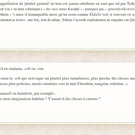
'appellation de 'pluriel général' ne leur est jamais attribuée en tant que tel par Tol
it l'on s’en tient sobrement à «
the race-name
Kasallië » : pourquoi pas «
general/collective/
mais il remarquable aussi qu'un nom comme
Eldalië
soit si souvent
en u
thrim » ?)
itement je trouve ; une fois, tout de même, Tolkien l’accorde explicitement au singulier (en QS
if en sindarin,
-oth
ou
-rim
.
 entre le
-oth
qui m'évoque un pluriel plus tumultueux, plus proche des choses malfa
oses plus policées, moins orientées vers le mal (Onodrim, naugrim, rohirrim...).
iann
ath
ou harad
rim
, par exemple...
de mon imagination farfelue ? Y'aurait-il des choses à creuser ?