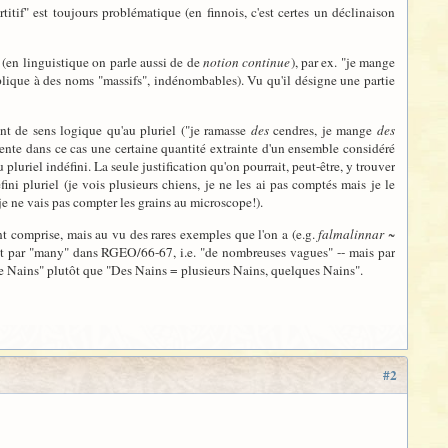
titif" est toujours problématique (en finnois, c'est certes un déclinaison
 (en linguistique on parle aussi de de
notion continue
), par ex. "je mange
applique à des noms "massifs", indénombables). Vu qu'il désigne une partie
nt de sens logique qu'au pluriel ("je ramasse
des
cendres, je mange
des
résente dans ce cas une certaine quantité extrainte d'un ensemble considéré
pluriel indéfini. La seule justification qu'on pourrait, peut-être, y trouver
fini pluriel (je vois plusieurs chiens, je ne les ai pas comptés mais je le
 je ne vais pas compter les grains au microscope!).
ent comprise, mais au vu des rares exemples que l'on a (e.g.
falmalinnar
~
uit par "many" dans RGEO/66-67, i.e. "de nombreuses vagues" -- mais par
de Nains" plutôt que "Des Nains = plusieurs Nains, quelques Nains".
#2