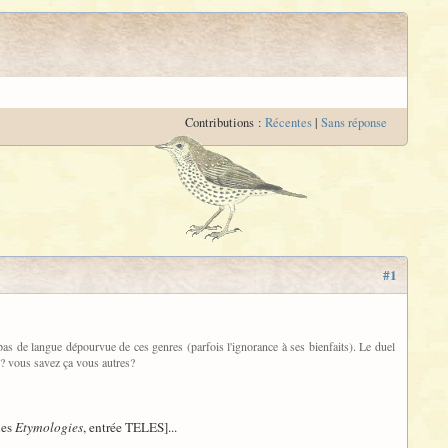
Contributions :
Récentes
|
Sans réponse
#1
 pas de langue dépourvue de ces genres (parfois l'ignorance à ses bienfaits). Le duel
-il? vous savez ça vous autres?
les
Etymologies
, entrée TELES]...