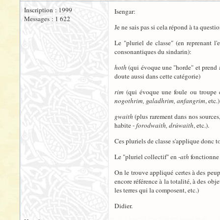
Inscription : 1999
Isengar:
Messages : 1 622
Je ne sais pas si cela répond à ta quest
Le "pluriel de classe" (en reprenant 
consonantiques du sindarin):
hoth
(qui évoque une "horde" et prend 
doute aussi dans cette catégorie)
rim
(qui évoque une foule ou troupe e
nogothrim, galadhrim, anfangrim
, etc.)
gwaith
(plus rarement dans nos sources
habite -
forodwaith, drúwaith
, etc.).
Ces pluriels de classe s'applique donc t
Le "pluriel collectif" en -
ath
fonctionne
On le trouve appliqué certes à des peup
encore référence à la totalité, à des obj
les terres qui la composent, etc.)
Didier.