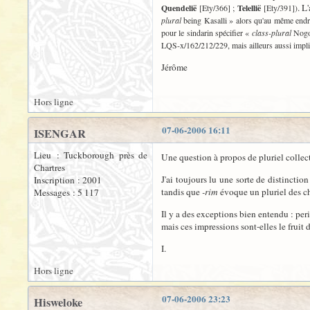
. L
Quendelië
[Ety/366] ;
Telellië
[Ety/391])
plural
being Kasalli » alors qu'au même endro
pour le sindarin spécifier «
class-plural
Nogo
LQS-x/162/212/229, mais ailleurs aussi implic
Jérôme
Hors ligne
07-06-2006 16:11
ISENGAR
Lieu : Tuckborough près de
Une question à propos de pluriel collect
Chartres
J'ai toujours lu une sorte de distinction
Inscription : 2001
tandis que
-rim
évoque un pluriel des ch
Messages : 5 117
Il y a des exceptions bien entendu : per
mais ces impressions sont-elles le fruit 
I.
Hors ligne
07-06-2006 23:23
Hisweloke