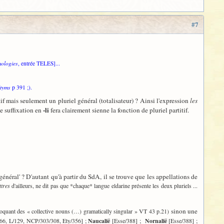
#7
ologies
, entrée TELES]...
tyms
p 391 ;).
if mais seulement un pluriel général (totalisateur) ? Ainsi l'expression
les
-li
le suffixation en
fera clairement sienne la fonction de pluriel partitif.
l général' ? D'autant qu'à partir du SdA, il se trouve que les appellations de
ttres
d'ailleurs, ne dit pas que *chaque* langue eldarine présente les deux pluriels ...
sinon une
voquant des « collective nouns (…) gramatically singular » VT 43 p.21)
66, L/129, NCP/303/308, Ety/356] ;
Naucalië
[Esse/388] ;
Nornalië
[Esse/388] ;