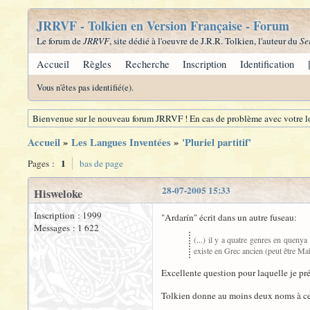
JRRVF - Tolkien en Version Française - Forum
Le forum de
JRRVF
, site dédié à l'oeuvre de J.R.R. Tolkien, l'auteur du
Se
Accueil
Règles
Recherche
Inscription
Identification
Vous n'êtes pas identifié(e).
Bienvenue sur le nouveau forum JRRVF ! En cas de problème avec votre lo
Accueil
»
Les Langues Inventées
»
'Pluriel partitif'
1
Pages :
bas de page
28-07-2005 15:33
Hisweloke
Inscription : 1999
"Ardarín" écrit dans un autre fuseau:
Messages : 1 622
(...) il y a quatre genres en quenya
existe en Grec ancien (peut être Maît
Excellente question pour laquelle je pré
Tolkien donne au moins deux noms à cet