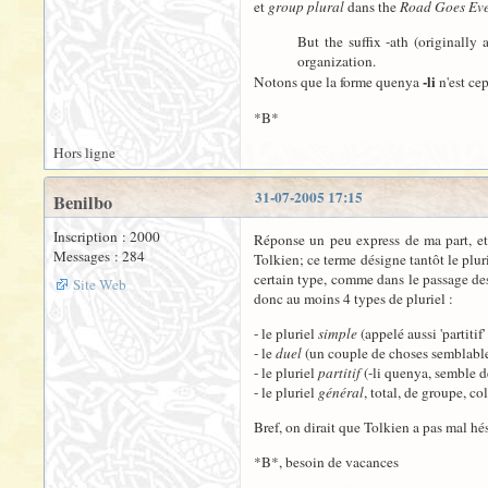
et
group plural
dans the
Road Goes Ev
But the suffix -ath (originally
organization.
-li
Notons que la forme quenya
n'est cep
*B*
Hors ligne
31-07-2005 17:15
Benilbo
Inscription : 2000
Réponse un peu express de ma part, et 
Messages : 284
Tolkien; ce terme désigne tantôt le plur
certain type, comme dans le passage d
Site Web
donc au moins 4 types de pluriel :
- le pluriel
simple
(appelé aussi 'partitif
- le
duel
(un couple de choses semblable
- le pluriel
partitif
(-li quenya, semble d
- le pluriel
général
, total, de groupe, c
Bref, on dirait que Tolkien a pas mal hés
*B*, besoin de vacances