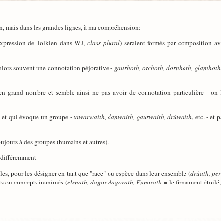
ion, mais dans les grandes lignes, à ma compréhension:
l'expression de Tolkien dans WJ,
class plural
) seraient formés par composition ave
alors souvent une connotation péjorative -
gaurhoth, orchoth, dornhoth, glamhoth.
n grand nombre et semble ainsi ne pas avoir de connotation particulière - on
, et qui évoque un groupe -
tawarwaith, danwaith, gaurwaith, drúwaith
, etc. - e
oujours à des groupes (humains et autres).
 différemment.
les, pour les désigner en tant que "race" ou espèce dans leur ensemble (
drúath, pe
ets ou concepts inanimés (
elenath, dagor dagorath, Ennorath
= le firmament étoilé,