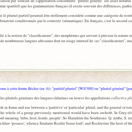
ilisation par Tolkien de l'appellation concurrente "pluriel général" est assez notable 
e (partitif) que les grammairiens français (il existe souvent des différences, parfoi
si le pluriel partitif pourrait être réellement considéré comme une catégorie de
nom
ombinatoire conditionnée par le contexte (sémantique). En français, c'est le second 
 lié à la notion de "classificateurs", des morphèmes qui servent à préciser la nature o
 de nombreuses langues africaines font un usage intensif de ces "classificateurs", m
 à cette forme fléchie (en -li): "partitif pluriel" [WJ/388] ou "pluriel général" [pa
 les pluriels généraux des langues eldarines on trouve les appellations
collective pl
 in forms and use between a 'partitive' or 'particular' plural, and the general or tota
r the whole of a group previously mentioned would have been orchoth. In Grey-el
d meaning 'tribe, host, horde, people'. So Haradrim the Southrons: Q. rimbe, S. ri
 kher- 'possess'; whence Sindarin Rochir 'horse-lord', and Rochir-rim 'the host of th