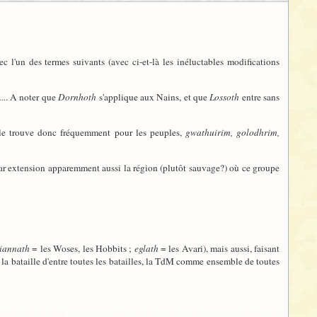
c l'un des termes suivants (avec ci-et-là les inéluctables modifications
..
. A noter que
Dornhoth
s'applique aux Nains, et que
Lossoth
entre sans
 le trouve donc fréquemment pour les peuples,
gwathuirim, golodhrim,
t par extension apparemment aussi la région (plutôt sauvage?) où ce groupe
riannath
= les Woses, les Hobbits ;
eglath
= les Avari), mais aussi, faisant
 la bataille d'entre toutes les batailles, la TdM comme ensemble de toutes