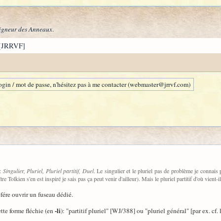
igneur des Anneaux
.
[JRRVF]
gin / mot de passe, n'hésitez pas à me contacter (webmaster@jrrvf.com)
 :
Singulier, Pluriel, Pluriel partitif, Duel
. Le singulier et le pluriel pas de problème je connais
re Tolkien s'en est inspiré je sais pas ça peut venir d'ailleur). Mais le pluriel partitif d'où vient
fére ouvrir un fuseau dédié.
-li
te forme fléchie (en
): "partitif pluriel" [WJ/388] ou "pluriel général" [par ex. cf. 