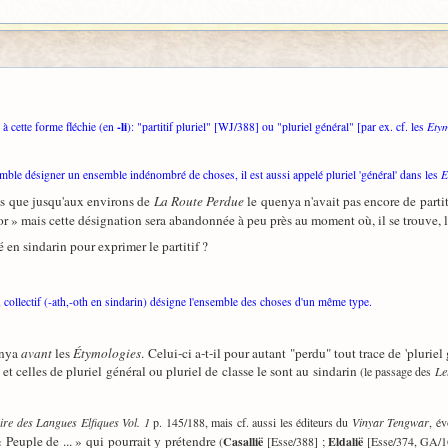
-li
 cette forme fléchie (en
): "partitif pluriel" [WJ/388] ou "pluriel général" [par ex. cf. les
Etym
ble désigner un ensemble indénombré de choses, il est aussi appelé pluriel 'général' dans les
E
as que jusqu'aux environs de
La Route Perdue
le quenya n'avait pas encore de partit
or » mais cette désignation sera abandonnée à peu près au moment où, il se trouve, 
en sindarin pour exprimer le partitif ?
e, collectif (-ath,-oth en sindarin) désigne l'ensemble des choses d'un même type.
enya
avant
les
Étymologies
. Celui-ci a-t-il pour autant "perdu" tout trace de 'plurie
 et celles de pluriel général ou pluriel de classe le sont au sindarin
(le passage des
Le
ire des Langues Elfiques Vol. 1
p. 145/188, mais cf. aussi les éditeurs du
Vinyar Tengwar
, é
Peuple de ... » qui pourrait y prétendre
(
Casallië
[Esse/388] ;
Eldalië
[Esse/374, GA/1