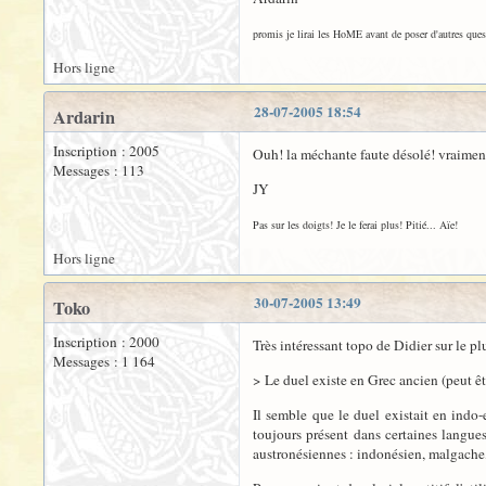
promis je lirai les HoME avant de poser d'autres quest
Hors ligne
28-07-2005 18:54
Ardarin
Inscription : 2005
Ouh! la méchante faute désolé! vraimen
Messages : 113
JY
Pas sur les doigts! Je le ferai plus! Pitié... Aïe!
Hors ligne
30-07-2005 13:49
Toko
Inscription : 2000
Très intéressant topo de Didier sur le plur
Messages : 1 164
> Le duel existe en Grec ancien (peut êtr
Il semble que le duel existait en indo-
toujours présent dans certaines langue
austronésiennes : indonésien, malgache,