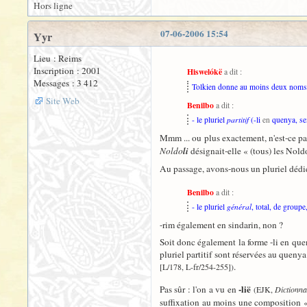
Hors ligne
07-06-2006 15:54
Yyr
Lieu : Reims
Inscription : 2001
Hiswelókë
a dit :
Messages : 3 412
Tolkien donne au moins deux noms à
Site Web
Benilbo
a dit :
- le pluriel
partitif
(-li
en
quenya, sem
Mmm ... ou plus exactement, n'est-ce p
Noldo
li
désignait-elle « (tous) les Nold
Au passage, avons-nous un pluriel dédié 
Benilbo
a dit :
- le pluriel
général
, total, de group
-rim également en sindarin, non ?
Soit donc également la forme -li en qu
pluriel partitif sont réservées au quenya
.
[L/178, L-fr/254-255])
-lië
Pas sûr : l'on a vu en
(EJK,
Dictionna
suffixation au moins une composition « 