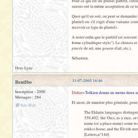
Pour ce qui est du pluriel partitif, l'ut
saxons ont la même acceptation de ce term
Quoi qu'il en soit, on peut se demander 
pluriel) ou s'il s'agit d'une variante c
recevoir ce type de pluriel).
A noter enfin que le partitif est souvent
forme cylindrique-stylo"). Le chinois et
pincée
de sel, une
gousse
d'ail, etc.).
Sébastien.
Hors ligne
31-07-2005 16:46
Benilbo
Inscription : 2000
Didier
>
Tolkien donne au moins deux noms
Messages : 284
Et aussi, de manière plus générale, pour
Site Web
The Eldarin languages distinguish
359,402; the Orcs, as a race, o
name (or a place-name) some wor
rokko) horse, and the Elvish stem
[Letters,n°144]