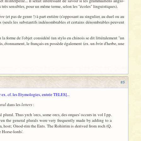
et m'interpelle... Il serait intéressant de savoir si les grammairiens anglo-
s très sensibles, pour un même terme, selon les "écoles" linguistiques).
bre
(et pas de genre !) à part entière (s'opposant au singulier, au duel ou au
cas (seuls les substantifs indénombrables et certains dénombrables peuvent
u la forme de l'objet considéré (un stylo en chinois se dit littéralement "un
ais, étonnament, le français en possède également (ex. un
brin
d'herbe, une
#5
r ex. cf. les Etymologies, entrée TELES]...
ural
dans les
letters
:
l plural. Thus yrch 'orcs, some orcs, des orques' occurs in vol I pp.
ven the general plurals were very frequently made by adding to a
m, host; Onod-rim the Ents. The Rohirrim is derived from roch (Q.
e Horse-lords'.