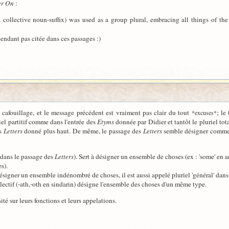
er On
:
 a collective noun-suffix) was used as a group plural, embracing all things of t
endant pas citée dans ces passages :)
cafouillage, et le message précédent est vraiment pas clair du tout
; le
*excuses*
iel partitif comme dans l'entrée des
Etyms
donnée par Didier et tantôt le pluriel tot
es
Letters
donné plus haut. De même, le passage des
Letters
semble désigner comme 'p
' dans le passage des
Letters
). Sert à désigner un ensemble de choses (ex : 'some' en an
s).
ésigner un ensemble indénombré de choses, il est aussi appelé pluriel 'général' dans
ollectif (-ath,-oth en sindarin) désigne l'ensemble des choses d'un même type.
ité sur leurs fonctions et leurs appelations.