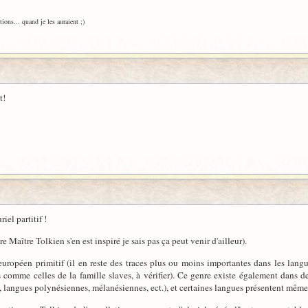
ions... quand je les auraient ;)
t!
iel partitif !
e Maître Tolkien s'en est inspiré je sais pas ça peut venir d'ailleur).
européen primitif (il en reste des traces plus ou moins importantes dans les langue
s comme celles de la famille slaves, à vérifier). Ce genre existe également dans
 langues polynésiennes, mélanésiennes, ect.), et certaines langues présentent même 