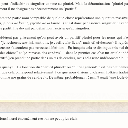
i peut s'infléchir au singulier comme au pluriel. Mais la dénomination "pluriel par
nt il ne désigne pas nécessairement un "partitif"
ésente une partie nom comptable de quelque chose représentant une quantité massive
, je bois
de l'
eau", j'ajoute
de la
farine...) et est donc par essence singulier: il s'
artitif ne devrait par définition n'exister qu'au singulier.
dérent par glissement qu'on peut avoir un partitif pluriel pour les noms qui n'o
si "je recherche
des
informations, je cueille
des
fleurs", mais cf. ci-dessous). Il rep
 ne s'accordent pas sur cette définition -- En français cela se distingue très mal du 
des chiens" et "je ramasse des cendres" -- dans le premier cas c'est un article indé
rtitif (j'en prend une partie dans un tas de cendres, mais cela reste indénombrable --
 quenya... La fonction du "partitif pluriel" ou "pluriel général" n'est pas pleinem
en que cela correspond relativement à ce que nous disions ci-dessus. Tolkien trad
 comme nos grains de cendre ;)... De même, probablement
Casalli
serait "une foule 
ions! merci énormément c'est on ne peut plus clair.