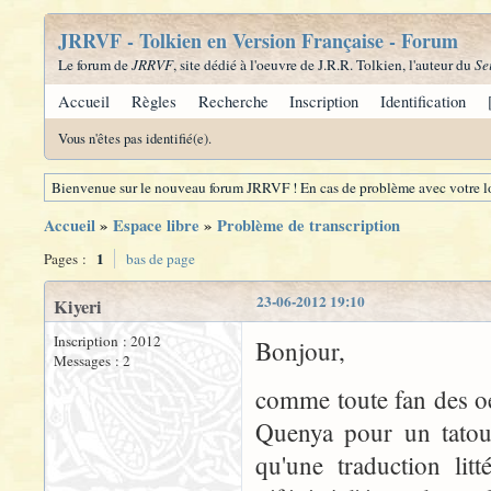
JRRVF - Tolkien en Version Française - Forum
Le forum de
JRRVF
, site dédié à l'oeuvre de J.R.R. Tolkien, l'auteur du
Se
Accueil
Règles
Recherche
Inscription
Identification
Vous n'êtes pas identifié(e).
Bienvenue sur le nouveau forum JRRVF ! En cas de problème avec votre lo
Accueil
»
Espace libre
»
Problème de transcription
1
Pages :
bas de page
23-06-2012 19:10
Kiyeri
Inscription : 2012
Bonjour,
Messages : 2
comme toute fan des oe
Quenya pour un tatoua
qu'une traduction lit