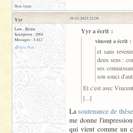
Hors ligne
30-11-2023 22:30
Yyr
Lieu : Reims
Yyr a écrit :
Inscription : 2001
Messages : 3 412
vincent a écrit :
Site Web
et sans reveni
deux sens : co
ses connaissan
son souci d'aut
Et c'est avec Vincent
[...]
La
soutenance de thèse
me donne l'impression 
qui vient comme un ch