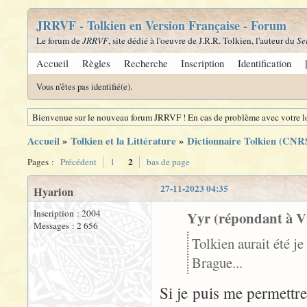
JRRVF - Tolkien en Version Française - Forum
Le forum de
JRRVF
, site dédié à l'oeuvre de J.R.R. Tolkien, l'auteur du
Se
Accueil
Règles
Recherche
Inscription
Identification
Vous n'êtes pas identifié(e).
Bienvenue sur le nouveau forum JRRVF ! En cas de problème avec votre lo
Accueil
»
Tolkien et la Littérature
»
Dictionnaire Tolkien (CNRS
2
Pages :
Précédent
1
bas de page
27-11-2023 04:35
Hyarion
Inscription : 2004
Yyr (répondant à Vi
Messages : 2 656
Tolkien aurait été j
Brague...
Si je puis me permettr