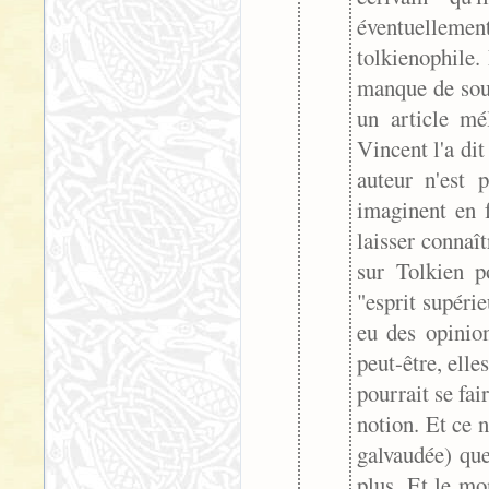
éventuelleme
tolkienophile. 
manque de sour
un article mé
Vincent l'a di
auteur n'est 
imaginent en f
laisser connaî
sur Tolkien p
"esprit supéri
eu des opinio
peut-être, elle
pourrait se fa
notion. Et ce n
galvaudée) que
plus. Et le mo