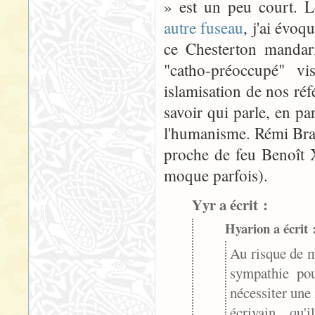
» est un peu court. L
autre fuseau
, j'ai évo
ce Chesterton mandari
"catho-préoccupé" v
islamisation de nos réf
savoir qui parle, en par
l'humanisme. Rémi Brag
proche de feu Benoît 
moque parfois).
Yyr a écrit :
Hyarion a écrit 
Au risque de me
sympathie pou
nécessiter une
écrivain qu'