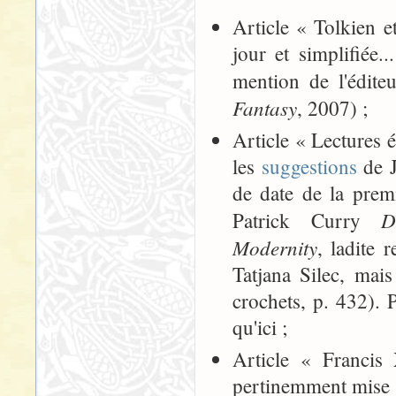
Article « Tolkien e
jour et simplifiée.
mention de l'édite
Fantasy
, 2007) ;
Article « Lectures é
les
suggestions
de J
de date de la prem
D
Patrick Curry
Modernity
, ladite r
Tatjana Silec, mai
crochets, p. 432). P
qu'ici ;
Article « Francis
pertinemment mise à