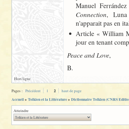
Manuel Ferránde
Connection
, Luna 
n'apparait pas en ita
Article « William M
jour en tenant com
Peace and Love
,
B.
Hors ligne
2
Pages :
Précédent
1
haut de page
Accueil
»
Tolkien et la Littérature
»
Dictionnaire Tolkien (CNRS Editio
Atteindre