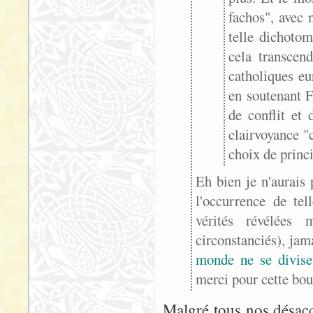
fachos", avec 
telle dichotom
cela transcen
catholiques e
en soutenant F
de conflit et 
clairvoyance "
choix de princ
Eh bien je n'aurais 
l'occurrence de tel
vérités révélées 
circonstanciés), jam
monde ne se divise 
merci pour cette bou
Malgré tous nos désacc