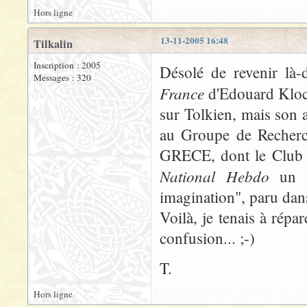
Hors ligne
13-11-2005 16:48
Tilkalin
Inscription : 2005
Désolé de revenir là-
Messages : 320
France
d'Edouard Kloczk
sur Tolkien, mais son 
au Groupe de Recherch
GRECE, dont le Club d
National Hebdo
un ar
imagination", paru dan
Voilà, je tenais à répa
confusion... ;-)
T.
Hors ligne