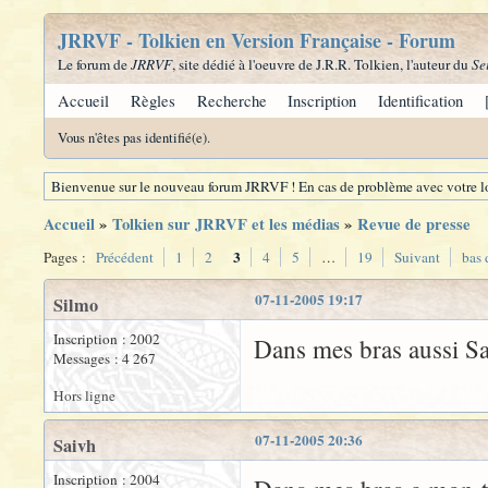
JRRVF - Tolkien en Version Française - Forum
Le forum de
JRRVF
, site dédié à l'oeuvre de J.R.R. Tolkien, l'auteur du
Se
Accueil
Règles
Recherche
Inscription
Identification
Vous n'êtes pas identifié(e).
Bienvenue sur le nouveau forum JRRVF ! En cas de problème avec votre lo
Accueil
»
Tolkien sur JRRVF et les médias
»
Revue de presse
3
Pages :
Précédent
1
2
4
5
…
19
Suivant
bas 
07-11-2005 19:17
Silmo
Inscription : 2002
Dans mes bras aussi Sa
Messages : 4 267
Hors ligne
07-11-2005 20:36
Saivh
Inscription : 2004