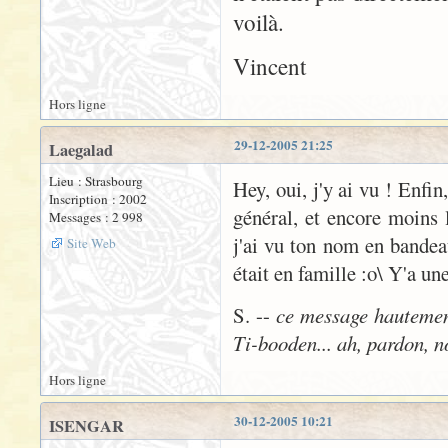
voilà.
Vincent
Hors ligne
29-12-2005 21:25
Laegalad
Lieu : Strasbourg
Hey, oui, j'y ai vu ! Enfin
Inscription : 2002
général, et encore moins 
Messages : 2 998
j'ai vu ton nom en bandeau
Site Web
était en famille :o\ Y'a un
S. --
ce message hautement 
Ti-booden... ah, pardon, no
Hors ligne
30-12-2005 10:21
ISENGAR