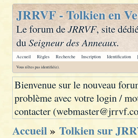
JRRVF - Tolkien en Ve
JRRVF
Le forum de
, site dédi
Seigneur des Anneaux
du
.
Accueil
Règles
Recherche
Inscription
Identification
Vous n'êtes pas identifié(e).
Bienvenue sur le nouveau for
problème avec votre login / mot
contacter (webmaster@jrrvf.c
Accueil
»
Tolkien sur JRR