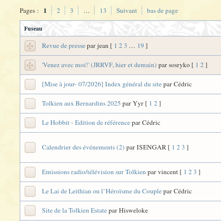
1
Pages :
2
3
…
13
Suivant
bas de page
Fuseau
Revue de presse
par jean
[
1
2
3
…
19
]
'Venez avec moi!' (JRRVF, hier et demain)
par sosryko
[
1
2
]
[Mise à jour- 07/2026] Index général du site
par Cédric
Tolkien aux Bernardins 2025
par Yyr
[
1
2
]
Le Hobbit - Edition de référence
par Cédric
Calendrier des événements (2)
par ISENGAR
[
1
2
3
]
Emissions radio/télévision sur Tolkien
par vincent
[
1
2
3
]
Le Lai de Leithian ou l’Héroïsme du Couple
par Cédric
Site de la Tolkien Estate
par Hisweloke