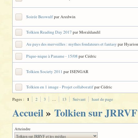
Soirée Beowulf
par Aredwin
Tolkien Reading Day 2017
par Moraldandil
Au pays des merveilles : mythes fondateurs et fantasy
par Hyario
Pique-nique à Paname - 15/08
par Cédric
Tolkien Society 2011
par ISENGAR
Tolkien en 1 image - Projet collaboratif
par Cédric
1
Pages :
2
3
…
13
Suivant
haut de page
Accueil
»
Tolkien sur JRRVF 
Atteindre