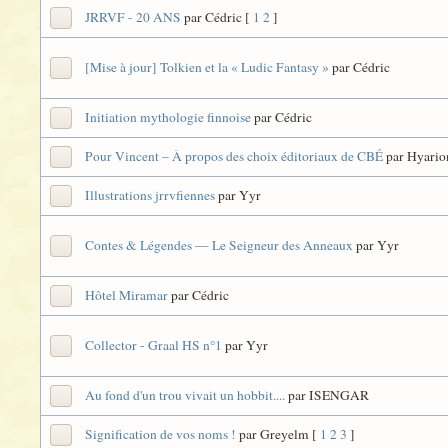
JRRVF - 20 ANS
par Cédric
[
1
2
]
[Mise à jour] Tolkien et la « Ludic Fantasy »
par Cédric
Initiation mythologie finnoise
par Cédric
Pour Vincent – À propos des choix éditoriaux de CBÉ
par Hyario
Illustrations jrrvfiennes
par Yyr
Contes & Légendes — Le Seigneur des Anneaux
par Yyr
Hôtel Miramar
par Cédric
Collector - Graal HS n°1
par Yyr
Au fond d'un trou vivait un hobbit....
par ISENGAR
Signification de vos noms !
par Greyelm
[
1
2
3
]