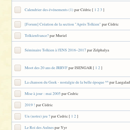
Calendrier des événements (1)
par Cédric
[
1
2
3
]
[Forum] Création de la section "Après Tolkien"
par Cédric
Tolkienfrance?
par Muriel
Séminaire Tolkien à l'ENS 2016–2017
par Zelphalya
Moot des 20 ans de JRRVF
par ISENGAR
[
1
2
]
La chanson du Geek - nostalgie de la belle époque ^^
par Laegalad
Mise à jour : mai 2005
par Cedric
2019 !
par Cédric
Un (notre) jeu ?
par Cedric
[
1
2
]
Le Roi des Aulnes
par Yyr