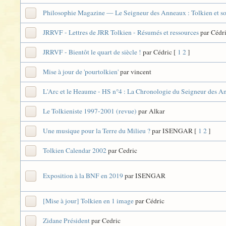
Philosophie Magazine — Le Seigneur des Anneaux : Tolkien et s
JRRVF - Lettres de JRR Tolkien - Résumés et ressources
par Cédr
JRRVF - Bientôt le quart de siècle !
par Cédric
[
1
2
]
Mise à jour de 'pourtolkien'
par vincent
L'Arc et le Heaume - HS n°4 : La Chronologie du Seigneur des A
Le Tolkieniste 1997-2001 (revue)
par Alkar
Une musique pour la Terre du Milieu ?
par ISENGAR
[
1
2
]
Tolkien Calendar 2002
par Cedric
Exposition à la BNF en 2019
par ISENGAR
[Mise à jour] Tolkien en 1 image
par Cédric
Zidane Président
par Cedric