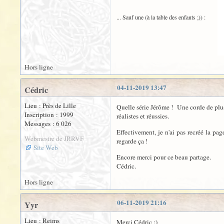
... Sauf une (à la table des enfants ;)) :
Hors ligne
04-11-2019 13:47
Cédric
Lieu : Près de Lille
Quelle série Jérôme ! Une corde de plus
Inscription : 1999
réalistes et réussies.
Messages : 6 026
Effectivement, je n'ai pas recréé la pag
Webmestre de JRRVF
regarde ça !
Site Web
Encore merci pour ce beau partage.
Cédric.
Hors ligne
06-11-2019 21:16
Yyr
Lieu : Reims
Merci Cédric :)