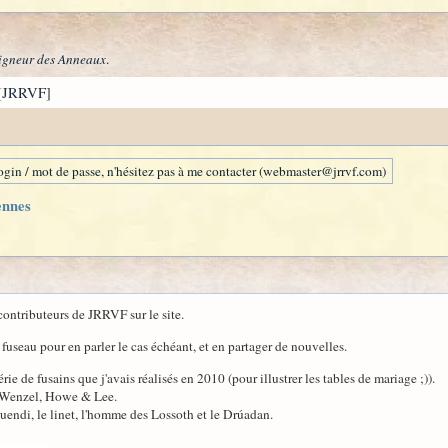
igneur des Anneaux
.
[JRRVF]
gin / mot de passe, n'hésitez pas à me contacter (webmaster@jrrvf.com)
iennes
 contributeurs de JRRVF sur le site.
useau pour en parler le cas échéant, et en partager de nouvelles.
ie de fusains que j'avais réalisés en 2010 (pour illustrer les tables de mariage ;)).
e Wenzel, Howe & Lee.
endi, le linet, l'homme des Lossoth et le Drúadan.