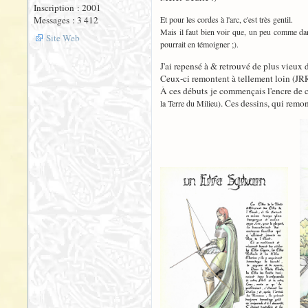
Inscription : 2001
Messages : 3 412
Et pour les cordes à l'arc, c'est très gentil.
Mais il faut bien voir que, un peu comme dan
Site Web
pourrait en témoigner ;).
J'ai repensé à & retrouvé de plus vieux 
Ceux-ci remontent à tellement loin (JRRV
À ces débuts je commençais l'encre de ch
. Ces dessins, qui remo
la Terre du Milieu)