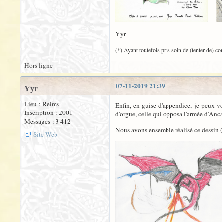
Yyr
(*) Ayant toutefois pris soin de (tenter de) cor
Hors ligne
07-11-2019 21:39
Yyr
Lieu : Reims
Enfin, en guise d'appendice, je peux vo
Inscription : 2001
d'orgue, celle qui opposa l'armée d'Anca
Messages : 3 412
Nous avons ensemble réalisé ce dessin (j'a
Site Web