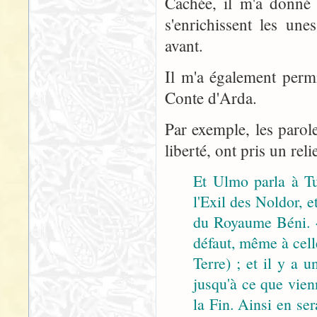
Cachée, il m'a donné 
s'enrichissent les un
avant.
Il m'a également permi
Conte d'Arda.
Par exemple, les parol
liberté, ont pris un rel
Et Ulmo parla à Tu
l'Exil des Noldor, 
du Royaume Béni. « 
défaut, même à cel
Terre) ; et il y a u
jusqu'à ce que vien
la Fin. Ainsi en ser