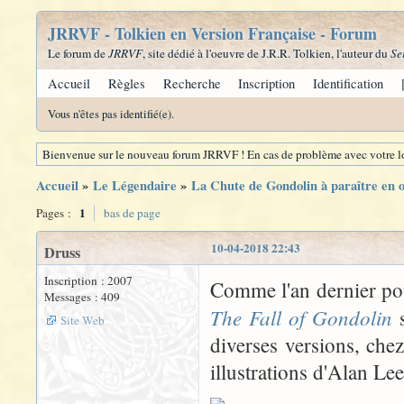
JRRVF - Tolkien en Version Française - Forum
Le forum de
JRRVF
, site dédié à l'oeuvre de J.R.R. Tolkien, l'auteur du
Se
Accueil
Règles
Recherche
Inscription
Identification
Vous n'êtes pas identifié(e).
Bienvenue sur le nouveau forum JRRVF ! En cas de problème avec votre lo
Accueil
»
Le Légendaire
»
La Chute de Gondolin à paraître en o
1
Pages :
bas de page
10-04-2018 22:43
Druss
Inscription : 2007
Comme l'an dernier p
Messages : 409
The Fall of Gondolin
s
Site Web
diverses versions, che
illustrations d'Alan Lee