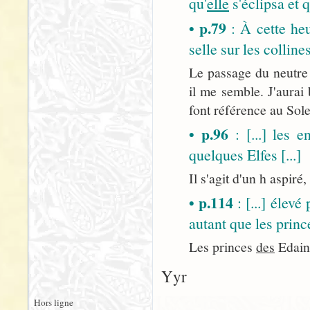
qu'
elle
s'éclipsa et 
• p.79
: À cette he
selle sur les collines
Le passage du neutre 
il me semble. J'aurai
font référence au Sol
• p.96
: [...] les e
quelques Elfes [...]
Il s'agit d'un h aspiré
• p.114
: [...] élevé
autant que les prin
Les princes
des
Edain 
Yyr
Hors ligne