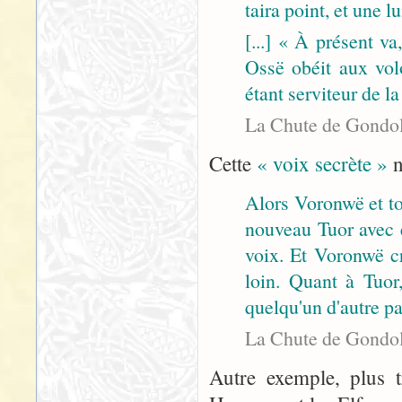
taira point, et une l
[...] « À présent v
Ossë obéit aux vol
étant serviteur de l
La Chute de Gondol
Cette
« voix secrète »
n
Alors Voronwë et to
nouveau Tuor avec é
voix. Et Voronwë cr
loin. Quant à Tuor,
quelqu'un d'autre pa
La Chute de Gondol
Autre exemple, plus tr