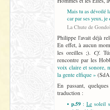
Hommes et les Elfes, a
Mais tu as dévoilé
car par ses yeux, je 
La Chute de Gondol
Philippe l'avait déjà r
En effet, à aucun momen
Cf
les oreilles ;).
. T
rencontre par les Hob
voix claire et sonore, 
la gente elfique »
(SdA,
En passant, quelques 
traduction :
• p.59
:
Le
soleil s