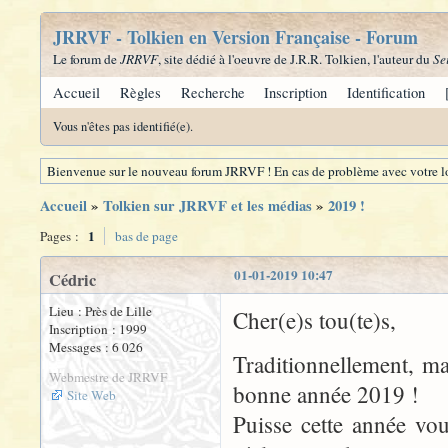
JRRVF - Tolkien en Version Française - Forum
Le forum de
JRRVF
, site dédié à l'oeuvre de J.R.R. Tolkien, l'auteur du
Se
Accueil
Règles
Recherche
Inscription
Identification
Vous n'êtes pas identifié(e).
Bienvenue sur le nouveau forum JRRVF ! En cas de problème avec votre lo
Accueil
»
Tolkien sur JRRVF et les médias
»
2019 !
1
Pages :
bas de page
01-01-2019 10:47
Cédric
Lieu : Près de Lille
Cher(e)s tou(te)s,
Inscription : 1999
Messages : 6 026
Traditionnellement, mai
Webmestre de JRRVF
bonne année 2019 !
Site Web
Puisse cette année vou