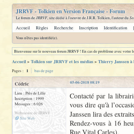
JRRVF - Tolkien en Version Française - Forum
Le forum de
JRRVF
, site dédié à l'oeuvre de J.R.R. Tolkien, l'auteur du
Se
Accueil
Règles
Recherche
Inscription
Identification
Vous n'êtes pas identifié(e).
Bienvenue sur le nouveau forum JRRVF ! En cas de problème avec votre lo
Accueil
»
Tolkien sur JRRVF et les médias
»
Thierry Janssen à 
1
Pages :
bas de page
05-06-2018 08:19
Cédric
Lieu : Près de Lille
Contacté par la librai
Inscription : 1999
vous dire qu'à l’occas
Messages : 6 026
Janssen lira des extra
Webmestre de JRRVF
Site Web
Rendez-vous à 16 heur
Rue Vital Carles).