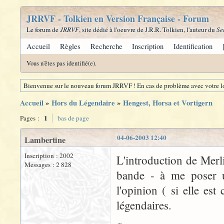
JRRVF - Tolkien en Version Française - Forum
Le forum de
JRRVF
, site dédié à l'oeuvre de J.R.R. Tolkien, l'auteur du
Se
Accueil
Règles
Recherche
Inscription
Identification
Vous n'êtes pas identifié(e).
Bienvenue sur le nouveau forum JRRVF ! En cas de problème avec votre lo
Accueil
»
Hors du Légendaire
»
Hengest, Horsa et Vortigern
1
Pages :
bas de page
04-06-2003 12:40
Lambertine
Inscription : 2002
L'introduction de Merl
Messages : 2 828
bande - à me poser u
l'opinion ( si elle es
légendaires.