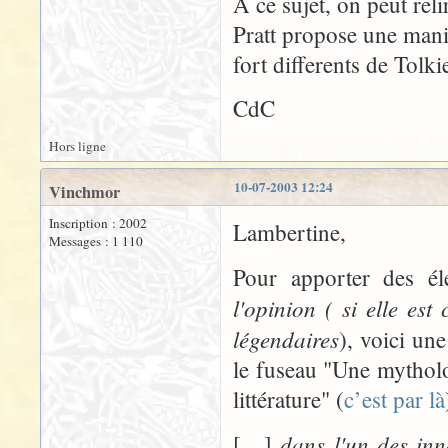
A ce sujet, on peut reli
Pratt propose une manie
fort differents de Tolki
CdC
Hors ligne
10-07-2003 12:24
Vinchmor
Inscription : 2002
Lambertine,
Messages : 1 110
Pour apporter des él
l'opinion ( si elle es
légendaires
), voici un
le fuseau "Une mytholo
littérature" (
c’est par là
dans l'un des inn
[…]