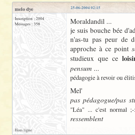
25-06-2004 02:15
melo dye
Inscription : 2004
Moraldandil ...
Messages : 358
je suis bouche bée d'a
n'as-tu pas peur de d
s
approche à ce point
loisi
studieux que ce
pensum
...
pédagogie à revoir ou éli
Mel'
pas pédagogue/pas stu
"Léa" ... c'est normal 
ressemblent
Hors ligne