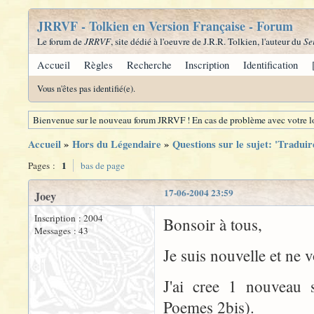
JRRVF - Tolkien en Version Française - Forum
Le forum de
JRRVF
, site dédié à l'oeuvre de J.R.R. Tolkien, l'auteur du
Se
Accueil
Règles
Recherche
Inscription
Identification
Vous n'êtes pas identifié(e).
Bienvenue sur le nouveau forum JRRVF ! En cas de problème avec votre lo
Accueil
»
Hors du Légendaire
»
Questions sur le sujet: 'Tradui
1
Pages :
bas de page
17-06-2004 23:59
Joey
Inscription : 2004
Bonsoir à tous,
Messages : 43
Je suis nouvelle et ne 
J'ai cree 1 nouveau s
Poemes 2bis).