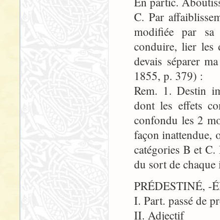
En partic. Aboutiss
C. Par affaiblisse
modifiée par sa 
conduire, lier les
devais séparer ma
1855, p. 379) :
Rem. 1. Destin im
dont les effets co
confondu les 2 mo
façon inattendue, 
catégories B et C. 
du sort de chaque 
PRÉDESTINÉ, -ÉE, p
I. Part. passé de p
II. Adjectif