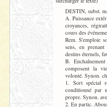
surcharger le texte)
DESTIN, subst. m
A. Puissance extér
croyances, régirai
cours des événemen
Rem. S'emploie so
sens, en prenant 
destins éternels, fa
B. Enchaînement
composent la vi
volonté. Synon. ch
1. Sort spécial
conditionné par u
propre. Synon. aven
2. En partic. About