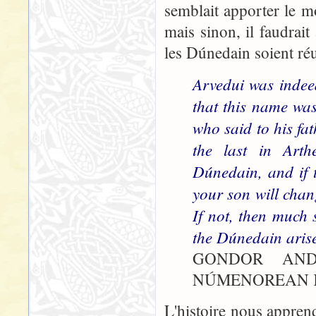
semblait apporter le m
mais sinon, il faudrai
les Dúnedain soient réu
Arvedui was indeed 
that this name was
who said to his fat
the last in Art
Dúnedain, and if t
your son will cha
If not, then much 
the Dúnedain arise
GONDOR AND
NÚMENOREAN K
L'histoire nous appren