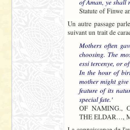
of Aman, ye shall
Statute of Finwe a
Un autre passage parl
suivant un trait de cara
Mothers often gav
choosing. The most
essi tercenye, or of
In the hour of bi
mother might give
feature of its natu
special fate.'
OF NAMING.,
THE ELDAR…, Mo
La connaissance de l'av