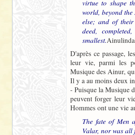
virtue to shape t
world, beyond the M
else; and of thei
deed, completed,
smallest.
Ainulinda
D'après ce passage, l
leur vie, parmi les 
Musique des Ainur, qui 
Il y a au moins deux in
- Puisque la Musique d
peuvent forger leur vi
Hommes ont une vie au d
The fate of Men a
Valar, nor was all 