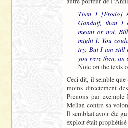
autre porteur de l''An
Then I [Frodo] s
Gandalf, than I 
meant or not, Bil
might I. You coul
try. But I am stil
you were then, an
Note on the texts 
Ceci dit, il semble que
moins directement des 
Prenons par exemple B
Melian contre sa volont
Il semblait avoir été gu
exploit était prophétis