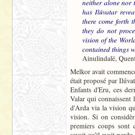
neither alone nor 
has Ilúvatar revea
there come forth t
they do not proce
vision of the Worl
contained things w
Ainulindalë, Quent
Melkor avait commencé
était proposé par Ilúvat
Enfants d'Eru, ces dern
Valar qui connaissent 
d'Arda via la vision qu
vision. Si on considè
premiers coups sont 
savait qu'il avait perdu