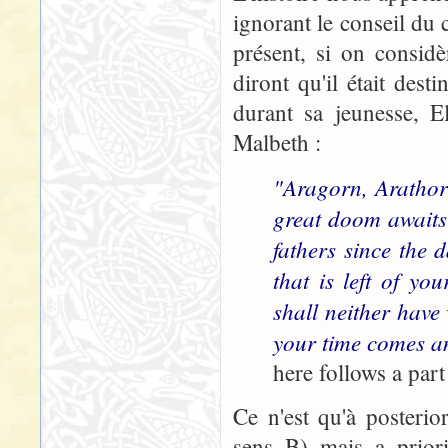
ignorant le conseil du
présent, si on considèr
diront qu'il était dest
durant sa jeunesse, El
Malbeth :
"Aragorn, Arathorn
great doom awaits 
fathers since the d
that is left of yo
shall neither have
your time comes an
here follows a par
Ce n'est qu'à posterio
sens B) mais a priori