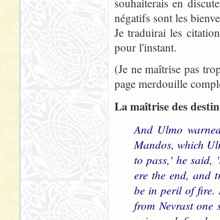
souhaiterais en discut
négatifs sont les bienv
Je traduirai les citati
pour l'instant.
(Je ne maîtrise pas tro
page merdouille complèt
La maîtrise des destin
And Ulmo warned 
Mandos, which Ulm
to pass,' he said, 
ere the end, and t
be in peril of fire
from Nevrast one 