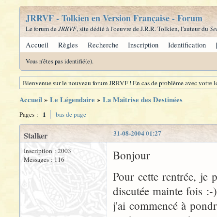
JRRVF - Tolkien en Version Française - Forum
Le forum de
JRRVF
, site dédié à l'oeuvre de J.R.R. Tolkien, l'auteur du
Se
Accueil
Règles
Recherche
Inscription
Identification
Vous n'êtes pas identifié(e).
Bienvenue sur le nouveau forum JRRVF ! En cas de problème avec votre lo
Accueil
»
Le Légendaire
»
La Maîtrise des Destinées
1
Pages :
bas de page
31-08-2004 01:27
Stalker
Inscription : 2003
Bonjour
Messages : 116
Pour cette rentrée, je 
discutée mainte fois :-
j'ai commencé à pondre 