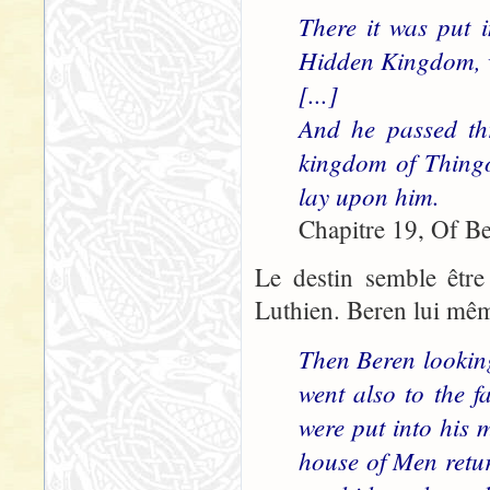
There it was put 
Hidden Kingdom, w
[...]
And he passed th
kingdom of Thingo
lay upon him.
Chapitre 19, Of Be
Le destin semble être
Luthien. Beren lui même
Then Beren looking
went also to the 
were put into his m
house of Men retur