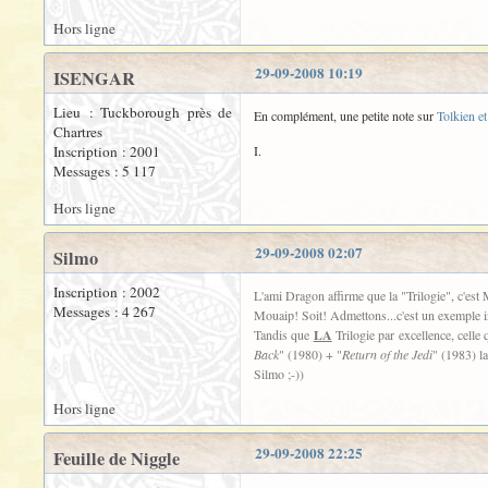
Hors ligne
29-09-2008 10:19
ISENGAR
Lieu : Tuckborough près de
En complément, une petite note sur
Tolkien e
Chartres
Inscription : 2001
I.
Messages : 5 117
Hors ligne
29-09-2008 02:07
Silmo
Inscription : 2002
L'ami Dragon affirme que la "Trilogie", c'est
Messages : 4 267
Mouaip! Soit! Admettons...c'est un exemple in
Tandis que
LA
Trilogie par excellence, celle
Back
" (1980) + "
Return of the Jedi
" (1983) la
Silmo ;-))
Hors ligne
29-09-2008 22:25
Feuille de Niggle