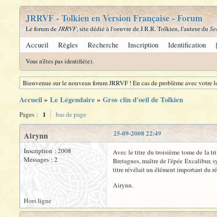
JRRVF - Tolkien en Version Française - Forum
Le forum de
JRRVF
, site dédié à l'oeuvre de J.R.R. Tolkien, l'auteur du
Se
Accueil
Règles
Recherche
Inscription
Identification
Vous n'êtes pas identifié(e).
Bienvenue sur le nouveau forum JRRVF ! En cas de problème avec votre lo
Accueil
»
Le Légendaire
»
Gros clin d'oeil de Tolkien
1
Pages :
bas de page
25-09-2008 22:49
Airynn
Inscription : 2008
Avec le titre du troisième tome de la t
Messages : 2
Bretagnes, maître de l'épée Excalibur, 
titre révélait un élément important du r
Airynn.
Hors ligne