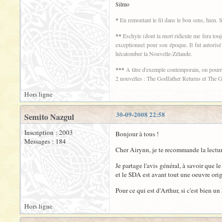
Silmo
*
En remontant le fil dans le bon sens, hien.
**
Eschyle (dont la mort ridicule me fera tou
exceptionnel pour son époque. Il fut autorisé 
hécatomber la Nouvelle-Zélande.
***
A titre d'exemple contemporain, on pourra
2 nouvelles : The Godfather Returns et The Go
Hors ligne
30-09-2008 22:58
Semito Nazgul
Inscription : 2003
Bonjour à tous !
Messages : 184
Cher Airynn, je te recommande la lecture 
Je partage l'avis général, à savoir que l
et le SDA est avant tout une oeuvre orig
Pour ce qui est d'Arthur, si c'est bien u
Hors ligne