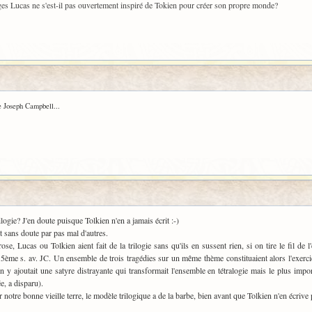
orges Lucas ne s'est-il pas ouvertement inspiré de Tokien pour créer son propre monde?
e Joseph Campbell...
logie? J'en doute puisque Tolkien n'en a jamais écrit :-)
 sans doute par pas mal d'autres.
e, Lucas ou Tolkien aient fait de la trilogie sans qu'ils en sussent rien, si on tire le fil de l
5ème s. av. JC. Un ensemble de trois tragédies sur un même thème constituaient alors l'exercic
n y ajoutait une satyre distrayante qui transformait l'ensemble en tétralogie mais le plus impor
e, a disparu).
ur notre bonne vieille terre, le modèle trilogique a de la barbe, bien avant que Tolkien n'en écrive 