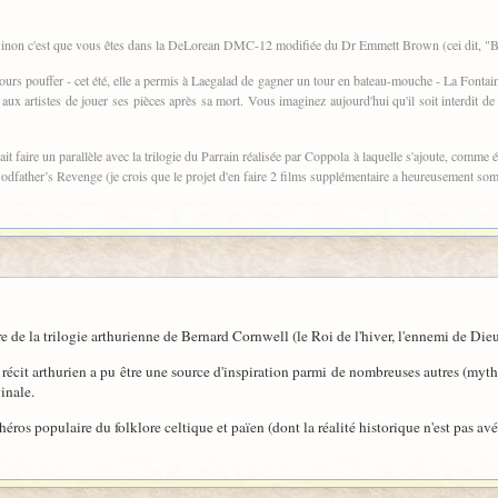
 Sinon c'est que vous êtes dans la DeLorean DMC-12 modifiée du Dr Emmett Brown (cei dit, "Back
jours pouffer - cet été, elle a permis à Laegalad de gagner un tour en bateau-mouche - La Fontai
aux artistes de jouer ses pièces après sa mort. Vous imaginez aujourd'hui qu'il soit interdit de p
it faire un parallèle avec la trilogie du Parrain réalisée par Coppola à laquelle s'ajoute, comme
dfather’s Revenge (je crois que le projet d'en faire 2 films supplémentaire a heureusement som
de la trilogie arthurienne de Bernard Cornwell (le Roi de l'hiver, l'ennemi de Dieu e
e récit arthurien a pu être une source d'inspiration parmi de nombreuses autres (mythe
inale.
n héros populaire du folklore celtique et païen (dont la réalité historique n'est pas av