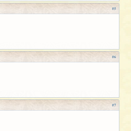
#5
#6
#7