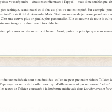
puisse vous répondre -- citations et références à l'appui! -- mais il me semble que, 
gies (celtique, scandinave) et il s'en est plus ou moins inspiré. Par exemple: pou
inspiré d'un récit tiré du
Kalevala
. Mais c'était une oeuvre de jeunesse, peaufinée av
 C'est une oeuvre plus originale, plus personnelle. Elle est nourrie de toute la cult
re une image clin d'oeil serait très réducteur.
en, plus vous en découvrez la richesse... Aussi, partez du principe que vous n'avez j
a littérature médiévale sont bien étudiées ; et l'on ne peut prétendre réduire Tolkien à
 l'apanage des seuls récits arthuriens... qui d'ailleurs ne sont pas seulement "celtes".
re les textes de Tolkien consacrés à la littérature médiévale dans
Les Monstres et les c