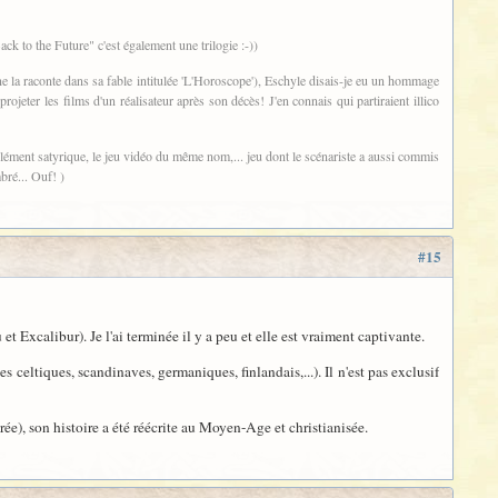
 to the Future" c'est également une trilogie :-))
ne la raconte dans sa fable intitulée 'L'Horoscope'), Eschyle disais-je eu un hommage
rojeter les films d'un réalisateur après son décès! J'en connais qui partiraient illico
 élément satyrique, le jeu vidéo du même nom,... jeu dont le scénariste a aussi commis
bré... Ouf! )
#15
t Excalibur). Je l'ai terminée il y a peu et elle est vraiment captivante.
s celtiques, scandinaves, germaniques, finlandais,...). Il n'est pas exclusif
érée), son histoire a été réécrite au Moyen-Age et christianisée.