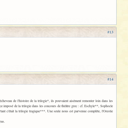
#13
#14
'écheveau de l'histoire de la trilogie*, ils pouvaient aisément remonter loin dans les
e imposé de la trilogie dans les concours de théâtre grec : cf. Eschyle**, Sophocle
tant c'était la trilogie tragique***. Une seule nous est parvenue complète, l'Orestie
pas.