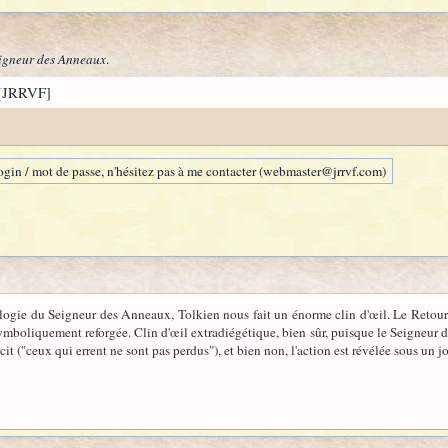
igneur des Anneaux
.
[JRRVF]
gin / mot de passe, n'hésitez pas à me contacter (webmaster@jrrvf.com)
rilogie du Seigneur des Anneaux, Tolkien nous fait un énorme clin d'œil. Le Retour
symboliquement reforgée. Clin d'œil extradiégétique, bien sûr, puisque le Seigneur
écit ("ceux qui errent ne sont pas perdus"), et bien non, l'action est révélée sous u