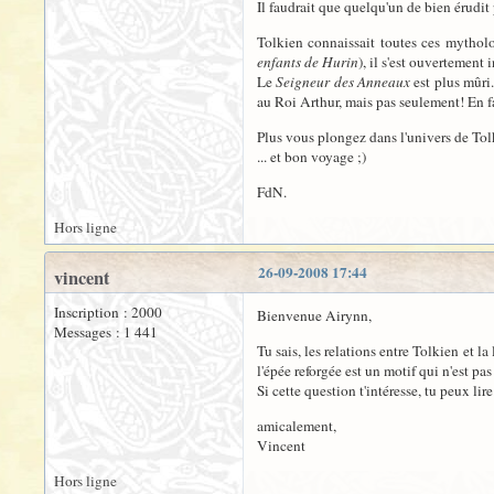
Il faudrait que quelqu'un de bien érudit 
Tolkien connaissait toutes ces mytholo
enfants de Hurin
), il s'est ouvertement 
Le
Seigneur des Anneaux
est plus mûri.
au Roi Arthur, mais pas seulement! En fai
Plus vous plongez dans l'univers de Tolki
... et bon voyage ;)
FdN.
Hors ligne
26-09-2008 17:44
vincent
Inscription : 2000
Bienvenue Airynn,
Messages : 1 441
Tu sais, les relations entre Tolkien et l
l'épée reforgée est un motif qui n'est pas
Si cette question t'intéresse, tu peux li
amicalement,
Vincent
Hors ligne