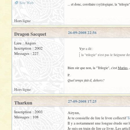
Site Web
... et donc, corollaire (syl)logique, la "trilogie
Hors ligne
26-09-2008 22:56
Dragon Sacquet
Lieu : Angers
Inscription : 2002
Yyr
a dit :
Messages : 227
la "trilogie" n'est pas le Seigneur 
Bien sûr que non, la "Trilogie", c'est
Marius
,
P.
Quel temps fait-il, dehors?
Hors ligne
27-09-2008 17:25
Tharkun
Inscription : 2003
Airynn,
Messages : 108
Je te consielle de lire le livre collectif
T
Il y a notamment une longue étude sur le 
Je suis en train de lire ce livre. Les art