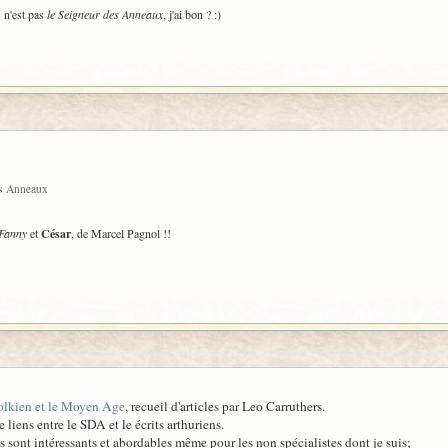
" n'est pas
le Seigneur des Anneaux
, j'ai bon ? :)
des Anneaux
Fanny
et
César
, de Marcel Pagnol !!
olkien et le Moyen Age
, recueil d'articles par Leo Carruthers.
liens entre le SDA et le écrits arthuriens.
icls sont intéressants et abordables même pour les non spécialistes dont je suis;