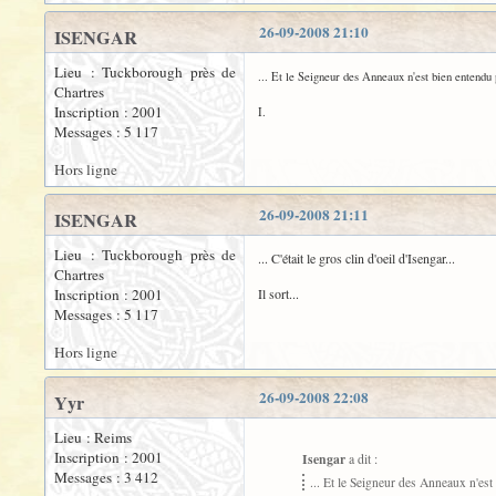
26-09-2008 21:10
ISENGAR
Lieu : Tuckborough près de
... Et le Seigneur des Anneaux n'est bien entendu p
Chartres
Inscription : 2001
I.
Messages : 5 117
Hors ligne
26-09-2008 21:11
ISENGAR
Lieu : Tuckborough près de
... C'était le gros clin d'oeil d'Isengar...
Chartres
Inscription : 2001
Il sort...
Messages : 5 117
Hors ligne
26-09-2008 22:08
Yyr
Lieu : Reims
Inscription : 2001
Isengar
a dit :
Messages : 3 412
... Et le Seigneur des Anneaux n'est 