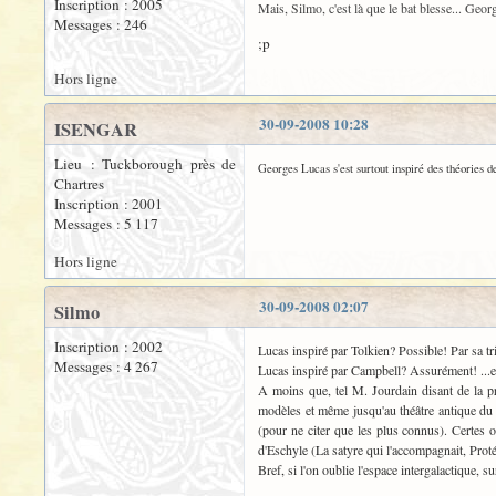
Inscription : 2005
Mais, Silmo, c'est là que le bat blesse... Ge
Messages : 246
;p
Hors ligne
30-09-2008 10:28
ISENGAR
Lieu : Tuckborough près de
Georges Lucas s'est surtout inspiré des théories d
Chartres
Inscription : 2001
Messages : 5 117
Hors ligne
30-09-2008 02:07
Silmo
Inscription : 2002
Lucas inspiré par Tolkien? Possible! Par sa tri
Messages : 4 267
Lucas inspiré par Campbell? Assurément! ...et
A moins que, tel M. Jourdain disant de la pros
modèles et même jusqu'au théâtre antique du 
(pour ne citer que les plus connus). Certes o
d'Eschyle (La satyre qui l'accompagnait, Proté
Bref, si l'on oublie l'espace intergalactique, s