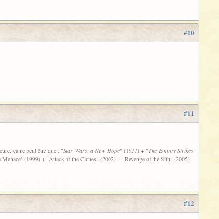
#10
#11
ure, ça ne peut être que : "
Star Wars: a New Hope
" (1977) + "
The Empire Strikes
tom Menace" (1999) + "Attack of the Clones" (2002) + "Revenge of the Sith" (2005)
#12