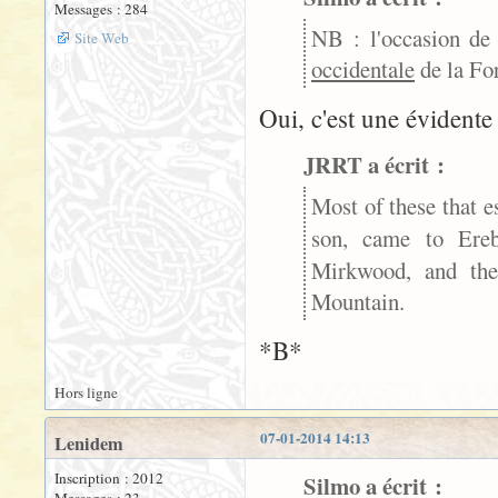
Messages : 284
NB : l'occasion de 
Site Web
occidentale
de la For
Oui, c'est une évidente
JRRT a écrit :
Most of these that e
son, came to Ere
Mirkwood, and th
Mountain.
*B*
Hors ligne
07-01-2014 14:13
Lenidem
Inscription : 2012
Silmo a écrit :