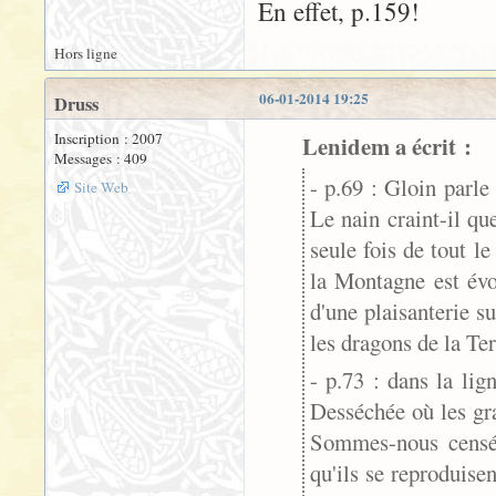
En effet, p.159!
Hors ligne
06-01-2014 19:25
Druss
Inscription : 2007
Lenidem a écrit :
Messages : 409
- p.69 : Gloin parle
Site Web
Le nain craint-il qu
seule fois de tout le
la Montagne est évoq
d'une plaisanterie su
les dragons de la Ter
- p.73 : dans la li
Desséchée où les gr
Sommes-nous censé
qu'ils se reproduise