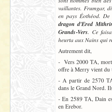
sont nommés bien des 
vaillantes. Frumgar, d
en pays Éothéod. De 
dragon d'Ered Mithrim
Grands‑Vers
. Ce fais
heurta aux Nains qui r
Autrement dit,
- Vers 2000 TA, mort 
offre à Merry vient du 
- A partir de 2570 TA
dans le Grand Nord. Ils
- En 2589 TA, Dain est
en Erebor.