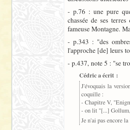
- p.76 : une pure que
chassée de ses terres 
fameuse Montagne. Ma 
- p.343 : "des ombres
l'approche [de] leurs t
- p.437, note 5 : "se t
Cédric a écrit :
J'évoquais la versi
coquille :
- Chapitre V, "Enigm
- on lit "[...] Gollum
Je n'ai pas encore l