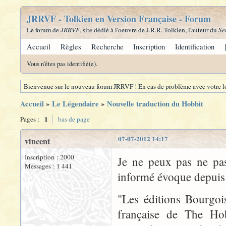
JRRVF - Tolkien en Version Française - Forum
Le forum de
JRRVF
, site dédié à l'oeuvre de J.R.R. Tolkien, l'auteur du
Se
Accueil
Règles
Recherche
Inscription
Identification
Vous n'êtes pas identifié(e).
Bienvenue sur le nouveau forum JRRVF ! En cas de problème avec votre lo
Accueil
»
Le Légendaire
»
Nouvelle traduction du Hobbit
1
Pages :
bas de page
07-07-2012 14:17
vincent
Inscription : 2000
Je ne peux pas ne pa
Messages : 1 441
informé évoque depuis 
"Les éditions Bourgoi
française de The Ho