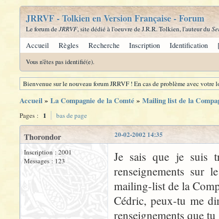
JRRVF - Tolkien en Version Française - Forum
Le forum de
JRRVF
, site dédié à l'oeuvre de J.R.R. Tolkien, l'auteur du
Se
Accueil
Règles
Recherche
Inscription
Identification
Vous n'êtes pas identifié(e).
Bienvenue sur le nouveau forum JRRVF ! En cas de problème avec votre lo
Accueil
»
La Compagnie de la Comté
»
Mailing list de la Compa
1
Pages :
bas de page
20-02-2002 14:35
Thorondor
Inscription : 2001
Je sais que je suis 
Messages : 123
renseignements sur l
mailing-list de la Com
Cédric, peux-tu me dir
renseignements que tu s