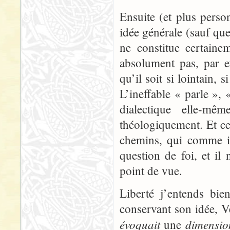
Ensuite (et plus pers
idée générale (sauf que
ne constitue certaine
absolument pas, par e
qu’il soit si lointain, s
L’ineffable « parle »,
dialectique elle-m
théologiquement. Et ce
chemins, qui comme ic
question de foi, et il 
point de vue.
Liberté j’entends bien
conservant son idée, V
évoquait
dimensio
une