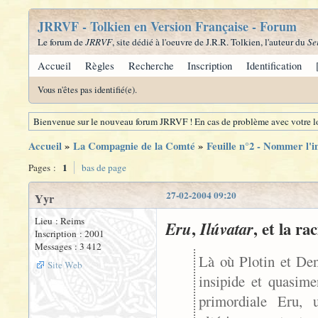
JRRVF - Tolkien en Version Française - Forum
Le forum de
JRRVF
, site dédié à l'oeuvre de J.R.R. Tolkien, l'auteur du
Se
Accueil
Règles
Recherche
Inscription
Identification
Vous n'êtes pas identifié(e).
Bienvenue sur le nouveau forum JRRVF ! En cas de problème avec votre lo
Accueil
»
La Compagnie de la Comté
»
Feuille n°2 - Nommer l'i
1
Pages :
bas de page
27-02-2004 09:20
Yyr
Lieu : Reims
,
, et la ra
Eru
Ilúvatar
Inscription : 2001
Messages : 3 412
Là où Plotin et Den
Site Web
insipide et quasim
primordiale Eru,