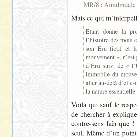
MR/8 : Ainulindalë
Mais ce qui m’interpell
Etant donné la pro
l’histoire des mots 
son Eru fictif et 
mouvement », n’est 
d’Eru suivi de « l’
immobile du mouvem
aller au-delà d’ell
la nature essentielle
Voilà qui sauf le resp
de chercher à expliqu
contre-sens faërique 
seul. Même d’un poin