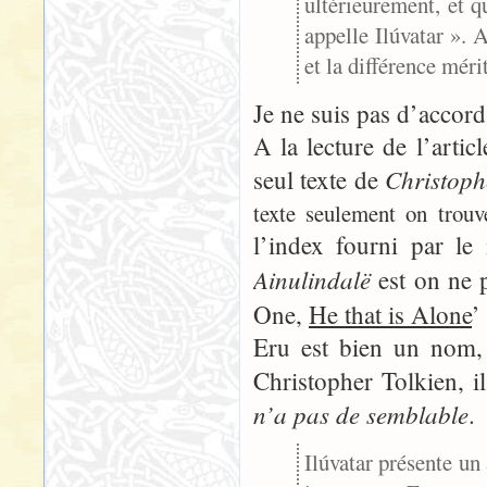
ultérieurement, et 
appelle Ilúvatar ».
et la différence méri
Je ne suis pas d’accord
A la lecture de l’arti
Christoph
seul texte de
texte seulement on trouv
l’index fourni par le
Ainulindalë
est on ne p
One,
He that is Alone
Eru est bien un nom,
Christopher Tolkien, i
n’a pas de semblable
.
Ilúvatar présente un 