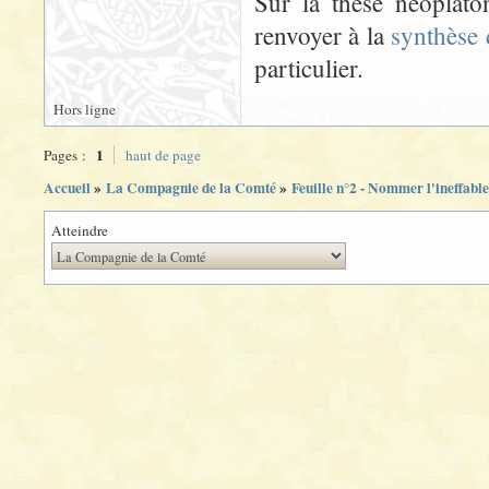
Sur la thèse néoplato
renvoyer à la
synthèse
particulier.
Hors ligne
1
Pages :
haut de page
Accueil
»
La Compagnie de la Comté
»
Feuille n°2 - Nommer l'ineffable
Atteindre