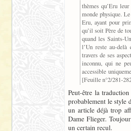
thèmes qu’Eru leur 
monde physique. Le 
Eru, ayant pour pri
qu’il soit Père de to
quand les Saints-Un
l’Un reste au-delà
travers de ses aspec
inconnu, qui ne peu
accessible uniqueme
[Feuille n°2/281-28
Peut-être la traductio
probablement le style de
un article déjà trop af
Dame Flieger. Toujours 
un certain recul.