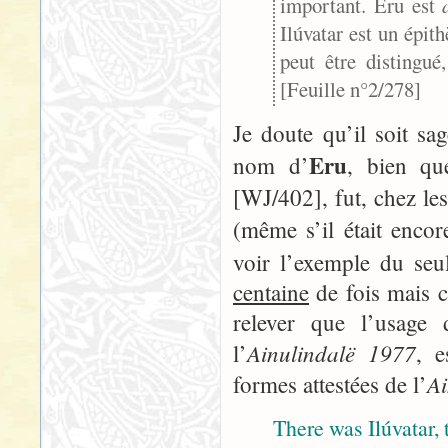
important. Eru est
Ilúvatar est un épit
peut être distingu
[Feuille n°2/278]
Je doute qu’il soit sa
Eru
nom d’
, bien qu
[WJ/402], fut, chez les
(même s’il était encor
voir l’exemple du se
centaine
de fois mais c
relever que l’usage
Ainulindalë 1977
l’
, e
Ai
formes attestées de l’
There was Ilúvatar, 