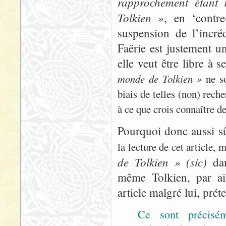
rapprochement étant
Tolkien »
, en ‘contre
suspension de l’incré
Faërie est justement un
elle veut être libre à s
monde de Tolkien »
ne so
biais de telles (non) rech
à ce que crois connaître de
Pourquoi donc aussi s
la lecture de cet article, 
de Tolkien » (sic)
dan
même Tolkien, par ai
article malgré lui, prét
Ce sont préciséme