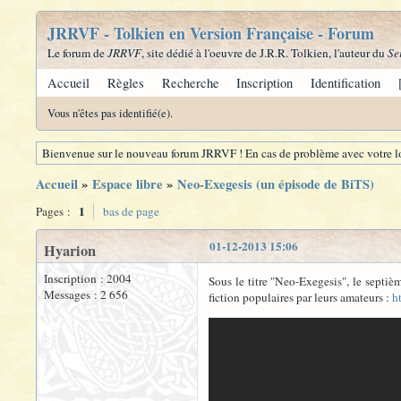
JRRVF - Tolkien en Version Française - Forum
Le forum de
JRRVF
, site dédié à l'oeuvre de J.R.R. Tolkien, l'auteur du
Se
Accueil
Règles
Recherche
Inscription
Identification
Vous n'êtes pas identifié(e).
Bienvenue sur le nouveau forum JRRVF ! En cas de problème avec votre lo
Accueil
»
Espace libre
»
Neo-Exegesis (un épisode de BiTS)
1
Pages :
bas de page
01-12-2013 15:06
Hyarion
Inscription : 2004
Sous le titre "Neo-Exegesis", le septi
Messages : 2 656
fiction populaires par leurs amateurs :
h