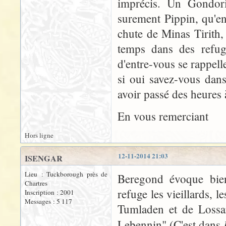
imprécis. Un Gondori
surement Pippin, qu'en
chute de Minas Tirith
temps dans des refug
d'entre-vous se rappell
si oui savez-vous dans
avoir passé des heures 
En vous remerciant
Hors ligne
12-11-2014 21:03
ISENGAR
Lieu : Tuckborough près de
Beregond évoque bien
Chartres
refuge les vieillards, l
Inscription : 2001
Messages : 5 117
Tumladen et de Lossar
Lebennin" (C'est dans