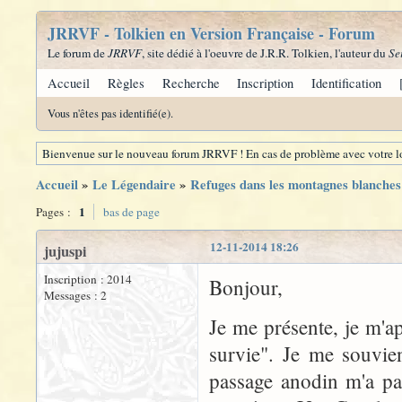
JRRVF - Tolkien en Version Française - Forum
Le forum de
JRRVF
, site dédié à l'oeuvre de J.R.R. Tolkien, l'auteur du
Se
Accueil
Règles
Recherche
Inscription
Identification
Vous n'êtes pas identifié(e).
Bienvenue sur le nouveau forum JRRVF ! En cas de problème avec votre lo
Accueil
»
Le Légendaire
»
Refuges dans les montagnes blanches
1
Pages :
bas de page
12-11-2014 18:26
jujuspi
Inscription : 2014
Bonjour,
Messages : 2
Je me présente, je m'ap
survie". Je me souvie
passage anodin m'a pa