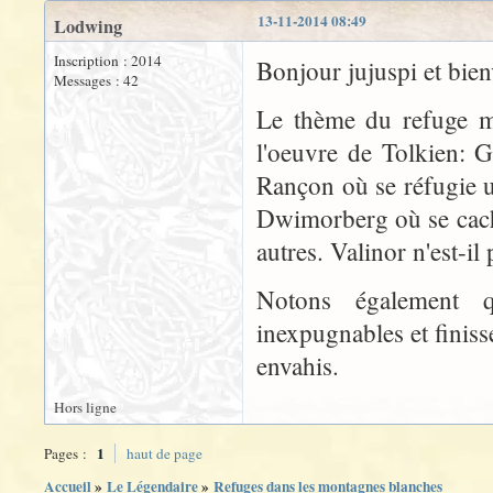
13-11-2014 08:49
Lodwing
Inscription : 2014
Bonjour jujuspi et bie
Messages : 42
Le thème du refuge m
l'oeuvre de Tolkien: 
Rançon où se réfugie u
Dwimorberg où se cach
autres. Valinor n'est-
Notons également q
inexpugnables et finis
envahis.
Hors ligne
1
Pages :
haut de page
Accueil
»
Le Légendaire
»
Refuges dans les montagnes blanches