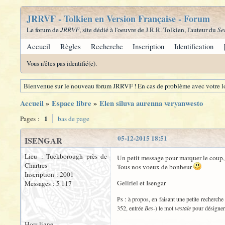
JRRVF - Tolkien en Version Française - Forum
Le forum de
JRRVF
, site dédié à l'oeuvre de J.R.R. Tolkien, l'auteur du
Se
Accueil
Règles
Recherche
Inscription
Identification
Vous n'êtes pas identifié(e).
Bienvenue sur le nouveau forum JRRVF ! En cas de problème avec votre lo
Accueil
»
Espace libre
»
Elen siluva aurenna veryanwesto
1
Pages :
bas de page
05-12-2015 18:51
ISENGAR
Lieu : Tuckborough près de
Un petit message pour marquer le coup,
Chartres
Tous nos voeux de bonheur
Inscription : 2001
Geliriel et Isengar
Messages : 5 117
Ps : à propos, en faisant une petite recherch
352, entrée
Bes-
) le mot
vestale
pour désigner 
Hors ligne