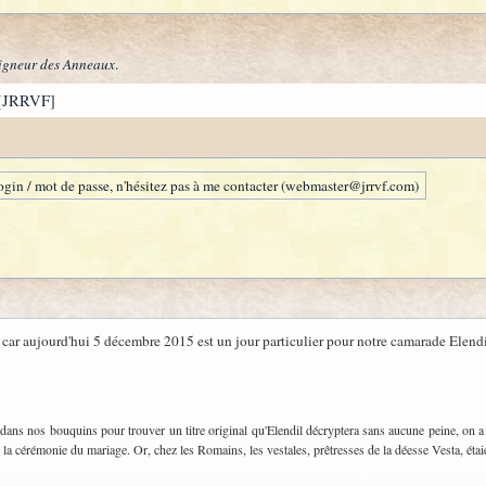
igneur des Anneaux
.
[JRRVF]
gin / mot de passe, n'hésitez pas à me contacter (webmaster@jrrvf.com)
 car aujourd'hui 5 décembre 2015 est un jour particulier pour notre camarade Elen
e dans nos bouquins pour trouver un titre original qu'Elendil décryptera sans aucune peine, on a
la cérémonie du mariage. Or, chez les Romains, les vestales, prêtresses de la déesse Vesta, étai