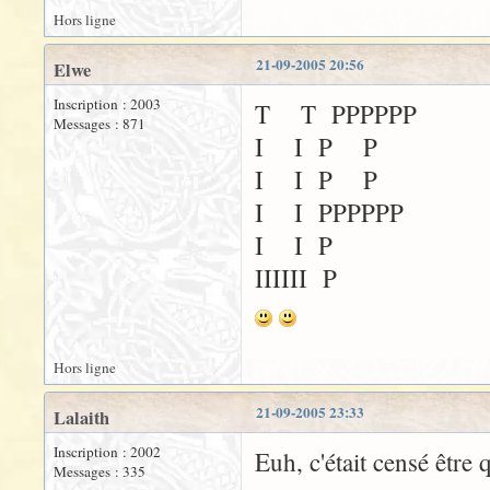
Hors ligne
21-09-2005 20:56
Elwe
Inscription : 2003
T T PPPPPP
Messages : 871
I I P P
I I P P
I I PPPPPP
I I P
IIIIII P
Hors ligne
21-09-2005 23:33
Lalaith
Inscription : 2002
Euh, c'était censé être
Messages : 335