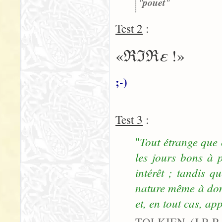
"
pouet
"
Test 2
:
ε
«ℜℑℜ
!»
;-)
Test 3
:
Tout étrange que 
"
les jours bons à p
intérêt ; tandis q
nature même à donn
et, en tout cas, ap