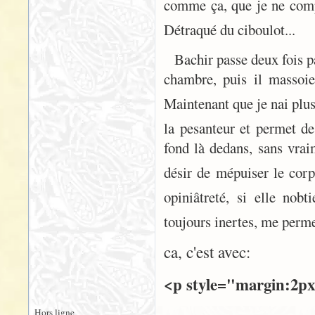
comme ça, que je ne compr
Détraqué du ciboulot...
Bachir passe deux fois p
chambre, puis il massoi
Maintenant que je nai plus 
la pesanteur et permet d
fond là dedans, sans vrai
désir de mépuiser le cor
opiniâtreté, si elle no
toujours inertes, me perm
ca, c'est avec:
<p style="margin:2px
Hors ligne