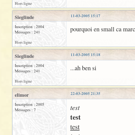
Hors ligne
11-03-2005 15:17
Sieglinde
Inscription : 2004
pourquoi en small ca marc
Messages : 241
Hors ligne
11-03-2005 15:18
Sieglinde
Inscription : 2004
...ah ben si
Messages : 241
Hors ligne
22-03-2005 21:35
elimor
Inscription : 2005
test
Messages : 7
test
test