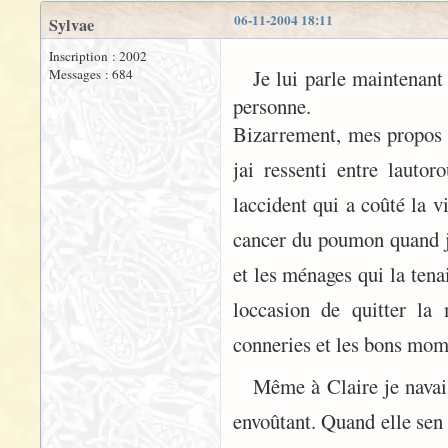
06-11-2004 18:11
Sylvae
Inscription : 2002
Je lui parle maintenan
Messages : 684
personne.
Bizarrement, mes propos r
jai ressenti entre lauto
laccident qui a coûté la 
cancer du poumon quand j
et les ménages qui la tena
loccasion de quitter la
conneries et les bons mome
Même à Claire je navai
envoûtant. Quand elle sen