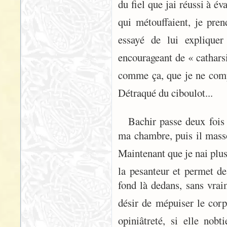
du fiel que jai réussi à 
qui métouffaient, je pre
essayé de lui expliquer
encourageant de « catharsi
comme ça, que je ne compr
Détraqué du ciboulot...
Bachir passe deux fois
ma chambre, puis il mass
Maintenant que je nai plus 
la pesanteur et permet d
fond là dedans, sans vrai
désir de mépuiser le cor
opiniâtreté, si elle no