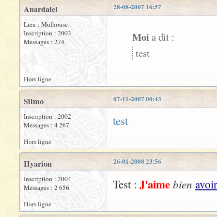
28-08-2007 16:57
Anardaiel
Lieu : Mulhouse
Inscription : 2003
Moi
a dit :
Messages : 274
test
Hors ligne
07-11-2007 00:43
Silmo
Inscription : 2002
test
Messages : 4 267
Hors ligne
26-01-2008 23:56
Hyarion
Inscription : 2004
J'aime
bien
Test :
avoi
Messages : 2 656
Hors ligne