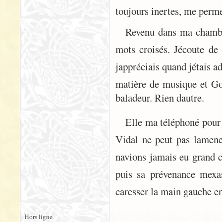
toujours inertes, me perm
Revenu dans ma chambre
mots croisés. Jécoute d
jappréciais quand jétais
matière de musique et G
baladeur. Rien dautre.
Elle ma téléphoné pour
Vidal ne peut pas lamen
navions jamais eu grand c
puis sa prévenance mexas
caresser la main gauche en
Hors ligne