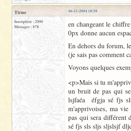
06-11-2004 18:58
Tirno
Inscription : 2000
en changeant le chiffre
Messages : 878
0px donne aucun espace
En dehors du forum, le
(je sais pas comment ca
Voyons quelques exemp
<p>Mais si tu m'apprivo
un bruit de pas qui ser
lsjfaéa éfgja sé fjs sl
m'apprivoises, ma vie 
pas qui sera différent d
sé fjs sls sljs sljslsjf d