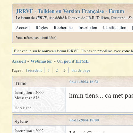
JRRVF - Tolkien en Version Française - Forum
Le forum de
JRRVF
, site dédié à l'oeuvre de J.R.R. Tolkien, l'auteur du
Se
Accueil
Règles
Recherche
Inscription
Identification
Vous n'êtes pas identifié(e).
Bienvenue sur le nouveau forum JRRVF ! En cas de problème avec votre lo
Accueil
»
Webmaster
»
Un peu d'HTML
3
Pages :
Précédent
1
2
bas de page
06-11-2004 16:31
Tirno
Inscription : 2000
hmm tiens... ca met pas
Messages : 878
Hors ligne
06-11-2004 18:00
Sylvae
Inscription : 2002