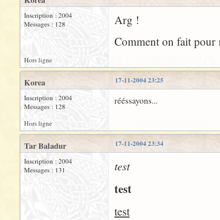
Korea
Inscription : 2004
Arg !
Messages : 128
Comment on fait pour me
Hors ligne
17-11-2004 23:25
Korea
Inscription : 2004
rééssayons...
Messages : 128
Hors ligne
17-11-2004 23:34
Tar Baladur
Inscription : 2004
test
Messages : 131
test
test