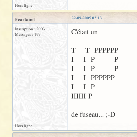
Hors ligne
22-09-2005 02:13
Feartanel
Inscription : 2003
C'était un
Messages : 197
T T PPPPPP
I I P P
I I P P
I I PPPPPP
I I P
IIIIII P
de fuseau... ;-D
Hors ligne