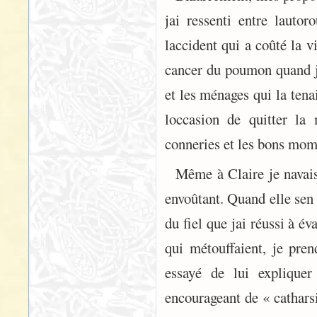
jai ressenti entre lauto
laccident qui a coûté la 
cancer du poumon quand j
et les ménages qui la tena
loccasion de quitter la
conneries et les bons mome
Même à Claire je navais
envoûtant. Quand elle sen
du fiel que jai réussi à 
qui métouffaient, je pre
essayé de lui expliquer
encourageant de « catharsi