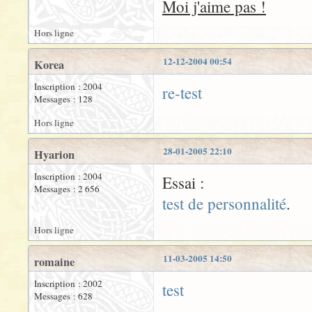
Moi j'aime pas !
Hors ligne
12-12-2004 00:54
Korea
Inscription : 2004
re-test
Messages : 128
Hors ligne
28-01-2005 22:10
Hyarion
Inscription : 2004
Essai :
Messages : 2 656
test de personnalité
.
Hors ligne
11-03-2005 14:50
romaine
Inscription : 2002
test
Messages : 628