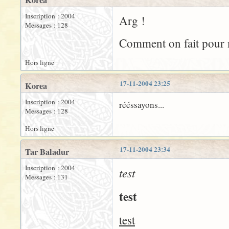
Korea
Inscription : 2004
Arg !
Messages : 128
Comment on fait pour me
Hors ligne
17-11-2004 23:25
Korea
Inscription : 2004
rééssayons...
Messages : 128
Hors ligne
17-11-2004 23:34
Tar Baladur
Inscription : 2004
test
Messages : 131
test
test