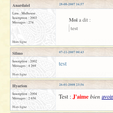
28-08-2007 16:57
Anardaiel
Lieu : Mulhouse
Inscription : 2003
Moi
a dit :
Messages : 274
test
Hors ligne
07-11-2007 00:43
Silmo
Inscription : 2002
test
Messages : 4 269
Hors ligne
26-01-2008 23:56
Hyarion
Inscription : 2004
J'aime
bien
Test :
avoi
Messages : 2 656
Hors ligne