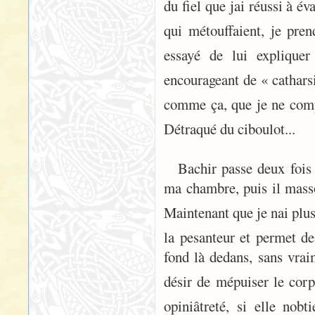
du fiel que jai réussi à 
qui métouffaient, je pre
essayé de lui expliquer
encourageant de « catharsi
comme ça, que je ne compr
Détraqué du ciboulot...
Bachir passe deux fois
ma chambre, puis il mass
Maintenant que je nai plus 
la pesanteur et permet d
fond là dedans, sans vrai
désir de mépuiser le cor
opiniâtreté, si elle no