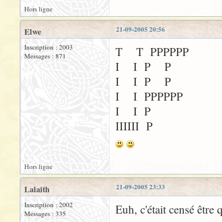
Hors ligne
21-09-2005 20:56
Elwe
Inscription : 2003
T T PPPPPP
Messages : 871
I I P P
I I P P
I I PPPPPP
I I P
IIIIII P
Hors ligne
21-09-2005 23:33
Lalaith
Inscription : 2002
Euh, c'était censé être
Messages : 335