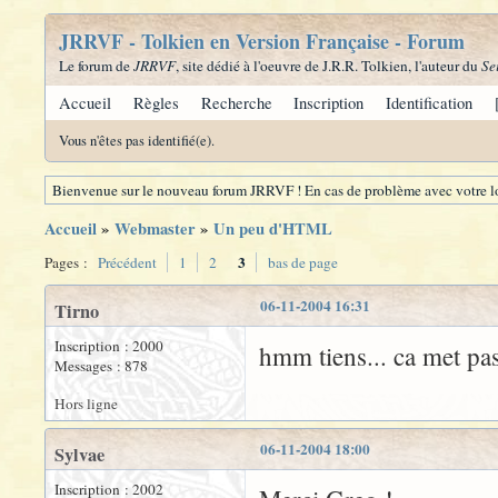
JRRVF - Tolkien en Version Française - Forum
Le forum de
JRRVF
, site dédié à l'oeuvre de J.R.R. Tolkien, l'auteur du
Se
Accueil
Règles
Recherche
Inscription
Identification
Vous n'êtes pas identifié(e).
Bienvenue sur le nouveau forum JRRVF ! En cas de problème avec votre lo
Accueil
»
Webmaster
»
Un peu d'HTML
3
Pages :
Précédent
1
2
bas de page
06-11-2004 16:31
Tirno
Inscription : 2000
hmm tiens... ca met pas
Messages : 878
Hors ligne
06-11-2004 18:00
Sylvae
Inscription : 2002