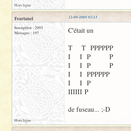
Hors ligne
22-09-2005 02:13
Feartanel
Inscription : 2003
C'était un
Messages : 197
T T PPPPPP
I I P P
I I P P
I I PPPPPP
I I P
IIIIII P
de fuseau... ;-D
Hors ligne