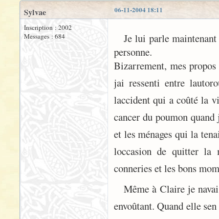
06-11-2004 18:11
Sylvae
Inscription : 2002
Je lui parle maintenan
Messages : 684
personne.
Bizarrement, mes propos r
jai ressenti entre lauto
laccident qui a coûté la 
cancer du poumon quand j
et les ménages qui la tena
loccasion de quitter la
conneries et les bons mome
Même à Claire je navai
envoûtant. Quand elle sen