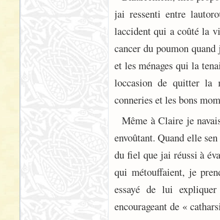
jai ressenti entre lauto
laccident qui a coûté la 
cancer du poumon quand j
et les ménages qui la tena
loccasion de quitter la
conneries et les bons mome
Même à Claire je navais
envoûtant. Quand elle sen
du fiel que jai réussi à 
qui métouffaient, je pre
essayé de lui expliquer
encourageant de « catharsi