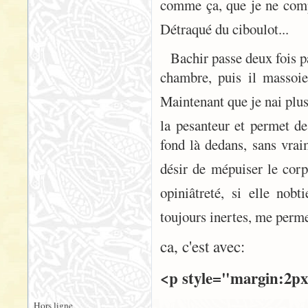
comme ça, que je ne compr
Détraqué du ciboulot...
Bachir passe deux fois p
chambre, puis il massoi
Maintenant que je nai plus 
la pesanteur et permet d
fond là dedans, sans vrai
désir de mépuiser le cor
opiniâtreté, si elle no
toujours inertes, me perm
ca, c'est avec:
<p style="margin:2px
Hors ligne