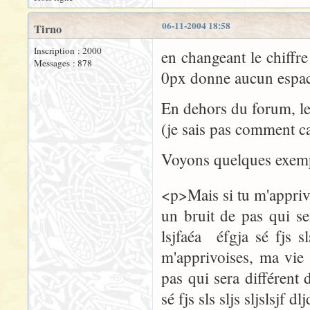
06-11-2004 18:58
Tirno
Inscription : 2000
en changeant le chiffre
Messages : 878
0px donne aucun espace
En dehors du forum, le
(je sais pas comment ca
Voyons quelques exemp
<p>Mais si tu m'apprivo
un bruit de pas qui ser
lsjfaéa éfgja sé fjs sl
m'apprivoises, ma vie 
pas qui sera différent d
sé fjs sls sljs sljslsjf d