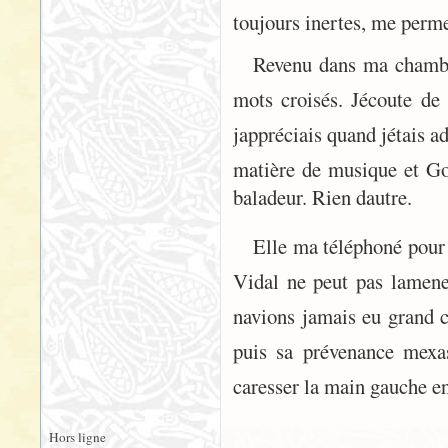
toujours inertes, me perm
Revenu dans ma chambre
mots croisés. Jécoute d
jappréciais quand jétais
matière de musique et G
baladeur. Rien dautre.
Elle ma téléphoné pour
Vidal ne peut pas lamen
navions jamais eu grand c
puis sa prévenance mexas
caresser la main gauche en
Hors ligne