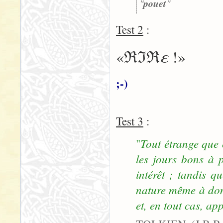
"
pouet
"
Test 2
:
ε
«ℜℑℜ
!»
;-)
Test 3
:
Tout étrange que 
"
les jours bons à p
intérêt ; tandis q
nature même à donn
et, en tout cas, ap