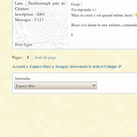
Lieu : Tuckborough près de
Gasp !
Chartres
J'ai répondu
ici
Inscription : 2001
Mais le cœur y est quand même, hein !
Messages : 5 117
Bises à ta dame et aux enfants, camarad
I.
Hors ligne
1
Pages :
haut de page
Accueil
»
Espace libre
»
Isengar, désormais le seul et Unique :P
Atteindre