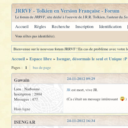
JRRVF - Tolkien en Version Française - Forum
Le forum de
JRRVF
, site dédié à l'oeuvre de J.R.R. Tolkien, l'auteur du
Se
Accueil
Règles
Recherche
Inscription
Identification
Vous n'êtes pas identifié(e).
Bienvenue sur le nouveau forum JRRVF ! En cas de problème avec votre lo
Accueil
»
Espace libre
»
Isengar, désormais le seul et Unique :P
1
Pages :
bas de page
24-11-2012 09:29
Gawain
Lieu : Narbonne
JR
est mort, vive JR.
Inscription : 2004
(Ca c'était un message intéressant
)
Messages : 477
Hors ligne
24-11-2012 16:34
ISENGAR