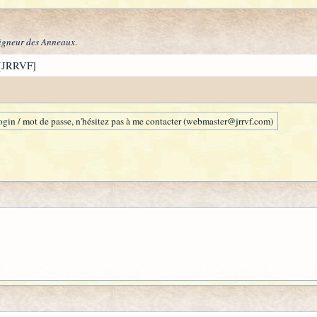
igneur des Anneaux
.
[JRRVF]
gin / mot de passe, n'hésitez pas à me contacter (webmaster@jrrvf.com)