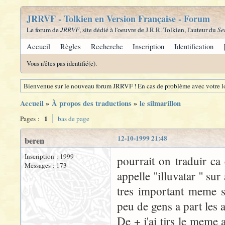
JRRVF - Tolkien en Version Française - Forum
Le forum de
JRRVF
, site dédié à l'oeuvre de J.R.R. Tolkien, l'auteur du
Se
Accueil
Règles
Recherche
Inscription
Identification
Vous n'êtes pas identifié(e).
Bienvenue sur le nouveau forum JRRVF ! En cas de problème avec votre lo
Accueil
»
À propos des traductions
»
le silmarillon
1
Pages :
bas de page
12-10-1999 21:48
beren
Inscription : 1999
pourrait on traduir ca
Messages : 173
appelle ''illuvatar '' su
tres important meme si
peu de gens a part les
De + j'ai tjrs le meme a