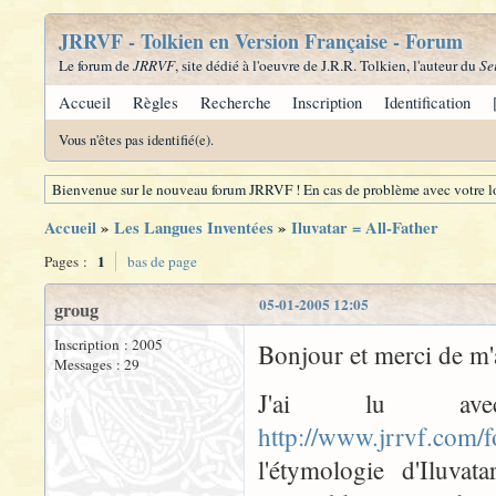
JRRVF - Tolkien en Version Française - Forum
Le forum de
JRRVF
, site dédié à l'oeuvre de J.R.R. Tolkien, l'auteur du
Se
Accueil
Règles
Recherche
Inscription
Identification
Vous n'êtes pas identifié(e).
Bienvenue sur le nouveau forum JRRVF ! En cas de problème avec votre lo
Accueil
»
Les Langues Inventées
»
Iluvatar = All-Father
1
Pages :
bas de page
05-01-2005 12:05
groug
Inscription : 2005
Bonjour et merci de m'a
Messages : 29
J'ai lu ave
http://www.jrrvf.com
l'étymologie d'Iluvat