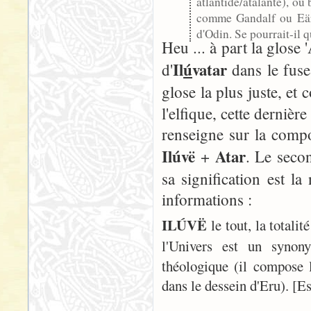
atlantide/atalantë), o
comme Gandalf ou Eären
d'Odin. Se pourrait-il q
Heu ... à part la glose 
Il
ú
vatar
d'
dans le fuse
glose la plus juste, et
l'elfique, cette dernière
renseigne sur la comp
Ilúvë
Atar
+
. Le seco
sa signification est la
informations :
ILÚVË
le tout, la totalit
l'Univers est un synon
théologique (il compose l
dans le dessein d'Eru). [