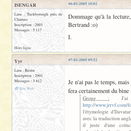
06-01-2005 10:02
ISENGAR
Lieu : Tuckborough près de
Dommage qu'à la lecture, 
Chartres
Bertrand :o)
Inscription : 2001
Messages : 5 117
I.
Hors ligne
07-01-2005 09:52
Yyr
Lieu : Reims
Inscription : 2001
Je n'ai pas le temps, mais
Messages : 3 412
Site Web
fera certainement du bine 
Groug :
J'ai 
http://www.jrrvf.com
l'étymologie d'Iluvata
avec la traduction angl
il juste d'une coïn