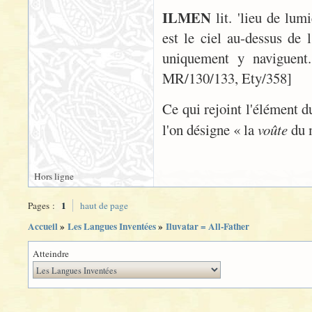
ILMEN
lit. 'lieu de lum
est le ciel au-dessus de l
uniquement y naviguent
MR/130/133, Ety/358]
Ce qui rejoint l'élément d
l'on désigne « la
voûte
du m
Hors ligne
1
Pages :
haut de page
Accueil
»
Les Langues Inventées
»
Iluvatar = All-Father
Atteindre