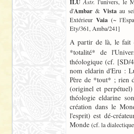
ILU
Astr.
l'univers, le
Ambar
Vista
d'
&
au sei
Vaia
Extérieur
(~ l'Espac
Ety/361, Amba/241]
A partir de là, le fait 
*totalité* de l'Unive
théologique (cf. [SD/
nom eldarin d'Eru : Lu
Père de *tout* ; rien 
(originel et perpétuel
théologie eldarine son
création dans le Mon
l'esprit) est dé-créat
Monde
(cf. la dialectiq