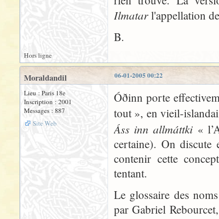
rien trouvé. La vers
Ilmatar
l'appellation d
B.
Hors ligne
06-01-2005 00:22
Moraldandil
Lieu : Paris 18e
Óðinn porte effectiveme
Inscription : 2001
tout », en vieil-islanda
Messages : 887
Site Web
Áss inn allmáttki
« l’A
certaine). On discute
contenir cette concep
tentant.
Le glossaire des noms 
par Gabriel Rebourcet,