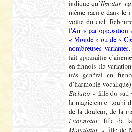
Ilmatar
indique qu’
sig
même racine dans le 
voûte du ciel. Rebour
l’Air » par opposition 
« Monde » ou de « Ciel
nombreuses variantes
.
fait apparaître claire
en finnois (la variati
très général en finn
d’harmonie vocalique)
Etelätär
« fille du sud
la magicienne Louhi d
de la douleur, de la m
Luonnotar
, fille de 
Manalatar
« fille de 