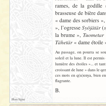
rames, de la godille
brasseuse de bière dan
« dame des sorbiers »
Syöjätär
», l’ogresse
(
Tuometar
la brume »,
Tähetär
« dame étoile 
Au passage, on pourra se so
soleil et la lune. Il est perm
lumière des étoiles »... et ta
croissant de lune » dans le q
ces mots en q(u)enya, bien en
flagrante.
B.
Hors ligne