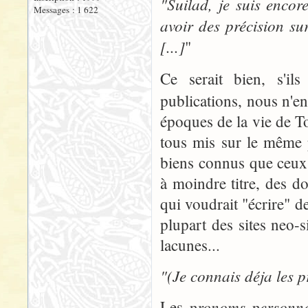
"Suilad, je suis encor
Messages : 1 622
avoir des précision s
[...]
"
Ce serait bien, s'il
publications, nous n'e
époques de la vie de To
tous mis sur le même 
biens connus que ceux 
à moindre titre, des d
qui voudrait "écrire" de
plupart des sites neo
lacunes...
"(Je connais déja les p
pronoms personne
Les