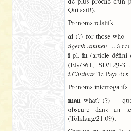
de plus proche d'un p
Qui sait!).
Pronoms relatifs
ai
(?) for those who —
úgerth ammen
"...à ce
i
in
pl.
(article défini
(Ety/361, SD/129-31,
i.Chuinar
"le Pays des
Pronoms interrogatifs
man
what? (?) — quoi,
obscure dans un te
(Tolklang/21:09).