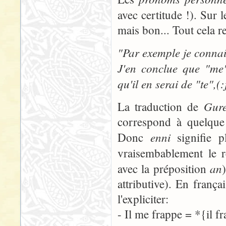
avec certitude !). Sur 
mais bon... Tout cela r
"Par exemple je conna
J'en conclue que "me"
qu'il en serai de "te",(:
Gure
La traduction de
correspond à quelque
enni
Donc
signifie p
vraisembablement le 
an
avec la préposition
attributive). En frança
l'expliciter:
- Il me frappe = *{il f