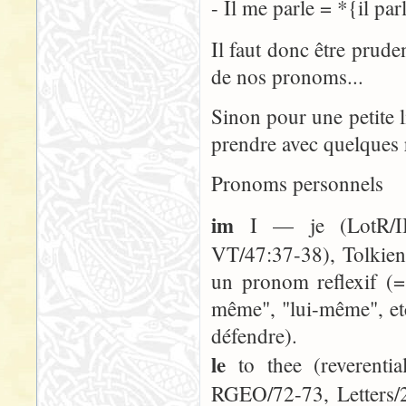
- Il me parle = *{il par
Il faut donc être prud
de nos pronoms...
Sinon pour une petite l
prendre avec quelques r
Pronoms personnels
im
I — je (LotR/II:
VT/47:37-38), Tolkien
un pronom reflexif (
même", "lui-même", etc.
défendre).
le
to thee (reverentia
RGEO/72-73, Letters/2