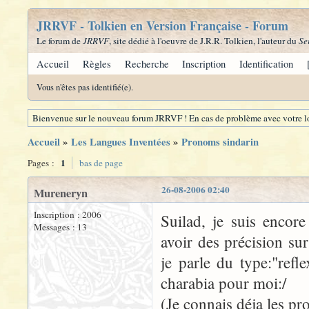
JRRVF - Tolkien en Version Française - Forum
Le forum de
JRRVF
, site dédié à l'oeuvre de J.R.R. Tolkien, l'auteur du
Se
Accueil
Règles
Recherche
Inscription
Identification
Vous n'êtes pas identifié(e).
Bienvenue sur le nouveau forum JRRVF ! En cas de problème avec votre lo
Accueil
»
Les Langues Inventées
»
Pronoms sindarin
1
Pages :
bas de page
26-08-2006 02:40
Mureneryn
Inscription : 2006
Suilad, je suis encore
Messages : 13
avoir des précision su
je parle du type:"refle
charabia pour moi:/
(Je connais déja les pr