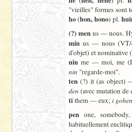
he
hen, hene
h
(
) pl.
"vieilles" formes sont t
ho
hon, hono
hui
(
) pl.
(?) men
us — nous. Hy
mín
us — nous (VT/44:
d'objet) et nominative (
nin
me — moi, me (Lo
nin
"regarde-moi".
ten
(?) it (as object) 
den
(avec mutation de
ti
i gohe
them — eux;
pen
one, somebody,
habituellement encliti