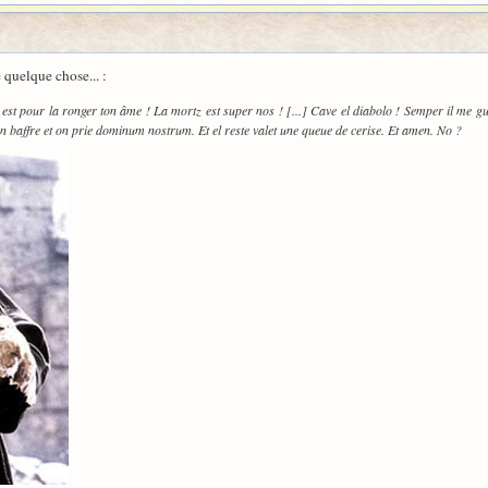
 quelque chose... :
est pour la ronger ton âme ! La mortz est super nos ! [...] Cave el diabolo ! Semper il me gu
n baffre et on prie dominum nostrum. Et el reste valet une queue de cerise. Et amen. No ?