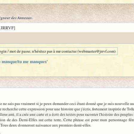
igneur des Anneaux
.
[JRRVF]
gin / mot de passe, n'hésitez pas à me contacter (webmaster@jrrvf.com)
me manque/tu me manques'
. Je ne sais pas vraiment si je peux demander ceci étant donné que je suis nouvelle 
e recherche cette expression pour une histoire que j'écris, fortement inspirée de Tol
eur ami, il a crée une carte et a écrit des textes pour raconter l'histoire des peuples
rition de des Demi-Elfes sur cette terre. Cette phrase est pour mon personnage fé
. Tous deux donneront naissance aux premiers demi-elfes.