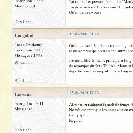
Inscription : 2008
J'ai trouvé l'expression bretonne " Mank
Messages : 4
J'ai donc inventé l'expression : E man
Qu'en pensez-vous?
Hors ligne
10-05-2008 21:22
Laegalad
Lieu : Strasbourg
Qu'en penser ? Si elle te convient, garde
Inscription : 2002
le même principe pour créer d'autres phr
Messages : 2 998
J'avais utilisé le même principe, a long
Site Web
de repomper du faux-Tolkien. Même si la 
déjà documentée — partir d'une langue i
Hors ligne
25-01-2011 17:03
Loreana
Inscription : 2011
Això va ser realment fa molt de temps, d
Messages : 1
Només esperem que les coses estaran mi
term papers
Regards.
Hors ligne