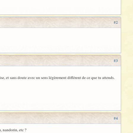
#2
#3
ise, et sans doute avec un sens légèrement différent de ce que tu attends.
#4
, nandorin, etc ?