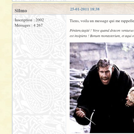
25-01-2011 18:38
Silmo
Inscription : 2002
Tiens, voila un message qui me rappelle
Messages : 4 267
Pénitenziagité ! Voye quand dracon venturus 
est insipiens ! Bonum monasterium, et aqui o