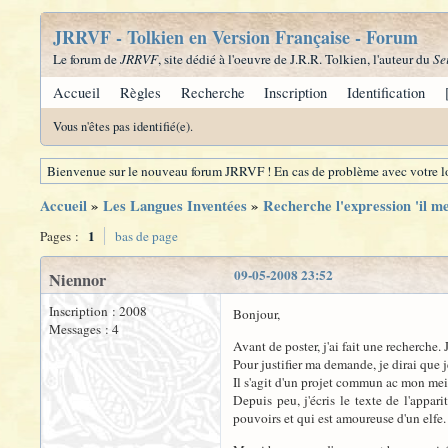
JRRVF - Tolkien en Version Française - Forum
Le forum de
JRRVF
, site dédié à l'oeuvre de J.R.R. Tolkien, l'auteur du
Se
Accueil
Règles
Recherche
Inscription
Identification
Vous n'êtes pas identifié(e).
Bienvenue sur le nouveau forum JRRVF ! En cas de problème avec votre lo
Accueil
»
Les Langues Inventées
»
Recherche l'expression 'il 
1
Pages :
bas de page
09-05-2008 23:52
Niennor
Inscription : 2008
Bonjour,
Messages : 4
Avant de poster, j'ai fait une recherche
Pour justifier ma demande, je dirai que j
Il s'agit d'un projet commun ac mon meill
Depuis peu, j'écris le texte de l'appa
pouvoirs et qui est amoureuse d'un elfe