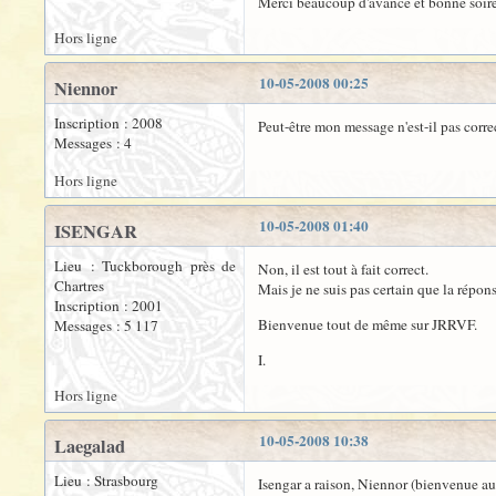
Merci beaucoup d'avance et bonne soiré
Hors ligne
10-05-2008 00:25
Niennor
Inscription : 2008
Peut-être mon message n'est-il pas correct
Messages : 4
Hors ligne
10-05-2008 01:40
ISENGAR
Lieu : Tuckborough près de
Non, il est tout à fait correct.
Chartres
Mais je ne suis pas certain que la répons
Inscription : 2001
Bienvenue tout de même sur JRRVF.
Messages : 5 117
I.
Hors ligne
10-05-2008 10:38
Laegalad
Lieu : Strasbourg
Isengar a raison, Niennor (bienvenue au 