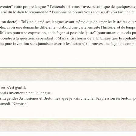
inventer" votre propre langue ? J'entends : si vous n'avez besoin que de quelques ex
 Terre du Milieu tolkiennienne ? Personne ne pourra vous accuser d'avoir fait une fa
ton docte) : Tolkien a créé ses langues avant même que de créer les histoires qui vo
lez avoir une démarche différente : d'abord une carte, ensuite l'histoire, et de temp
 Tolkien pour une expression, et de façon si possible "juste" (pour autant que cela pui
pondre à ta question, cependant :( Mais si tu choisis déjà la langue que tu souhaite
lus pure invention sans jamais en avertir les lecteurs) tu trouves une façon de compo
s, c'est gentil.
ensais inventer un peu la langue.
des Légendes Arthurienes et Bretonnes) que je vais chercher l'expression en breton,
 samedi! Namarië!