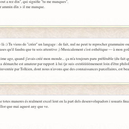
out a rez din", qui signifie "tu me manques".
kar ammin dîn > il me manque.
 là :) Tu viens de "créer" un langage : de fait, nul ne peut te reprocher grammaire ou
ases qu'il faudra que tu sois attentive ;) Musicalement c'est esthétique — à mon goût
 time ago, quand j'avais créé mon monde... ça m'a toujours paru préférable (du fait 
démarche est amateur par rapport à lui (je suis extrèèèèèmement loin d'être philolog
nventée par Tolkien, dont nous n'avons que des connaissances parcellaires, est be
e totes maneres és realment excel lent en la part dels desenvolupadors i usuaris fin
llor que mai aquest any que ve.