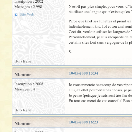
Inscription : 2002
N'est-il pas plus simple, pour vous, d'"
Messages : 2 998
réutiliser une langue qui n'existe qu'en
Site Web
Parce que (met ses lunettes et prend un 
indéniablement fort. Toi et ton ami semb
Ceci dit, vouloir utiliser les langues de
Personnellement, je suis incapable de ré
certains sites font sans vergogne de la p
S.
Hors ligne
10-05-2008 15:34
Niennor
Inscription : 2008
Je vous remercie beaucoup de vos réponse
Messages : 4
Oui, en effet pourcertaines choses, je p
Je pense (puisque je suis ausi très fan 
En tout cas merci de vos conseils! Bon
Hors ligne
10-05-2008 16:23
Niennor