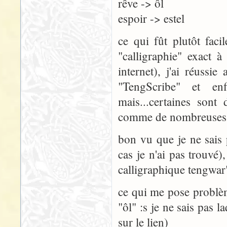
rêve -> ôl
espoir -> estel
ce qui fût plutôt fac
"calligraphie" exact à
internet), j'ai réussie
"TengScribe" et enf
mais...certaines sont
comme de nombreuses p
bon vu que je ne sais 
cas je n'ai pas trouvé)
calligraphique tengwar" 
ce qui me pose problèm
"ôl" :s je ne sais pas l
sur le lien)