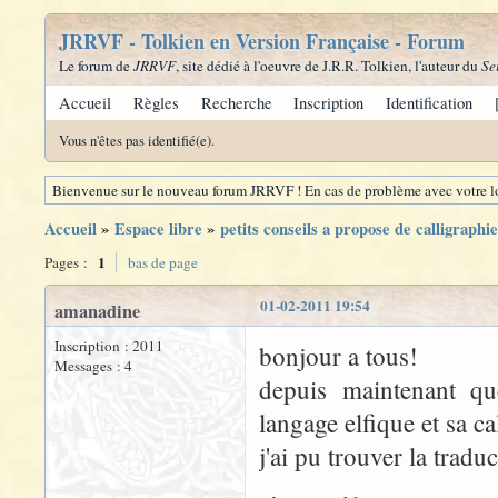
JRRVF - Tolkien en Version Française - Forum
Le forum de
JRRVF
, site dédié à l'oeuvre de J.R.R. Tolkien, l'auteur du
Se
Accueil
Règles
Recherche
Inscription
Identification
Vous n'êtes pas identifié(e).
Bienvenue sur le nouveau forum JRRVF ! En cas de problème avec votre lo
Accueil
»
Espace libre
»
petits conseils a propose de calligraph
1
Pages :
bas de page
01-02-2011 19:54
amanadine
Inscription : 2011
bonjour a tous!
Messages : 4
depuis maintenant qu
langage elfique et sa ca
j'ai pu trouver la tradu