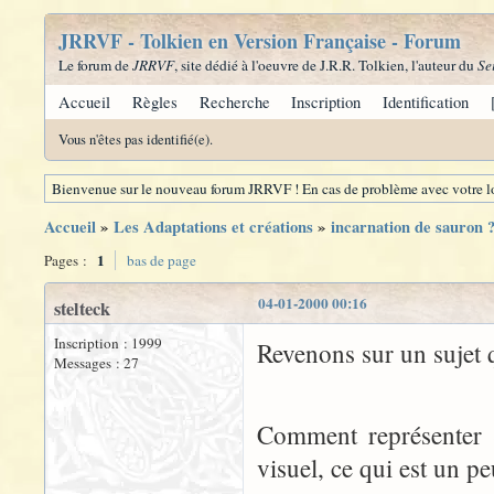
JRRVF - Tolkien en Version Française - Forum
Le forum de
JRRVF
, site dédié à l'oeuvre de J.R.R. Tolkien, l'auteur du
Se
Accueil
Règles
Recherche
Inscription
Identification
Vous n'êtes pas identifié(e).
Bienvenue sur le nouveau forum JRRVF ! En cas de problème avec votre lo
Accueil
»
Les Adaptations et créations
»
incarnation de sauron 
1
Pages :
bas de page
04-01-2000 00:16
stelteck
Inscription : 1999
Revenons sur un sujet q
Messages : 27
Comment représenter S
visuel, ce qui est un p