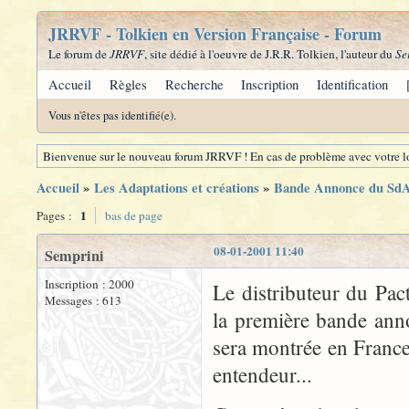
JRRVF - Tolkien en Version Française - Forum
Le forum de
JRRVF
, site dédié à l'oeuvre de J.R.R. Tolkien, l'auteur du
Se
Accueil
Règles
Recherche
Inscription
Identification
Vous n'êtes pas identifié(e).
Bienvenue sur le nouveau forum JRRVF ! En cas de problème avec votre lo
Accueil
»
Les Adaptations et créations
»
Bande Annonce du SdA a
1
Pages :
bas de page
08-01-2001 11:40
Semprini
Inscription : 2000
Le distributeur du Pac
Messages : 613
la première bande an
sera montrée en France
entendeur...