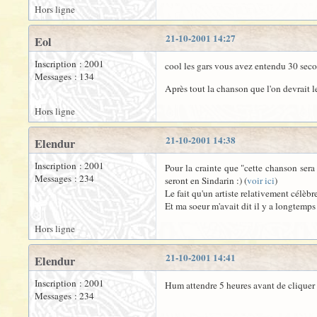
Hors ligne
21-10-2001 14:27
Eol
Inscription : 2001
cool les gars vous avez entendu 30 secon
Messages : 134
Après tout la chanson que l'on devrait le
Hors ligne
21-10-2001 14:38
Elendur
Inscription : 2001
Pour la crainte que "cette chanson sera
Messages : 234
seront en Sindarin :) (
voir ici
)
Le fait qu'un artiste relativement célèb
Et ma soeur m'avait dit il y a longtemps 
Hors ligne
21-10-2001 14:41
Elendur
Inscription : 2001
Hum attendre 5 heures avant de cliquer su
Messages : 234