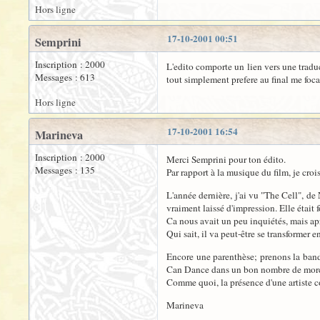
Hors ligne
17-10-2001 00:51
Semprini
Inscription : 2000
L'edito comporte un lien vers une traduct
Messages : 613
tout simplement prefere au final me focal
Hors ligne
17-10-2001 16:54
Marineva
Inscription : 2000
Merci Semprini pour ton édito.
Messages : 135
Par rapport à la musique du film, je cro
L'année dernière, j'ai vu "The Cell", 
vraiment laissé d'impression. Elle était 
Ca nous avait un peu inquiétés, mais aprè
Qui sait, il va peut-être se transformer 
Encore une parenthèse; prenons la bande
Can Dance dans un bon nombre de morcea
Comme quoi, la présence d'une artiste co
Marineva