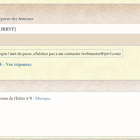
igneur des Anneaux
.
[JRRVF]
gin / mot de passe, n'hésitez pas à me contacter (webmaster@jrrvf.com)
8 - Vos réponses
cture de l'Edito n°8 -
Musique
.