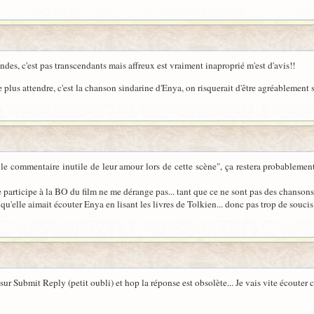
des, c'est pas transcendants mais affreux est vraiment inaproprié m'est d'avis!!
 plus attendre, c'est la chanson sindarine d'Enya, on risquerait d'être agréablement s
 le commentaire inutile de leur amour lors de cette scène", ça restera probableme
re participe à la BO du film ne me dérange pas... tant que ce ne sont pas des chansons
qu'elle aimait écouter Enya en lisant les livres de Tolkien... donc pas trop de soucis 
r Submit Reply (petit oubli) et hop la réponse est obsolète... Je vais vite écouter ce