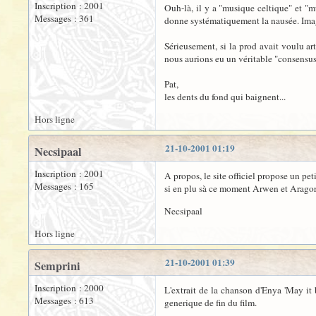
Inscription : 2001
Ouh-là, il y a "musique celtique" et "m
Messages : 361
donne systématiquement la nausée. Imag
Sérieusement, si la prod avait voulu art
nous aurions eu un véritable "consensus
Pat,
les dents du fond qui baignent...
Hors ligne
21-10-2001 01:19
Necsipaal
Inscription : 2001
A propos, le site officiel propose un pet
Messages : 165
si en plu sà ce moment Arwen et Aragorn
Necsipaal
Hors ligne
21-10-2001 01:39
Semprini
Inscription : 2000
L'extrait de la chanson d'Enya 'May it 
Messages : 613
generique de fin du film.