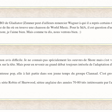
 BO de Gladiator (Zimmer peut d'ailleurs remercier Wagner à qui il a repris certains 
e de fin où on trouve une chanson de World Music. Pour le SdA, il est question d'un 
hore, je l'aime bien. Mais comme tu dis, nous verrons bien. :)
mon avis difficile. Je ne connais pas spécialement les oeuvres de Shore mais c'es
x sur la tête. Mais pour en revenir au grand débat toujours irrésolu de l'adaptation 
teuse pop, elle à fait partie dans son jeune temps du groupe Clannad. C'est grou
a série Robin of Sherwood, sériee anglaise des années 70-80 très intéressante par l'a