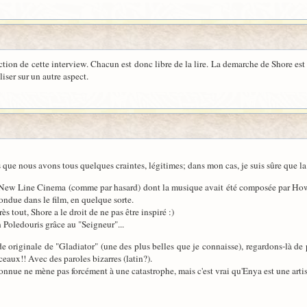
ion de cette interview. Chacun est donc libre de la lire. La demarche de Shore est des
iser sur un autre aspect.
is que nous avons tous quelques craintes, légitimes; dans mon cas, je suis sûre que 
de New Line Cinema (comme par hasard) dont la musique avait été composée par Howa
fondue dans le film, en quelque sorte.
s tout, Shore a le droit de ne pas être inspiré :)
en Poledouris grâce au "Seigneur"...
 originale de "Gladiator" (une des plus belles que je connaisse), regardons-là de 
ux!! Avec des paroles bizarres (latin?).
nnue ne mène pas forcément à une catastrophe, mais c'est vrai qu'Enya est une artis