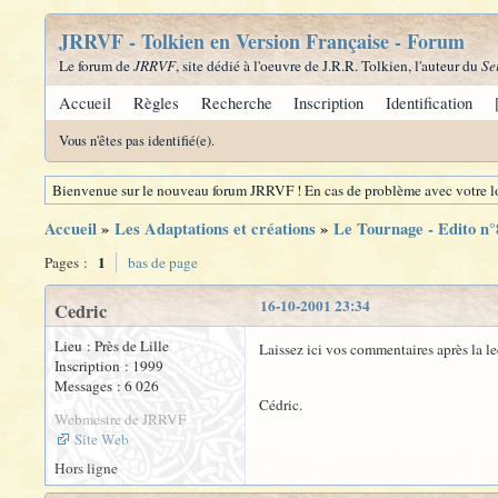
JRRVF - Tolkien en Version Française - Forum
Le forum de
JRRVF
, site dédié à l'oeuvre de J.R.R. Tolkien, l'auteur du
Se
Accueil
Règles
Recherche
Inscription
Identification
Vous n'êtes pas identifié(e).
Bienvenue sur le nouveau forum JRRVF ! En cas de problème avec votre lo
Accueil
»
Les Adaptations et créations
»
Le Tournage - Edito n°
1
Pages :
bas de page
16-10-2001 23:34
Cedric
Lieu : Près de Lille
Laissez ici vos commentaires après la le
Inscription : 1999
Messages : 6 026
Cédric.
Webmestre de JRRVF
Site Web
Hors ligne