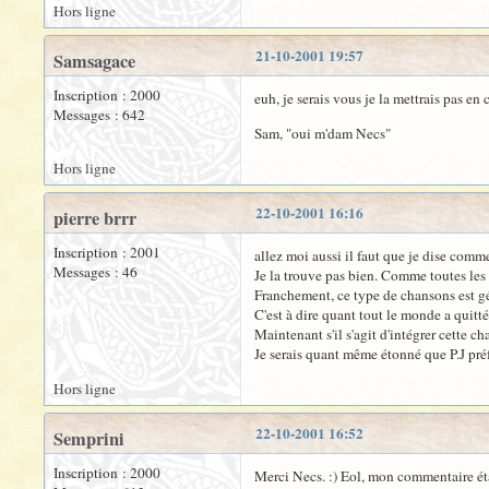
Hors ligne
21-10-2001 19:57
Samsagace
Inscription : 2000
euh, je serais vous je la mettrais pas en
Messages : 642
Sam, "oui m'dam Necs"
Hors ligne
22-10-2001 16:16
pierre brrr
Inscription : 2001
allez moi aussi il faut que je dise comm
Messages : 46
Je la trouve pas bien. Comme toutes les
Franchement, ce type de chansons est gé
C'est à dire quant tout le monde a quitté l
Maintenant s'il s'agit d'intégrer cette ch
Je serais quant même étonné que P.J pr
Hors ligne
22-10-2001 16:52
Semprini
Inscription : 2000
Merci Necs. :) Eol, mon commentaire étai