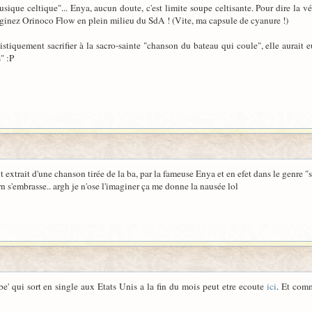
usique celtique"... Enya, aucun doute, c'est limite soupe celtisante. Pour dire la 
inez Orinoco Flow en plein milieu du SdA ! (Vite, ma capsule de cyanure !)
istiquement sacrifier à la sacro-sainte "chanson du bateau qui coule", elle aurait e
" :P
it extrait d'une chanson tirée de la ba, par la fameuse Enya et en efet dans le genre "
 s'embrasse.. argh je n'ose l'imaginer ça me donne la nausée lol
be' qui sort en single aux Etats Unis a la fin du mois peut etre ecoute
ici
. Et comm