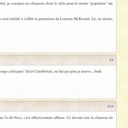
vérité, je conspue ses chansons dont le style pour le moins "populaire" me
u tout intérêt à s'offrir la prestation de Loreena McKennit. Là, au moins,
#9
soupe celtisante" dixit Caledfwlch, on fait pas pire je trouve... berk
#10
e l'a dit Necs, c'est effectivement affreux. Ce devrait etre la chanson du