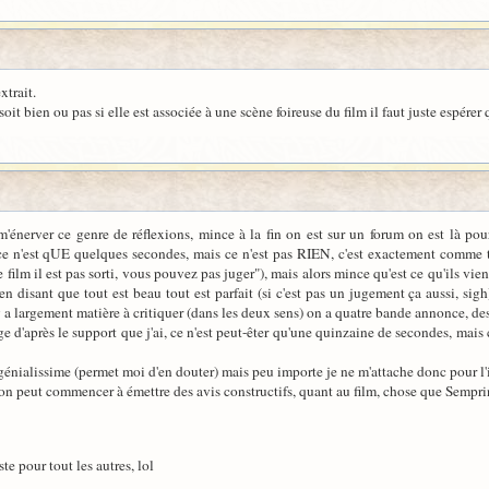
xtrait.
it bien ou pas si elle est associée à une scène foireuse du film il faut juste espérer q
nerver ce genre de réflexions, mince à la fin on est sur un forum on est là pour 
 ce n'est qUE quelques secondes, mais ce n'est pas RIEN, c'est exactement comme 
ilm il est pas sorti, vous pouvez pas juger"), mais alors mince qu'est ce qu'ils vienn
n disant que tout est beau tout est parfait (si c'est pas un jugement ça aussi, sigh
y a largement matière à critiquer (dans les deux sens) on a quatre bande annonce, des
ge d'après le support que j'ai, ce n'est peut-êter qu'une quinzaine de secondes, mais
 génialissime (permet moi d'en douter) mais peu importe je ne m'attache donc pour l'
on peut commencer à émettre des avis constructifs, quant au film, chose que Sempri
te pour tout les autres, lol