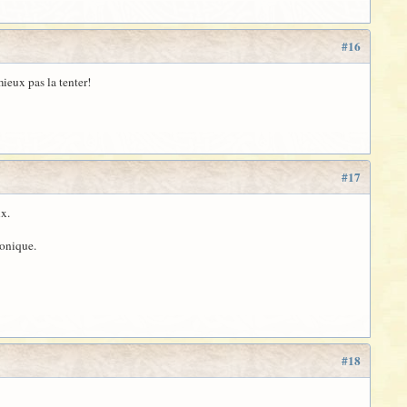
#16
mieux pas la tenter!
#17
ux.
honique.
#18