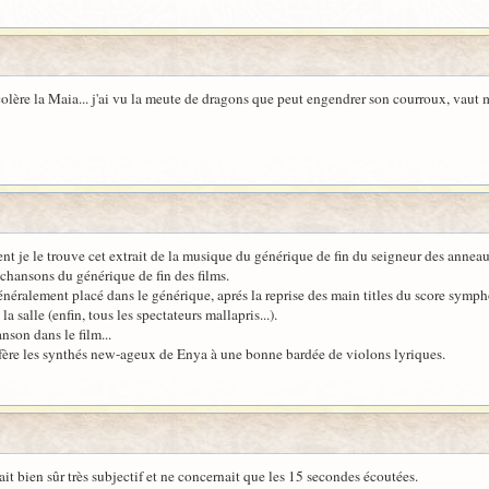
 colère la Maia... j'ai vu la meute de dragons que peut engendrer son courroux, vaut 
ent je le trouve cet extrait de la musique du générique de fin du seigneur des annea
 chansons du générique de fin des films.
néralement placé dans le générique, aprés la reprise des main titles du score symp
a salle (enfin, tous les spectateurs mallapris...).
anson dans le film...
éfère les synthés new-ageux de Enya à une bonne bardée de violons lyriques.
t bien sûr très subjectif et ne concernait que les 15 secondes écoutées.