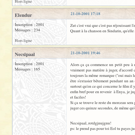
Hors ligne
21-10-2001 17:18
Elendur
Inscription : 2001
Zut c'est vrai que c'est pas réjouissant l'e
Messages : 234
Quant à la chanson en Sindarin, qu'elle so
Hors ligne
21-10-2001 19:46
Necsipaal
Inscription : 2001
Alors ça ça commence un petit peu à m'é
Messages : 165
vraiment pas matière à juger, d'accord
toujours la même remarque ("oui mais le f
être s'extasier bêtement pendant un an e
surtout qu'en ce qui concerne le film il 
enfin bref pour en revenir à Enya, je ju
et faciles!
Si ça se trouve le reste du morceau sera
juger ces quinze secondes, de même qu'
Necsipaal, rotdgjnujgnu!
ps: le prend pas pour toi Eol tu payes jus