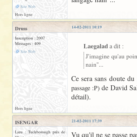
Site Web
Hors ligne
14-02-2011 10:19
Druss
Inscription : 2007
Messages : 409
Laegalad
a dit :
Site Web
J'imagine qu'au poin
nain"...
Ce sera sans doute du
de David Sal
passage :P)
détail).
Hors ligne
21-02-2011 17:39
ISENGAR
Lieu : Tuckborough près de
Vu qu'il ne se passe p