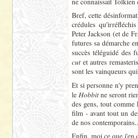
ne connaissait Tolkien 
Bref, cette désinforma
crédules qu'irréfléchi
Peter Jackson (et de F
futures sa démarche en
succès téléguidé des 
cut
et autres remasteri
sont les vainqueurs qui 
Et si personne n'y pre
Hobbit
le
ne seront rie
des gens, tout comme P
film - avant tout un d
de nos contemporains..
Enfin, moi ce que j'en d