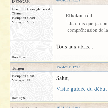
08-04-2011 02:25
ISENGAR
Lieu : Tuckborough près de
Chartres
Elbakin
a dit :
Inscription : 2001
Messages : 5 117
"Je crois que je co
compréhension de la
Tous aux abris...
Hors ligne
15-04-2011 12:05
Turgon
Inscription : 2002
Salut,
Messages : 84
Visite guidée du début
Hors ligne
15-04-2011 02:16