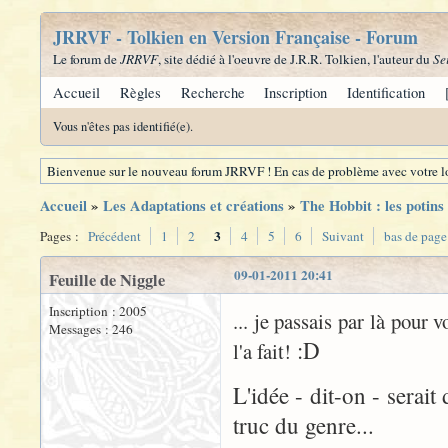
JRRVF - Tolkien en Version Française - Forum
Le forum de
JRRVF
, site dédié à l'oeuvre de J.R.R. Tolkien, l'auteur du
Se
Accueil
Règles
Recherche
Inscription
Identification
Vous n'êtes pas identifié(e).
Bienvenue sur le nouveau forum JRRVF ! En cas de problème avec votre lo
Accueil
»
Les Adaptations et créations
»
The Hobbit : les potins
3
Pages :
Précédent
1
2
4
5
6
Suivant
bas de page
09-01-2011 20:41
Feuille de Niggle
Inscription : 2005
... je passais par là pour 
Messages : 246
:D
l'a fait!
L'idée - dit-on - serait 
truc du genre...