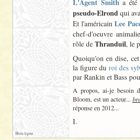
L'Agent Smith
a été 
pseudo-Elrond
qui avai
Lee Pac
Et l'américain
chef-d'oeuvre animali
Thranduil
rôle de
, le 
Quoiqu'on en dise, ce
la figure du
roi des syl
par Rankin et Bass pou
A propos, ai-je besoin 
Bloom, est un acteur...
br
réponse en 2012...
I.
Hors ligne