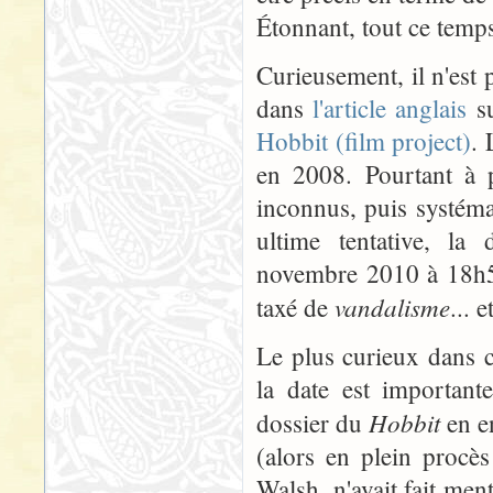
Étonnant, tout ce temps
Curieusement, il n'est 
dans
l'article anglais
su
Hobbit (film project)
. 
en 2008. Pourtant à p
inconnus, puis systéma
ultime tentative, la 
novembre 2010 à 18h57
vandalisme
taxé de
... 
Le plus curieux dans c
la date est importan
Hobbit
dossier du
en e
(alors en plein procè
Walsh, n'avait fait men