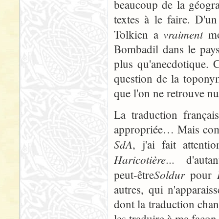
beaucoup de la géogra
textes à le faire. D'u
vraiment
Tolkien a
mon
Bombadil dans le pays
plus qu'anecdotique. C'
question de la topony
que l'on ne retrouve nu
La traduction françai
appropriée… Mais comm
SdA
, j'ai fait atten
Haricotière
... d'autan
Soldur
peut-être
pour
autres, qui n'apparai
dont la traduction chan
les traduire à ma façon