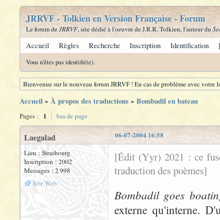
JRRVF - Tolkien en Version Française - Forum
Le forum de
JRRVF
, site dédié à l'oeuvre de J.R.R. Tolkien, l'auteur du
Se
Accueil
Règles
Recherche
Inscription
Identification
Vous n'êtes pas identifié(e).
Bienvenue sur le nouveau forum JRRVF ! En cas de problème avec votre lo
Accueil
»
À propos des traductions
»
Bombadil en bateau
1
Pages :
bas de page
06-07-2004 16:58
Laegalad
Lieu : Strasbourg
[Édit (Yyr) 2021 : ce fu
Inscription : 2002
traduction des poèmes]
Messages : 2 998
Site Web
Bombadil goes boatin
externe qu'interne. D'