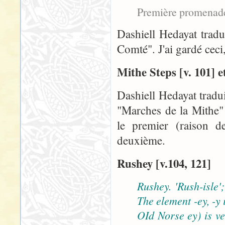
Première promenad
Dashiell Hedayat trad
Comté". J'ai gardé ceci
Mithe Steps [v. 101] 
Dashiell Hedayat trad
"Marches de la Mithe" 
le premier (raison de
deuxième.
Rushey [v.104, 121]
Rushey. 'Rush-isle'
The element -ey, -y 
OId Norse ey) is v