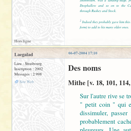
Shirebourn, was a landing-stage, 
Deephallow and so on to the Ca
through Rushey and Stock.
2
Indeed they probably gave him this 
form) to add to his many older ones.
Hors ligne
06-07-2004 17:10
Laegalad
Lieu : Strasbourg
Des noms
Inscription : 2002
Messages : 2 998
Mithe [v. 18, 101, 114,
Site Web
Sur l'autre rive se
" petit coin " qui 
dissimuler, passer
probablement caché
pleureurs. Une au