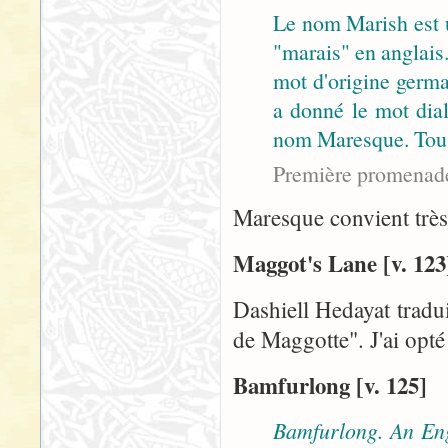
Le nom Marish est 
"marais" en anglai
mot d'origine germ
a donné le mot dia
nom Maresque. Tous 
Première promenad
Maresque convient très
Maggot's Lane [v. 123
Dashiell Hedayat tradui
de Maggotte". J'ai opté
Bamfurlong [v. 125]
Bamfurlong. An Eng