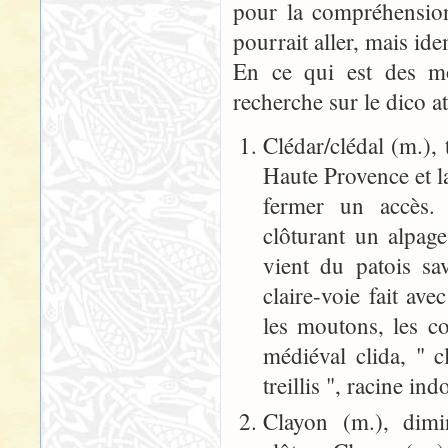
pour la compréhension
pourrait aller, mais ide
En ce qui est des mot
recherche sur le dico at
Clédar/clédal (m.),
Haute Provence et l
fermer un accès. 
clôturant un alpag
vient du patois sav
claire-voie fait av
les moutons, les co
médiéval clida, " cl
treillis ", racine i
Clayon (m.), dimi