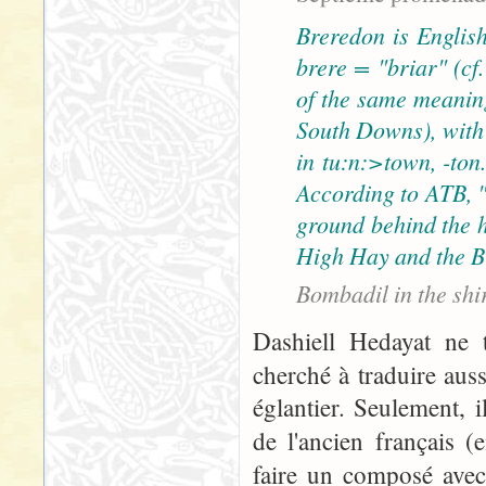
Breredon is English
brere = "briar" (cf
of the same meaning
South Downs), with 
in tu:n:>town, -ton
According to ATB, "B
ground behind the h
High Hay and the B
Bombadil in the shi
Dashiell Hedayat ne t
cherché à traduire aus
églantier. Seulement, i
de l'ancien français 
faire un composé ave