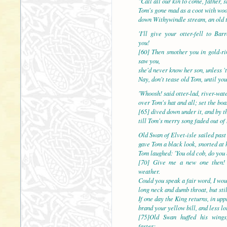
"Call all our kin to come, father, s
Tom's gone mad as a coot with woo
down Withywindle stream, an old t
'I'll give your otter-fell to Bar
you!
[60] Then smother you in gold-ri
saw you,
she'd never know her son, unless '
Nay, don't tease old Tom, until you
'Whoosh! said otter-lad, river-wat
over Tom's hat and all; set the boa
[65] dived down under it, and by t
till Tom's merry song faded out of
Old Swan of Elvet-isle sailed past
gave Tom a black look, snorted at 
Tom laughed: 'You old cob, do you
[70] Give me a new one then!
weather.
Could you speak a fair word, I wou
long neck and dumb throat, but sti
If one day the King returns, in up
brand your yellow bill, and less l
[75]Old Swan huffed his wings
faster;