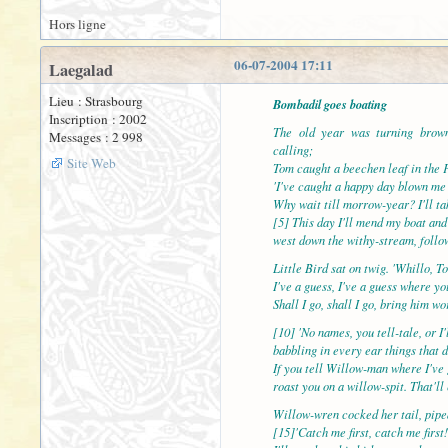
Hors ligne
06-07-2004 17:11
Laegalad
Lieu : Strasbourg
Bombadil goes boating
Inscription : 2002
The old year was turning brow
Messages : 2 998
calling;
Site Web
Tom caught a beechen leaf in the F
'I've caught a happy day blown me
Why wait till morrow-year? I'll ta
[5] This day I'll mend my boat and
west down the withy-stream, follo
Little Bird sat on twig. 'Whillo, T
I've a guess, I've a guess where yo
Shall I go, shall I go, bring him w
[10] 'No names, you tell-tale, or I'
babbling in every ear things that 
If you tell Willow-man where I've g
roast you on a willow-spit. That'll
Willow-wren cocked her tail, piped
[15]'Catch me first, catch me firs