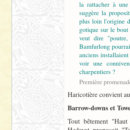
la rattacher à un
suggère la proposi
plus loin l'origine
gotique sur le bout 
veut dire "poutre
Bamfurlong pourrait
anciens installaient
voir une conniven
charpentiers ?
Première promenad
Haricotière convient aus
Barrow-downs et Tower
Tout bêtement "Haut 
Hedayat proposait "To