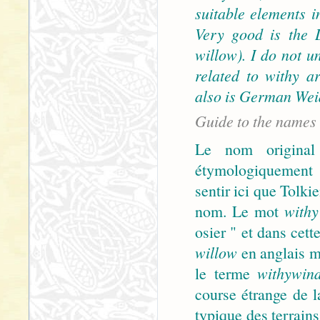
suitable elements i
Very good is the 
willow). I do not u
related to withy a
also is German Wei
Guide to the names
Le nom original 
étymologiquement 
sentir ici que Tolki
nom. Le mot
withy
osier " et dans cet
willow
en anglais m
le terme
withywin
course étrange de l
typique des terrains