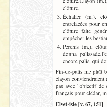
clôture.Clayon (m.),
clôture.
Échalier (m.), cl
entrelacées pour em
clôture faite géné
empêcher les bestia
Perchis (m.), clôt
donna palissade.Pe
encore palis, qui do
Fin-de-palis me plaît bi
clayon conviendraient a
pas avec l'objectif de
français pour clédar, ma
Elvet-isle [v. 67, 151]