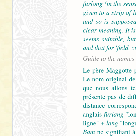
furlong (in the sen
given to a strip of
and so is supposed
clear meaning. It i
seems suitable, bu
and that for 'field,
Guide to the names
Le père Maggotte p
Le nom original de
que nous allons t
présente pas de dif
distance correspon
anglais
furlang
"lon
ligne" +
lang
"longu
Bam
ne signifiant à