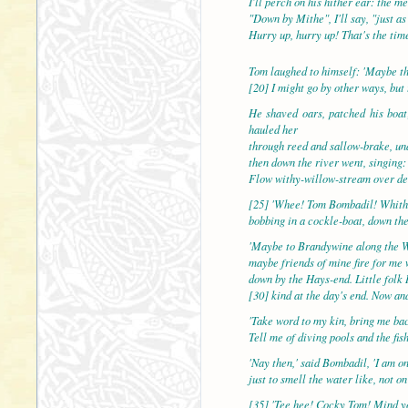
I'll perch on his hither ear: the m
"Down by Mithe", I'll say, "just as
Hurry up, hurry up! That's the time
Tom laughed to himself: 'Maybe the
[20] I might go by other ways, but 
He shaved oars, patched his boat
hauled her
through reed and sallow-brake, un
then down the river went, singing: 
Flow withy-willow-stream over de
[25] 'Whee! Tom Bombadil! Whithe
bobbing in a cockle-boat, down the
'Maybe to Brandywine along the 
maybe friends of mine fire for me 
down by the Hays-end. Little folk 
[30] kind at the day's end. Now and
'Take word to my kin, bring me bac
Tell me of diving pools and the fish
'Nay then,' said Bombadil, 'I am o
just to smell the water like, not o
[35] 'Tee hee! Cocky Tom! Mind yo