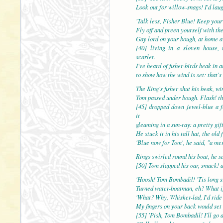
Look out for willow-snags! I'd laug
'Talk less, Fisher Blue! Keep your
Fly off and preen yourself with the
Gay lord on your bough, at home a 
[40] living in a sloven house,
scarlet.
I've heard of fisher-birds beak in a
to show how the wind is set: that's
The King's fisher shut his beak, wi
Tom passed under bough. Flash! t
[45] dropped down jewel-blue a f
it
gleaming in a sun-ray: a pretty gift
He stuck it in his tall hat, the old
'Blue now for Tom', he said, "a mer
Rings swirled round his boat, he s
[50] Tom slapped his oar, smack! a
'Hoosh! Tom Bombadil! 'Tis long si
Turned water-boatman, eh? What if
'What? Why, Whisker-lad, I'd ride
My fingers on your back would set 
[55] 'Pish, Tom Bombadil! I'll go 