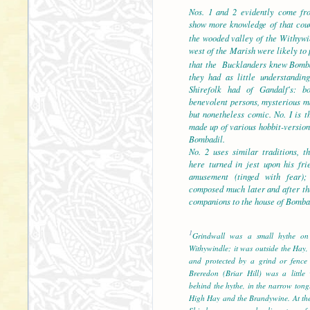
Nos. 1 and 2 evidently come fr
show more knowledge of that coun
the wooded valley of the Withywi
west of the Marish were likely to
that the Bucklanders knew Bomba
they had as little understandin
Shirefolk had of Gandalf's: b
benevolent persons, mysterious m
but nonetheless comic. No. I is t
made up of various hobbit-version
Bombadil.
No. 2 uses similar traditions, t
here turned in jest upon his fri
amusement (tinged with fear);
composed much later and after the
companions to the house of Bomba
1
Grindwall was a small hythe on
Withywindle; it was outside the Hay
and protected by a grind or fence 
Breredon (Briar Hill) was a little 
behind the hythe, in the narrow tong
High Hay and the Brandywine. At the 