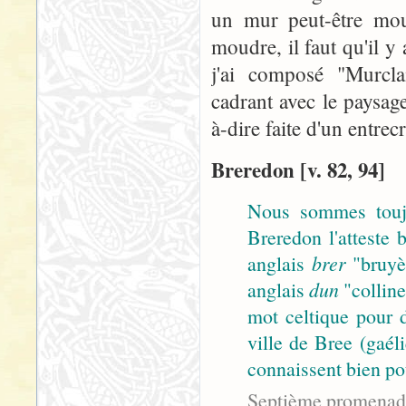
un mur peut-être mo
moudre, il faut qu'il y a
j'ai composé "Murclai
cadrant avec le paysage 
à-dire faite d'un entrec
Breredon [v. 82, 94]
Nous sommes toujo
Breredon l'atteste
anglais
brer
"bruyèr
anglais
dun
"colline
mot celtique pour d
ville de Bree (gaé
connaissent bien pou
Septième promenad