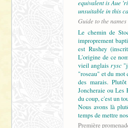
equivalent is Aue '
unsuitable in this c
Guide to the names
Le chemin de Stoc
improprement bapti
est Rushey (inscri
L'origine de ce no
vieil anglais
rysc
"j
"roseau" et du mot 
des marais. Plutô
Joncheraie ou Les 
du coup, c'est un to
Nous avons là plutô
temps de mettre nos
Première promenad