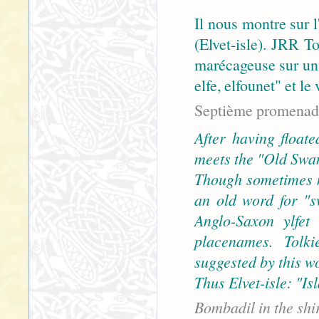
Il nous montre sur l
(Elvet-isle). JRR T
marécageuse sur un
elfe, elfounet" et le
Septième promenade
After having float
meets the "Old Swan 
Though sometimes mi
an old word for "sw
Anglo-Saxon ylfet
placenames. Tolk
suggested by this w
Thus Elvet-isle: "Is
Bombadil in the shi