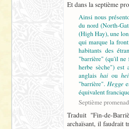
Et dans la septième pr
Ainsi nous présento
du nord (North-Gate
(High Hay), une lon
qui marque la front
habitants des étra
"barrière" (qu'il 
herbe sèche") est 
anglais
hai
ou
hei
"barrière".
Hegge
es
équivalent franciqu
Septième promenade
Traduit "Fin-de-Barr
archaïsant, il faudrait