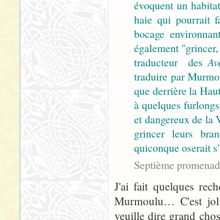
évoquent un habitat
haie qui pourrait 
bocage environnan
également "grincer, 
traducteur des
Av
traduire par Murmou
que derrière la Hau
à quelques furlongs 
et dangereux de la Vi
grincer leurs bra
quiconque oserait s'
Septième promenad
J'ai fait quelques rec
Murmoulu… C'est joli
veuille dire grand cho