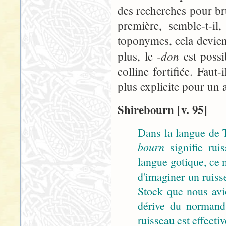
des recherches pour br
première, semble-t-il
toponymes, cela devie
-don
plus, le
est possi
colline fortifiée. Faut
plus explicite pour un 
Shirebourn [v. 95]
Dans la langue de T
bourn
signifie rui
langue gotique, c
d'imaginer un ruiss
Stock que nous avi
dérive du norman
ruisseau est effecti