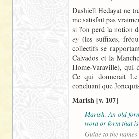
Dashiell Hedayat ne tr
me satisfait pas vraim
si l'on perd la notion d
ey
(les suffixes, fré
collectifs se rapporta
Calvados et la Manch
Home-Varaville), qui 
Ce qui donnerait Le
concluant que Joncquis
Marish [v. 107]
Marish. An old form
word or form that is
Guide to the names