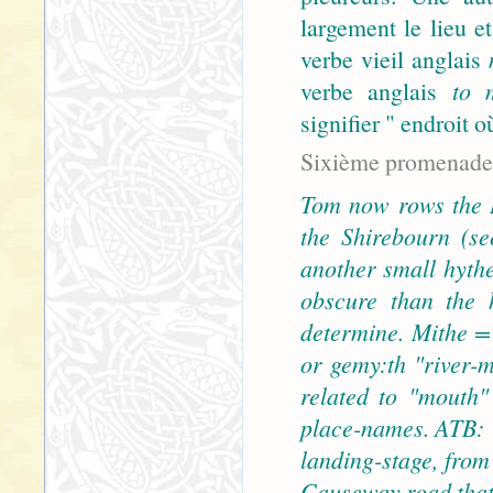
largement le lieu et
verbe vieil anglais
verbe anglais
to 
signifier " endroit o
Sixième promenade 
Tom now rows the 
the Shirebourn (se
another small hythe
obscure than the 
determine. Mithe =
or gemy:th "river-m
related to "mouth"
place-names. ATB: "
landing-stage, from
Causeway road that