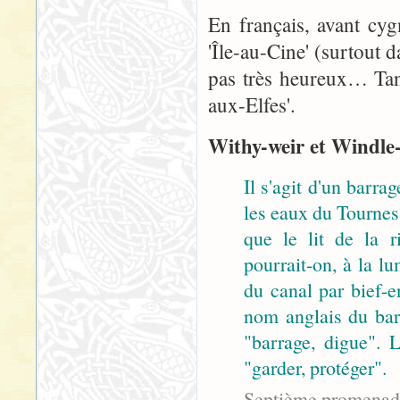
En français, avant cyg
'Île-au-Cine' (surtout d
pas très heureux… Tant
aux-Elfes'.
Withy-weir et Windle-r
Il s'agit d'un barrag
les eaux du Tournesa
que le lit de la ri
pourrait-on, à la l
du canal par bief-e
nom anglais du ba
"barrage, digue".
"garder, protéger".
Septième promenade