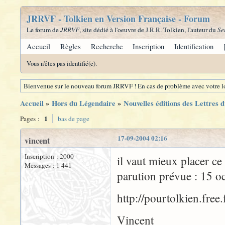
JRRVF - Tolkien en Version Française - Forum
Le forum de
JRRVF
, site dédié à l'oeuvre de J.R.R. Tolkien, l'auteur du
Se
Accueil
Règles
Recherche
Inscription
Identification
Vous n'êtes pas identifié(e).
Bienvenue sur le nouveau forum JRRVF ! En cas de problème avec votre lo
Accueil
»
Hors du Légendaire
»
Nouvelles éditions des Lettres 
1
Pages :
bas de page
17-09-2004 02:16
vincent
Inscription : 2000
il vaut mieux placer ce
Messages : 1 441
parution prévue : 15 o
http://pourtolkien.free.
Vincent