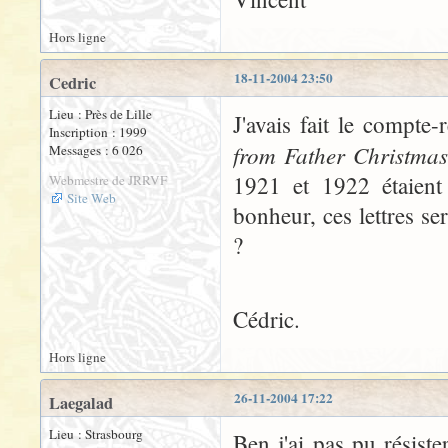
Hors ligne
18-11-2004 23:50
Cedric
Lieu : Près de Lille
J'avais fait le compte
Inscription : 1999
from Father Christmas
Messages : 6 026
1921 et 1922 étaient
Webmestre de JRRVF
Site Web
bonheur, ces lettres se
?
Cédric.
Hors ligne
26-11-2004 17:22
Laegalad
Lieu : Strasbourg
Ben j'ai pas pu résiste