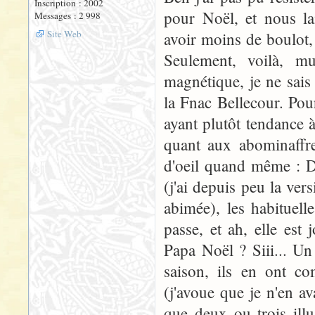
Inscription : 2002
pour Noël, et nous la
Messages : 2 998
Site Web
avoir moins de boulot, 
Seulement, voilà, mu
magnétique, je ne sais 
la Fnac Bellecour. Pou
ayant plutôt tendance à
quant aux abominaffre
d'oeil quand même : D
(j'ai depuis peu la ver
abimée), les habituell
passe, et ah, elle est 
Papa Noël ? Siii... Un
saison, ils en ont co
(j'avoue que je n'en a
que deux ou trois illu