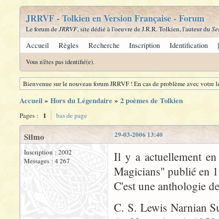
JRRVF - Tolkien en Version Française - Forum
Le forum de
JRRVF
, site dédié à l'oeuvre de J.R.R. Tolkien, l'auteur du
Se
Accueil
Règles
Recherche
Inscription
Identification
Vous n'êtes pas identifié(e).
Bienvenue sur le nouveau forum JRRVF ! En cas de problème avec votre lo
Accueil
»
Hors du Légendaire
»
2 poèmes de Tolkien
1
Pages :
bas de page
29-03-2006 13:40
Silmo
Inscription : 2002
Il y a actuellement e
Messages : 4 267
Magicians" publié en 
C'est une anthologie de
C. S. Lewis Narnian Su