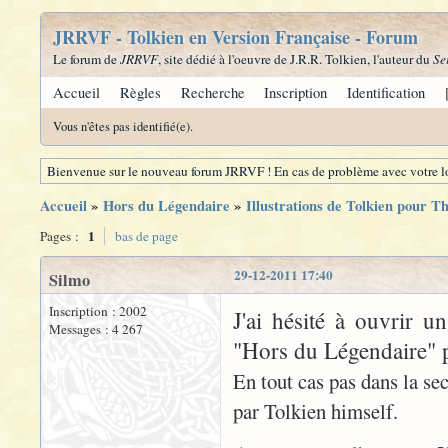
JRRVF - Tolkien en Version Française - Forum
Le forum de
JRRVF
, site dédié à l'oeuvre de J.R.R. Tolkien, l'auteur du
Se
Accueil
Règles
Recherche
Inscription
Identification
Vous n'êtes pas identifié(e).
Bienvenue sur le nouveau forum JRRVF ! En cas de problème avec votre lo
Accueil
»
Hors du Légendaire
»
Illustrations de Tolkien pour T
1
Pages :
bas de page
29-12-2011 17:40
Silmo
Inscription : 2002
J'ai hésité à ouvrir 
Messages : 4 267
"Hors du Légendaire" po
En tout cas pas dans la sec
par Tolkien himself.