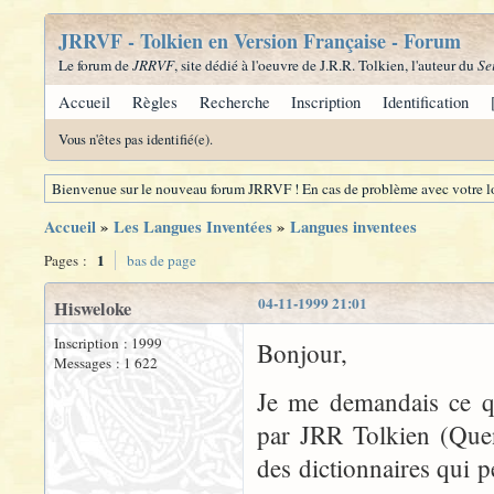
JRRVF - Tolkien en Version Française - Forum
Le forum de
JRRVF
, site dédié à l'oeuvre de J.R.R. Tolkien, l'auteur du
Se
Accueil
Règles
Recherche
Inscription
Identification
Vous n'êtes pas identifié(e).
Bienvenue sur le nouveau forum JRRVF ! En cas de problème avec votre lo
Accueil
»
Les Langues Inventées
»
Langues inventees
1
Pages :
bas de page
04-11-1999 21:01
Hisweloke
Inscription : 1999
Bonjour,
Messages : 1 622
Je me demandais ce qu
par JRR Tolkien (Queny
des dictionnaires qui pe