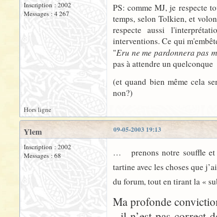
Inscription : 2002
PS: comme MJ, je respecte tou
Messages : 4 267
temps, selon Tolkien, et volon
respecte aussi l'interprét
interventions. Ce qui m'embête
Eru ne me pardonnera pas ma
"
pas à attendre un quelconque
(et quand bien même cela sera
non?)
Hors ligne
09-05-2003 19:13
Ylem
Inscription : 2002
…
prenons notre souffle et 
Messages : 68
tartine avec les choses que j’a
du forum, tout en tirant la « s
Ma profonde conviction
- il n’est pas correct