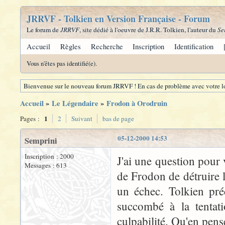
JRRVF - Tolkien en Version Française - Forum
Le forum de
JRRVF
, site dédié à l'oeuvre de J.R.R. Tolkien, l'auteur du
Se
Accueil
Règles
Recherche
Inscription
Identification
Vous n'êtes pas identifié(e).
Bienvenue sur le nouveau forum JRRVF ! En cas de problème avec votre lo
Accueil
»
Le Légendaire
»
Frodon à Orodruin
1
Pages :
2
Suivant
bas de page
05-12-2000 14:53
Semprini
Inscription : 2000
J'ai une question pour
Messages : 613
de Frodon de détruire 
un échec. Tolkien préc
succombé à la tentat
culpabilité. Qu'en pen