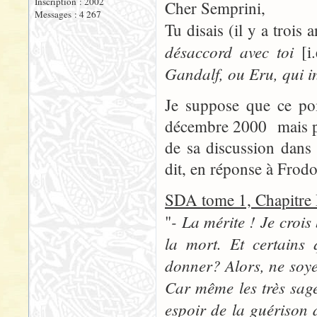
Inscription : 2002
Cher Semprini,
Messages : 4 267
Tu disais (il y a trois 
désaccord avec toi
[i.
Gandalf, ou Eru, qui i
Je suppose que ce poi
décembre 2000 mais pu
de sa discussion dans 
dit, en réponse à Frod
SDA tome 1, Chapitr
- La mérite ! Je crois
"
la mort. Et certains 
donner? Alors, ne soye
Car même les très sage
espoir de la guérison