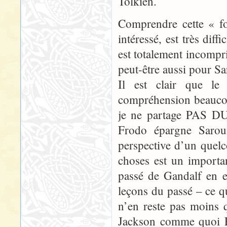
Tolkien.
Comprendre cette « fo
intéressé, est très dif
est totalement incompri
peut-être aussi pour S
Il est clair que l
compréhension beaucou
je ne partage PAS DU 
Frodo épargne Saro
perspective d’un quel
choses est un importan
passé de Gandalf en e
leçons du passé – ce q
n’en reste pas moins q
Jackson comme quoi F