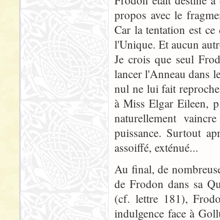
Frodon était destiné à
propos avec le fragme
Car la tentation est c
l'Unique. Et aucun autr
Je crois que seul Frod
lancer l'Anneau dans l
nul ne lui fait reproche
à Miss Elgar Eileen, p
naturellement vaincr
puissance. Surtout ap
assoiffé, exténué...
Au final, de nombreuse
de Frodon dans sa Quê
(cf. lettre 181), Fro
indulgence face à Goll