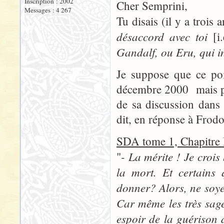
Inscription : 2002
Cher Semprini,
Messages : 4 267
Tu disais (il y a trois 
désaccord avec toi
[i.
Gandalf, ou Eru, qui i
Je suppose que ce poi
décembre 2000 mais pu
de sa discussion dans 
dit, en réponse à Frod
SDA tome 1, Chapitr
- La mérite ! Je crois
"
la mort. Et certains 
donner? Alors, ne soye
Car même les très sage
espoir de la guérison