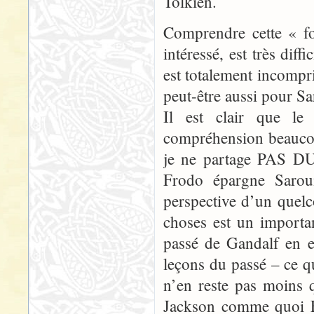
Tolkien.
Comprendre cette « fo
intéressé, est très dif
est totalement incompri
peut-être aussi pour S
Il est clair que l
compréhension beaucou
je ne partage PAS DU 
Frodo épargne Saro
perspective d’un quel
choses est un importan
passé de Gandalf en e
leçons du passé – ce q
n’en reste pas moins q
Jackson comme quoi F