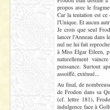
Frodon était destiné à
propos avec le fragme
Car la tentation est c
l'Unique. Et aucun autr
Je crois que seul Frod
lancer l'Anneau dans l
nul ne lui fait reproche
à Miss Elgar Eileen, p
naturellement vaincr
puissance. Surtout ap
assoiffé, exténué...
Au final, de nombreuse
de Frodon dans sa Quê
(cf. lettre 181), Fro
indulgence face à Goll