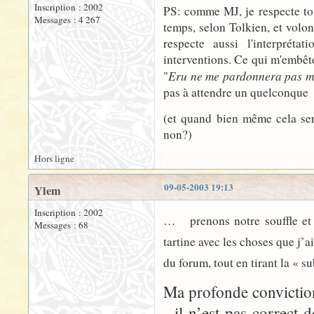
Inscription : 2002
PS: comme MJ, je respecte tou
Messages : 4 267
temps, selon Tolkien, et volon
respecte aussi l'interprét
interventions. Ce qui m'embête
Eru ne me pardonnera pas ma
"
pas à attendre un quelconque
(et quand bien même cela sera
non?)
Hors ligne
09-05-2003 19:13
Ylem
Inscription : 2002
…
prenons notre souffle et 
Messages : 68
tartine avec les choses que j’a
du forum, tout en tirant la « s
Ma profonde conviction
- il n’est pas correct