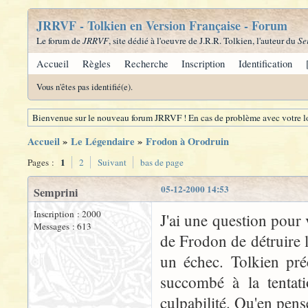
JRRVF - Tolkien en Version Française - Forum
Le forum de
JRRVF
, site dédié à l'oeuvre de J.R.R. Tolkien, l'auteur du
Se
Accueil
Règles
Recherche
Inscription
Identification
Vous n'êtes pas identifié(e).
Bienvenue sur le nouveau forum JRRVF ! En cas de problème avec votre lo
Accueil
»
Le Légendaire
»
Frodon à Orodruin
1
Pages :
2
Suivant
bas de page
05-12-2000 14:53
Semprini
Inscription : 2000
J'ai une question pour
Messages : 613
de Frodon de détruire 
un échec. Tolkien préc
succombé à la tentat
culpabilité. Qu'en pen