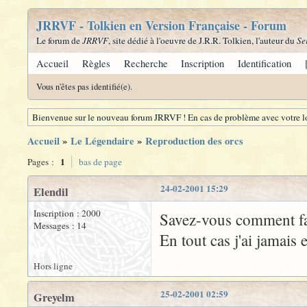
JRRVF - Tolkien en Version Française - Forum
Le forum de
JRRVF
, site dédié à l'oeuvre de J.R.R. Tolkien, l'auteur du
Se
Accueil
Règles
Recherche
Inscription
Identification
Vous n'êtes pas identifié(e).
Bienvenue sur le nouveau forum JRRVF ! En cas de problème avec votre lo
Accueil
»
Le Légendaire
»
Reproduction des orcs
1
Pages :
bas de page
24-02-2001 15:29
Elendil
Inscription : 2000
Savez-vous comment fais
Messages : 14
En tout cas j'ai jamais
Hors ligne
25-02-2001 02:59
Greyelm