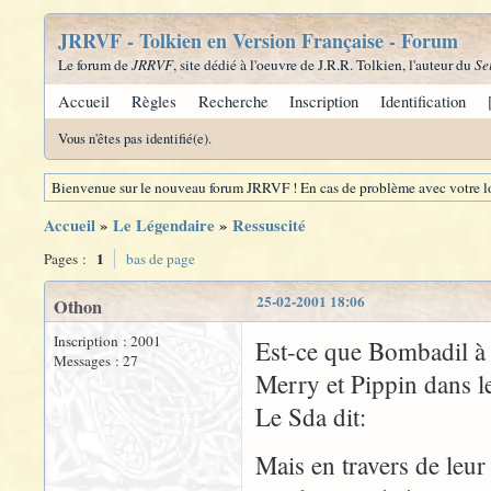
JRRVF - Tolkien en Version Française - Forum
Le forum de
JRRVF
, site dédié à l'oeuvre de J.R.R. Tolkien, l'auteur du
Se
Accueil
Règles
Recherche
Inscription
Identification
Vous n'êtes pas identifié(e).
Bienvenue sur le nouveau forum JRRVF ! En cas de problème avec votre lo
Accueil
»
Le Légendaire
»
Ressuscité
1
Pages :
bas de page
25-02-2001 18:06
Othon
Inscription : 2001
Est-ce que Bombadil à 
Messages : 27
Merry et Pippin dans le
Le Sda dit:
Mais en travers de leur 