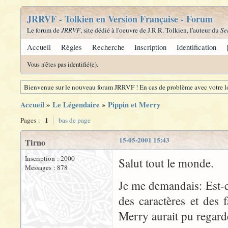
JRRVF - Tolkien en Version Française - Forum
Le forum de
JRRVF
, site dédié à l'oeuvre de J.R.R. Tolkien, l'auteur du
Se
Accueil
Règles
Recherche
Inscription
Identification
Vous n'êtes pas identifié(e).
Bienvenue sur le nouveau forum JRRVF ! En cas de problème avec votre lo
Accueil
»
Le Légendaire
»
Pippin et Merry
1
Pages :
bas de page
15-05-2001 15:43
Tirno
Inscription : 2000
Salut tout le monde.
Messages : 878
Je me demandais: Est-c
des caractères et des 
Merry aurait pu regarder