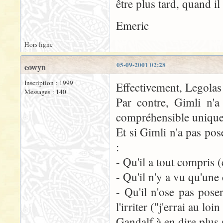
être plus tard, quand il
Emeric
Hors ligne
05-09-2001 02:28
eowyn
Inscription : 1999
Effectivement, Legola
Messages : 140
Par contre, Gimli n'a
compréhensible unique
Et si Gimli n'a pas pos
:
- Qu'il a tout compri
- Qu'il n'y a vu qu'une
- Qu'il n'ose pas pos
l'irriter ("j'errai au l
Gandalf à en dire plus s