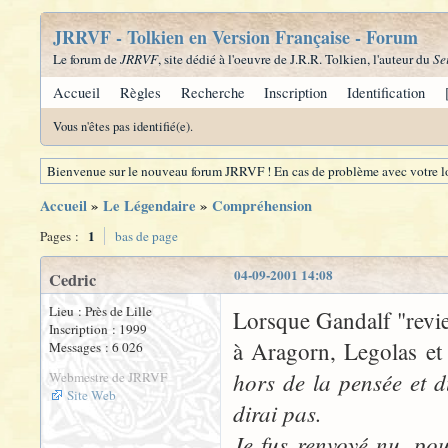
JRRVF - Tolkien en Version Française - Forum
Le forum de
JRRVF
, site dédié à l'oeuvre de J.R.R. Tolkien, l'auteur du
Se
Accueil
Règles
Recherche
Inscription
Identification
Vous n'êtes pas identifié(e).
Bienvenue sur le nouveau forum JRRVF ! En cas de problème avec votre lo
Accueil
»
Le Légendaire
»
Compréhension
1
Pages :
bas de page
04-09-2001 14:08
Cedric
Lieu : Près de Lille
Lorsque Gandalf "revie
Inscription : 1999
à Aragorn, Legolas et
Messages : 6 026
hors de la pensée et d
Webmestre de JRRVF
Site Web
dirai pas.
Je fus renvoyé nu, po