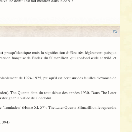
re vallée dont il est fait mention dans le SdA ?
#2
st presqu'identique mais la signification diffère très légèrement puisque
ersion française de l'index du Silmarillion, qui confond wide et wild, et
.
blablement de 1924-1925, puisqu'il est écrit sur des feuilles d'examen de
mladen). The Quenta date du tout début des années 1930. Dans The Later
 désigner la vallée de Gondolin.
ire "Tumladen" (Home XI, 57) ; The Later Quenta Silmarillion le reprendra
, 394).