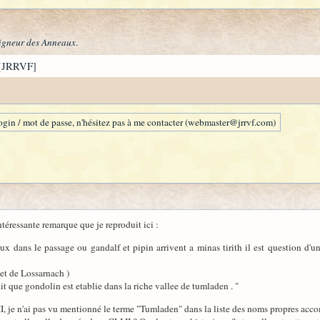
igneur des Anneaux
.
[JRRVF]
gin / mot de passe, n'hésitez pas à me contacter (webmaster@jrrvf.com)
intéressante remarque que je reproduit ici :
eaux dans le passage ou gandalf et pipin arrivent a minas tirith il est question d'
 et de Lossarnach )
 dit que gondolin est etablie dans la riche vallee de tumladen . "
, je n'ai pas vu mentionné le terme "Tumladen" dans la liste des noms propres accompa