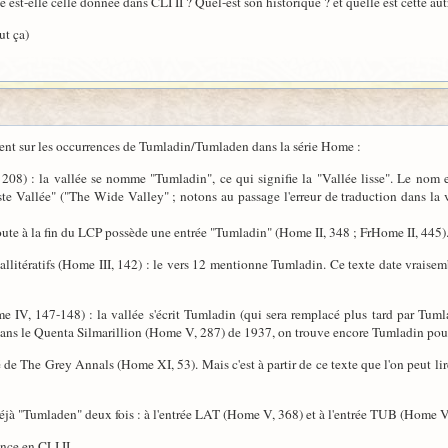
est-elle celle donnée dans CLI II ? Quel-est son historique ? et quelle est cette aut
ut ça)
nt sur les occurrences de Tumladin/Tumladen dans la série Home :
208) : la vallée se nomme "Tumladin", ce qui signifie la "Vallée lisse". Le nom e
te Vallée" ("The Wide Valley" ; notons au passage l'erreur de traduction dans la v
ute à la fin du LCP possède une entrée "Tumladin" (Home II, 348 ; FrHome II, 445)
allitératifs (Home III, 142) : le vers 12 mentionne Tumladin. Ce texte date vraisem
e IV, 147-148) : la vallée s'écrit Tumladin (qui sera remplacé plus tard par Tu
ans le Quenta Silmarillion (Home V, 287) de 1937, on trouve encore Tumladin pour
 de The Grey Annals (Home XI, 53). Mais c'est à partir de ce texte que l'on peut l
éjà "Tumladen" deux fois : à l'entrée LAT (Home V, 368) et à l'entrée TUB (Home V
ence en CLI II.