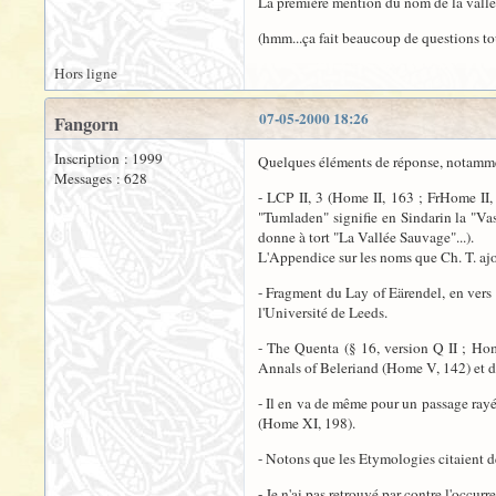
La première mention du nom de la vallée 
(hmm...ça fait beaucoup de questions to
Hors ligne
07-05-2000 18:26
Fangorn
Inscription : 1999
Quelques éléments de réponse, notamme
Messages : 628
- LCP II, 3 (Home II, 163 ; FrHome II, 
"Tumladen" signifie en Sindarin la "Vas
donne à tort "La Vallée Sauvage"...).
L'Appendice sur les noms que Ch. T. ajo
- Fragment du Lay of Eärendel, en vers 
l'Université de Leeds.
- The Quenta (§ 16, version Q II ; Hom
Annals of Beleriand (Home V, 142) et d
- Il en va de même pour un passage rayé
(Home XI, 198).
- Notons que les Etymologies citaient d
- Je n'ai pas retrouvé par contre l'occurr