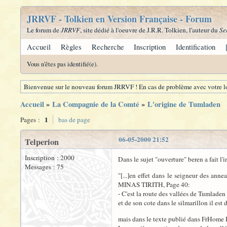
JRRVF - Tolkien en Version Française - Forum
Le forum de
JRRVF
, site dédié à l'oeuvre de J.R.R. Tolkien, l'auteur du
Se
Accueil
Règles
Recherche
Inscription
Identification
Vous n'êtes pas identifié(e).
Bienvenue sur le nouveau forum JRRVF ! En cas de problème avec votre lo
Accueil
»
La Compagnie de la Comté
»
L'origine de Tumladen
1
Pages :
bas de page
06-05-2000 21:52
Telperion
Inscription : 2000
Dans le sujet "ouverture" beren a fait l'
Messages : 75
"[...]en effet dans le seigneur des ann
MINAS TIRITH, Page 40:
- C'est la route des vallées de Tumladen
et de son cote dans le silmarillon il est
mais dans le texte publié dans FrHome II