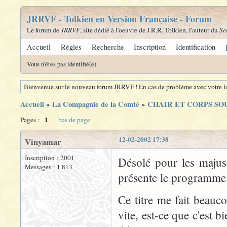
JRRVF - Tolkien en Version Française - Forum
Le forum de
JRRVF
, site dédié à l'oeuvre de J.R.R. Tolkien, l'auteur du
Se
Accueil
Règles
Recherche
Inscription
Identification
Vous n'êtes pas identifié(e).
Bienvenue sur le nouveau forum JRRVF ! En cas de problème avec votre lo
Accueil
»
La Compagnie de la Comté
»
CHAIR ET CORPS SO
1
Pages :
bas de page
12-02-2002 17:38
Vinyamar
Inscription : 2001
Désolé pour les majuscu
Messages : 1 813
présente le programm
Ce titre me fait beau
vite, est-ce que c'est b