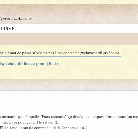
igneur des Anneaux
.
[JRRVF]
gin / mot de passe, n'hésitez pas à me contacter (webmaster@jrrvf.com)
 (spéciale dédicace pour JR :))
on marrante, qui s'appelle "Faux raccords", ça dissèque quelques films connus (ou
 mec payé pour ça (ah! le salaud !).
e PJ, le 1er du nom (la communauté de l'anneau quoi..)