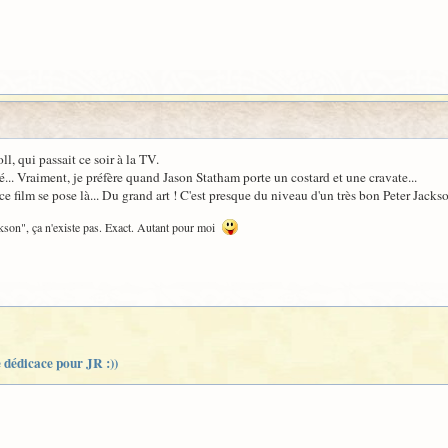
l, qui passait ce soir à la TV.
qué... Vraiment, je préfère quand Jason Statham porte un costard et une cravate...
ce film se pose là... Du grand art ! C'est presque du niveau d'un très bon Peter Jackso
kson", ça n'existe pas. Exact. Autant pour moi
e dédicace pour JR :))