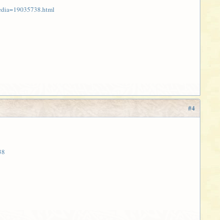
media=19035738.html
#4
38