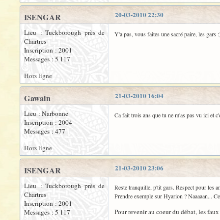
20-03-2010 22:30
ISENGAR
Lieu : Tuckborough près de
Y'a pas, vous faites une sacré paire, les gars :)
Chartres
Inscription : 2001
Messages : 5 117
Hors ligne
21-03-2010 16:04
Gawain
Lieu : Narbonne
Ca fait trois ans que tu ne m'as pas vu ici et
Inscription : 2004
Messages : 477
Hors ligne
21-03-2010 23:06
ISENGAR
Lieu : Tuckborough près de
Reste tranquille, p'tit gars. Respect pour les a
Chartres
Prendre exemple sur Hyarion ? Naaaaan... Ce se
Inscription : 2001
Pour revenir au coeur du débat, les faux 
Messages : 5 117