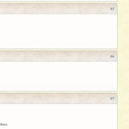
#5
#6
#7
èbres.