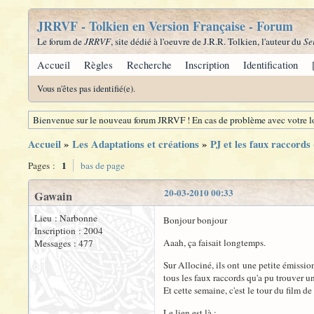
JRRVF - Tolkien en Version Française - Forum
Le forum de
JRRVF
, site dédié à l'oeuvre de J.R.R. Tolkien, l'auteur du
Se
Accueil
Règles
Recherche
Inscription
Identification
Vous n'êtes pas identifié(e).
Bienvenue sur le nouveau forum JRRVF ! En cas de problème avec votre lo
Accueil
»
Les Adaptations et créations
»
PJ et les faux raccords
1
Pages :
bas de page
20-03-2010 00:33
Gawain
Lieu : Narbonne
Bonjour bonjour
Inscription : 2004
Aaah, ça faisait longtemps.
Messages : 477
Sur Allociné, ils ont une petite émissi
tous les faux raccords qu'a pu trouver un
Et cette semaine, c'est le tour du film d
Le lien est là :