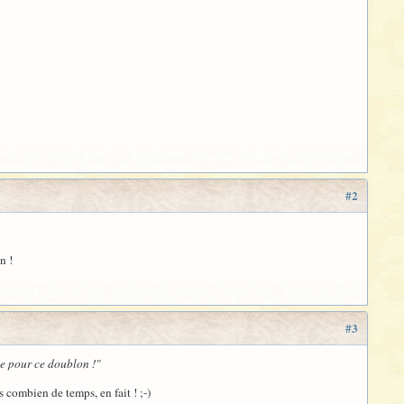
#2
n !
#3
je pour ce doublon !"
s combien de temps, en fait ! ;-)