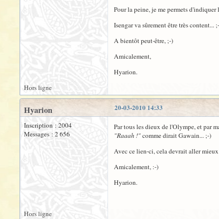
Pour la peine, je me permets d'indiquer l
Isengar va sûrement être très content... ;-
A bientôt peut-être, ;-)
Amicalement,
Hyarion.
Hors ligne
20-03-2010 14:33
Hyarion
Inscription : 2004
Par tous les dieux de l'Olympe, et par 
Messages : 2 656
"Raaah !"
comme dirait Gawain... ;-)
Avec ce lien-ci, cela devrait aller mieux
Amicalement, :-)
Hyarion.
Hors ligne