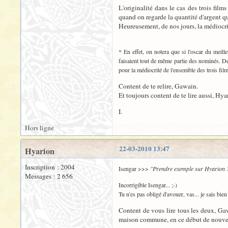
L'originalité dans le cas des trois fil
quand on regarde la quantité d'argent qui
Heureusement, de nos jours, la médiocrit
* En effet, on notera que si l'oscar du meill
faisaient tout de même partie des nominés. De
pour la médiocrité de l'ensemble des trois film
Content de te relire, Gawain.
Et toujours content de te lire aussi, Hya
I.
Hors ligne
22-03-2010 13:47
Hyarion
Inscription : 2004
Isengar >>>
"Prendre exemple sur Hyarion ? N
Messages : 2 656
Incorrigible Isengar... ;-)
Tu n'es pas obligé d'avouer, vas... je sais bien q
Content de vous lire tous les deux, Gaw
maison commune, en ce début de nouvell