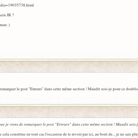
edia=19035738.html
hein JR ?
orum :)
remarquer le post "Erreurs" dans cette même section ! Maudit sois-je pour ce doublo
que je viens de remarquer le post "Erreurs" dans cette même section ! Maudit sois-
cela constitue en tout cas l'occasion de te revoir par ici, au bout de... je ne sais plu