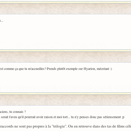
...
 c'est comme ça que tu m'accueilles? Prends plutôt exemple sur Hyarion, mécréant :)
nciens, tu connais ?
rait l'aveu qu'il pourrait avoir raison et moi tort... tu n'y penses donc pas sérieusement :p
raccords ne sont pas propres à la "trilogie". On en retrouve dans des tas de films cél