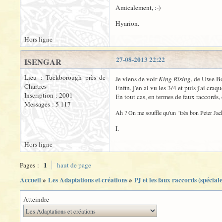
Amicalement, :-)
Hyarion.
Hors ligne
27-08-2013 22:22
ISENGAR
Lieu : Tuckborough près de
Je viens de voir
King Rising
, de Uwe Bol
Chartres
Enfin, j'en ai vu les 3/4 et puis j'ai cra
Inscription : 2001
En tout cas, en termes de faux raccords, 
Messages : 5 117
Ah ? On me souffle qu'un "très bon Peter Jac
I.
Hors ligne
1
Pages :
haut de page
Accueil
»
Les Adaptations et créations
»
PJ et les faux raccords (spécial
Atteindre