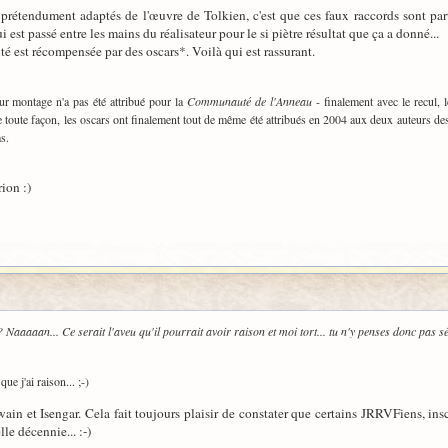
ms prétendument adaptés de l'œuvre de Tolkien, c'est que ces faux raccords sont p
 est passé entre les mains du réalisateur pour le si piètre résultat que ça a donné...
é est récompensée par des oscars*. Voilà qui est rassurant.
eur montage n'a pas été attribué pour la
Communauté de l'Anneau
- finalement avec le recul, 
 toute façon, les oscars ont finalement tout de même été attribués en 2004 aux deux auteurs des
s.
rion :)
aaaaan... Ce serait l'aveu qu'il pourrait avoir raison et moi tort... tu n'y penses donc pas s
ue j'ai raison... ;-)
ain et Isengar. Cela fait toujours plaisir de constater que certains JRRVFiens, ins
e décennie... :-)