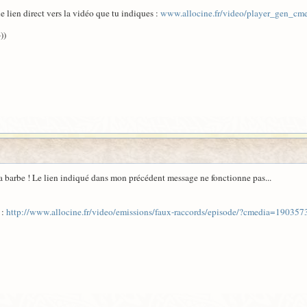
e lien direct vers la vidéo que tu indiques :
www.allocine.fr/video/player_gen_c
))
ma barbe ! Le lien indiqué dans mon précédent message ne fonctionne pas...
 :
http://www.allocine.fr/video/emissions/faux-raccords/episode/?cmedia=190357