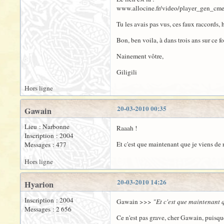
www.allocine.fr/video/player_gen_cm
Tu les avais pas vus, ces faux raccords, 
Bon, ben voila, à dans trois ans sur ce f
Nainement vôtre,
Giligili
Hors ligne
20-03-2010 00:35
Gawain
Lieu : Narbonne
Raaah !
Inscription : 2004
Et c'est que maintenant que je viens de 
Messages : 477
Hors ligne
20-03-2010 14:26
Hyarion
Inscription : 2004
Gawain >>>
"Et c'est que maintenant 
Messages : 2 656
Ce n'est pas grave, cher Gawain, puisque 