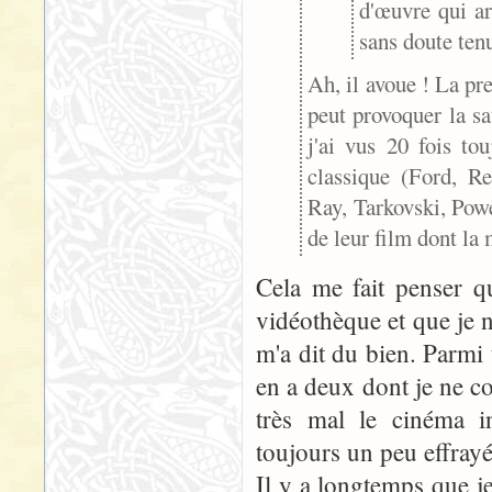
d'œuvre qui ar
sans doute ten
Ah, il avoue ! La pre
peut provoquer la sat
j'ai vus 20 fois to
classique (Ford, R
Ray, Tarkovski, Powe
de leur film dont la
Cela me fait penser q
vidéothèque et que je n
m'a dit du bien. Parmi t
en a deux dont je ne con
très mal le cinéma in
toujours un peu effrayé,
Il y a longtemps que je