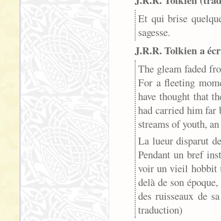
J.R.R. Tolkien (trad
Et qui brise quelque
sagesse.
J.R.R. Tolkien a écr
The gleam faded from
For a fleeting mome
have thought that t
had carried him far 
streams of youth, an 
La lueur disparut de 
Pendant un bref inst
voir un vieil hobbit 
delà de son époque
des ruisseaux de sa
traduction)