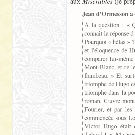
Misérables
aux
(je pré
Jean d'Ormesson a é
À la question : « Q
connaît la réponse d
Pourquoi « hélas » ?
et l'éloquence de Hu
comparer lui-même t
Mont-Blanc, et de le
flambeau. » Et surto
triomphe de Hugo est 
triomphe dans la poé
roman. Œuvre monum
Fourier, et par le
commencée sous Loui
Victor Hugo était 
d'abord Les Misères