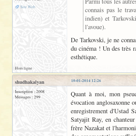
Parmi tous les autres
Site Web
connais pas le trav
indien) et Tarkovski
l'avoue).
De Tarkovski, je ne conn
du cinéma ! Un des très ra
esthétique.
Hors ligne
10-01-2014 12:26
shudhakalyan
Inscription : 2008
Quant à moi, mon pseud
Messages : 299
évocation anglosaxonne ou 
enregistrement d'Ustad S
Satyajit Ray, en chanteu
frère Nazakat et l'harmonie