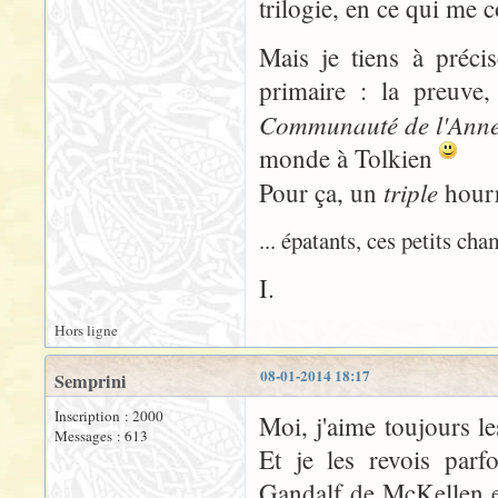
trilogie, en ce qui me 
Mais je tiens à préci
primaire : la preuve,
Communauté de l'Ann
monde à Tolkien
triple
Pour ça, un
hourr
... épatants, ces petits c
I.
Hors ligne
08-01-2014 18:17
Semprini
Inscription : 2000
Moi, j'aime toujours l
Messages : 613
Et je les revois parf
Gandalf de McKellen e