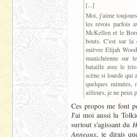
[...]
Moi, j'aime toujours
les revois parfois 
McKellen et le Boro
bouts. C'est sur la
mièvre Elijah Wood/
manichéenne sur le
bataille avec le tr
scène si lourde qui 
quelques minutes, 
ailleurs, je ne peux p
Ces propos me font pe
J'ai moi aussi lu Tolki
H
surtout s'agissant du
Anneaux
, je dirais q