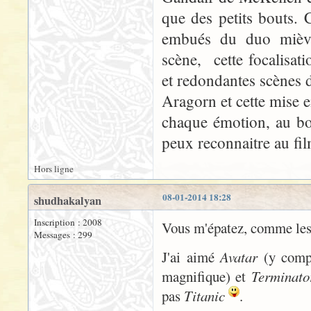
que des petits bouts. C
embués du duo mièvr
scène, cette focalisat
et redondantes scènes d
Aragorn et cette mise e
chaque émotion, au bo
peux reconnaitre au fil
Hors ligne
08-01-2014 18:28
shudhakalyan
Inscription : 2008
Vous m'épatez, comme les 
Messages : 299
J'ai aimé
Avatar
(y compr
magnifique) et
Terminato
pas
Titanic
.