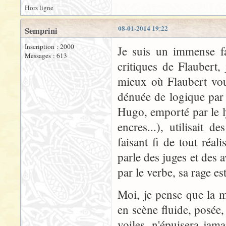
Hors ligne
08-01-2014 19:22
Semprini
Inscription : 2000
Je suis un immense fa
Messages : 613
critiques de Flaubert, 
mieux où Flaubert voul
dénuée de logique par ra
Hugo, emporté par le l
encres...), utilisait 
faisant fi de tout réa
parle des juges et des
par le verbe, sa rage est
Moi, je pense que la m
en scène fluide, posée,
voiles, n'épuisera jam