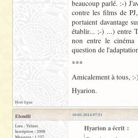
beaucoup parlé. :-) J'a
contre les films de P
portaient davantage sur
établir... ;-) ...) entr
non entre le cinéma d
question de l'adaptatio
***
Amicalement à tous, :-
Hyarion.
Hors ligne
10-01-2014 07:51
Elendil
Lieu : Velaux
Hyarion a écrit :
Inscription : 2008
Messages : 1 237