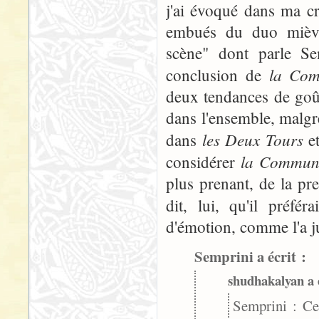
j'ai évoqué dans ma cr
embués du duo mièvr
scène" dont parle Se
la Com
conclusion de
deux tendances de goût
dans l'ensemble, malgré
les Deux Tours
dans
e
la Communa
considérer
plus prenant, de la pr
dit, lui, qu'il préfér
d'émotion, comme l'a ju
Semprini a écrit :
shudhakalyan a é
Semprini : Ce