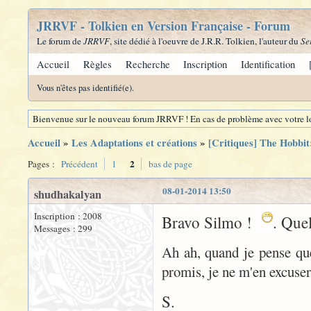
JRRVF - Tolkien en Version Française - Forum
Le forum de
JRRVF
, site dédié à l'oeuvre de J.R.R. Tolkien, l'auteur du
Se
Accueil
Règles
Recherche
Inscription
Identification
Vous n'êtes pas identifié(e).
Bienvenue sur le nouveau forum JRRVF ! En cas de problème avec votre lo
Accueil
»
Les Adaptations et créations
»
[Critiques] The Hobbit
2
Pages :
Précédent
1
bas de page
08-01-2014 13:50
shudhakalyan
Inscription : 2008
Bravo Silmo !
. Quel
Messages : 299
Ah ah, quand je pense qu
promis, je ne m'en excus
S.