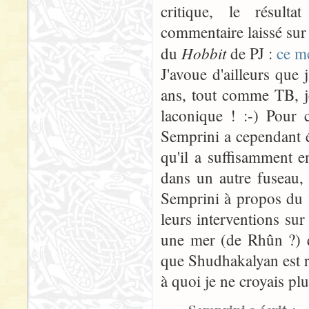
critique, le résulta
commentaire laissé sur
Hobbit
du
de PJ :
ce m
J'avoue d'ailleurs que 
ans, tout comme TB, j
laconique ! :-) Pour 
Semprini a cependant ét
qu'il a suffisamment 
dans un autre fuseau,
Semprini à propos du f
leurs interventions sur
une mer (de Rhûn ?) qu
que Shudhakalyan est r
à quoi je ne croyais plus