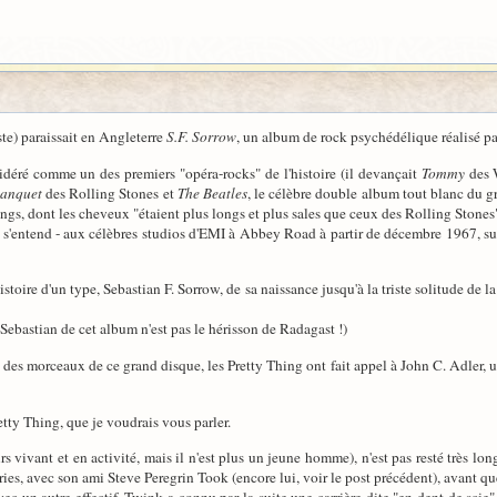
te) paraissait en Angleterre
S.F. Sorrow
, un album de rock psychédélique réalisé pa
déré comme un des premiers "opéra-rocks" de l'histoire (il devançait
Tommy
des 
Banquet
des Rolling Stones et
The Beatles
, le célèbre double album tout blanc du 
Things, dont les cheveux "étaient plus longs et plus sales que ceux des Rolling Stone
a s'entend - aux célèbres studios d'EMI à Abbey Road à partir de décembre 1967, sur
histoire d'un type, Sebastian F. Sorrow, de sa naissance jusqu'à la triste solitude de la
 Sebastian de cet album n'est pas le hérisson de Radagast !)
n des morceaux de ce grand disque, les Pretty Thing ont fait appel à John C. Adler,
tty Thing, que je voudrais vous parler.
vivant et en activité, mais il n'est plus un jeune homme), n'est pas resté très lon
ies, avec son ami Steve Peregrin Took (encore lui, voir le post précédent), avant qu