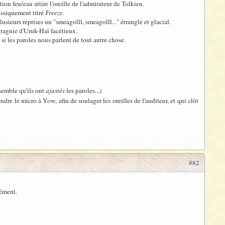
on feu/eau attire l'oreille de l'admirateur de Tolkien.
assiquement titré
Freeze
.
usieurs reprises un "smeagolll, smeagolll..." étranglé et glacial.
mpagnie d'Uruk-Haï facétieux.
si les paroles nous parlent de tout autre chose.
semble qu'ils ont
ajustés
les paroles...)
dre le micro à Yow, afin de soulager les oreilles de l'auditeur, et qui clôt
#82
cément.