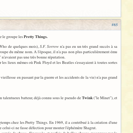
#85
Pretty Things.
r le groupe les
Who de quelques mois),
S.F. Sorrow
n'a pas eu un très grand succès à sa
groupe du même nom. A l'époque, il n'a pas non plus particulièrement ému
s" n'avaient pas une très bonne réputation.
 les lieux mêmes où Pink Floyd et les Beatles s'essayaient à toutes sortes
 vieillesse en passant par la guerre et les accidents de la vie) n'a pas grand
Twink
 un talentueux batteur, déjà connu sous le pseudo de
("le Minet"), et
gtemps chez les Pretty Things. En 1969, il a contribué à la création d'une
e celui-ci ne fasse défection pour monter l'éphémère Shagrat.