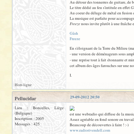
Au détour des tonnerres de guitare, de ba
Le titre dédié au feu s'intitule en effet
G
Au coeur du déluge de métal en fusion
La musique est parfaite pour accompagne
Freeze
nous invite plutôt à une fraîche 
Gâsh
Freeze
En s'éloignant de la Terre du Milieu (ma
- une version de déménageurs sous am
- une reprise tout à fait étonnante et m
cet album des âges farouches sur une not
I.
Hors ligne
29-09-2012 20:50
Pellucidar
Lieu : Boncelles, Liège
(Belgique)
est une webradio qui diffuse de la musi
Inscription : 2005
Assez agréable en fond sonore en travai
Messages : 425
Beaucoup de découvertes à faire ! :-)
www.radiorivendell.com