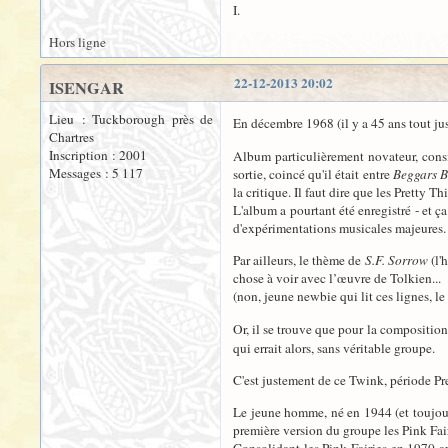
I.
Hors ligne
22-12-2013 20:02
ISENGAR
Lieu : Tuckborough près de
En décembre 1968 (il y a 45 ans tout jus
Chartres
Inscription : 2001
Album particulièrement novateur, consi
Messages : 5 117
sortie, coincé qu'il était entre
Beggars 
la critique. Il faut dire que les Pretty 
L'album a pourtant été enregistré - et ç
d'expérimentations musicales majeures.
Par ailleurs, le thème de
S.F. Sorrow
(l'
chose à voir avec l’œuvre de Tolkien...
(non, jeune newbie qui lit ces lignes, le
Or, il se trouve que pour la compositio
qui errait alors, sans véritable groupe.
C'est justement de ce Twink, période Pre
Le jeune homme, né en 1944 (et toujours 
première version du groupe les Pink Fair