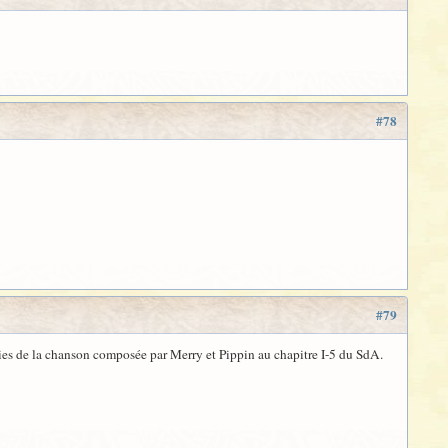
#78
#79
vies de la chanson composée par Merry et Pippin au chapitre I-5 du SdA.