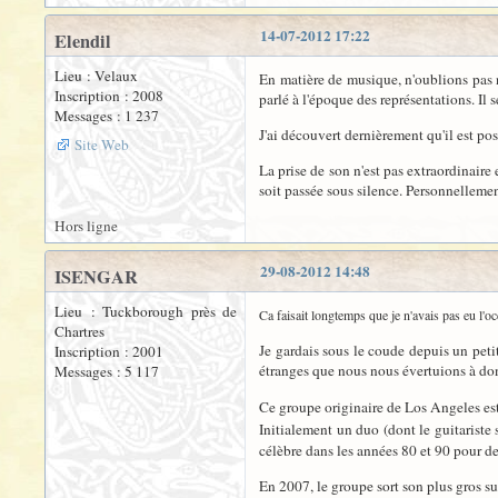
14-07-2012 17:22
Elendil
Lieu : Velaux
En matière de musique, n'oublions pas n
Inscription : 2008
parlé à l'époque des représentations. Il
Messages : 1 237
J'ai découvert dernièrement qu'il est p
Site Web
La prise de son n'est pas extraordinaire 
soit passée sous silence. Personnellemen
Hors ligne
29-08-2012 14:48
ISENGAR
Lieu : Tuckborough près de
Ca faisait longtemps que je n'avais pas eu l'
Chartres
Je gardais sous le coude depuis un pet
Inscription : 2001
étranges que nous nous évertuions à don
Messages : 5 117
Ce groupe originaire de Los Angeles e
Initialement un duo (dont le guitariste 
célèbre dans les années 80 et 90 pour de
En 2007, le groupe sort son plus gros suc