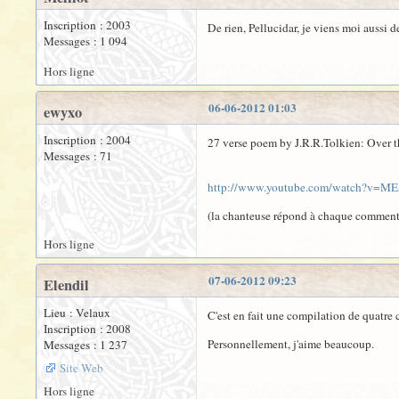
Inscription : 2003
De rien, Pellucidar, je viens moi aussi d
Messages : 1 094
Hors ligne
06-06-2012 01:03
ewyxo
Inscription : 2004
27 verse poem by J.R.R.Tolkien: Over
Messages : 71
http://www.youtube.com/watch?v=ME5
(la chanteuse répond à chaque commenta
Hors ligne
07-06-2012 09:23
Elendil
Lieu : Velaux
C'est en fait une compilation de quatre 
Inscription : 2008
Personnellement, j'aime beaucoup.
Messages : 1 237
Site Web
Hors ligne