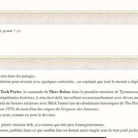
, ça non ? ;-))
venu dans les parages.
extérieur pour revenir avec quelques curiosités... en espérant que tout le monde a dig
 Took Porter
Marc Bolan
, le camarade de
, dans la première mouture de Tyrannosau
 stupéfiantes histoires, il erra deci-delà, travaillant occasionnellement avec dive
rda de bonnes relations avec Mick Farren (un des fondateurs historiques de The Pink 
en 1970, du nom d'un des orques du
Seigneur des Anneaux
.
ce nom, comme on peut le deviner.
 plutôt orientée folk, n'a connue que très peu d'enregistrements.
nous, publiée dans ce qui semble être un format maxi-single sous le titre
pink jacke