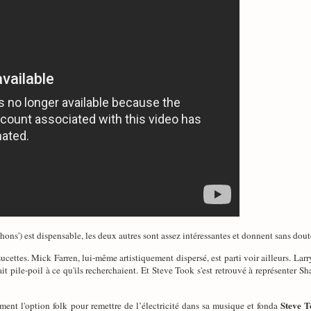
ochons') est dispensable, les deux autres sont assez intéressantes et donnent sans do
n sucettes. Mick Farren, lui-même artistiquement dispersé, est parti voir ailleurs. L
t pile-poil à ce qu'ils recherchaient. Et Steve Took s'est retrouvé à représenter Sh
Steve T
nt l'option folk pour remettre de l’électricité dans sa musique et fonda