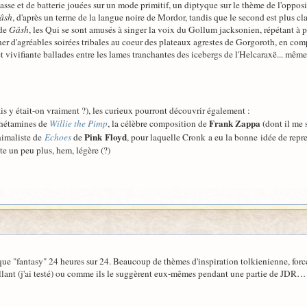
sse et de batterie jouées sur un mode primitif, un diptyque sur le thème de l'oppositi
âsh
, d'après un terme de la langue noire de Mordor, tandis que le second est plus cl
 de
Gâsh
, les Qui se sont amusés à singer la voix du Gollum jacksonien, répétant à pl
r d'agréables soirées tribales au coeur des plateaux agrestes de Gorgoroth, en co
et vivifiante ballades entre les lames tranchantes des icebergs de l'Helcaraxë... même 
is y était-on vraiment ?), les curieux pourront découvrir également :
Frank Zappa
phétamines de
Willie the Pimp
, la célèbre composition de
(dont il me 
Pink Floyd
inimaliste de
Echoes
de
, pour laquelle Cronk a eu la bonne idée de repren
e un peu plus, hem, légère (?)
que "fantasy" 24 heures sur 24. Beaucoup de thèmes d'inspiration tolkienienne, for
llant (j'ai testé) ou comme ils le suggèrent eux-mêmes pendant une partie de JDR…