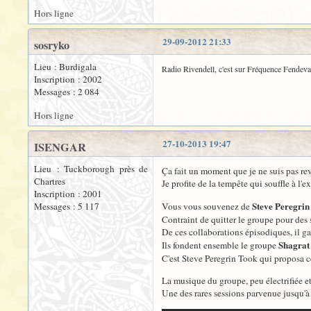
Hors ligne
29-09-2012 21:33
sosryko
Lieu : Burdigala
Radio Rivendell, c'est sur Fréquence Fendeval
Inscription : 2002
Messages : 2 084
Hors ligne
27-10-2013 19:47
ISENGAR
Lieu : Tuckborough près de
Ça fait un moment que je ne suis pas re
Chartres
Je profite de la tempête qui souffle à l'
Inscription : 2001
Steve Peregrin
Messages : 5 117
Vous vous souvenez de
Contraint de quitter le groupe pour des
De ces collaborations épisodiques, il ga
Shagrat
Ils fondent ensemble le groupe
C'est Steve Peregrin Took qui proposa 
La musique du groupe, peu électrifiée et
Une des rares sessions parvenue jusqu'à 