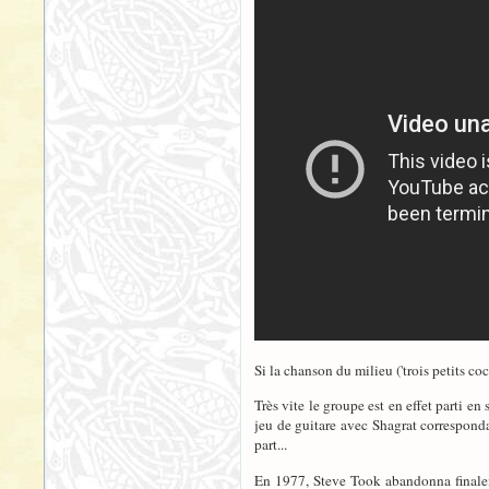
Si la chanson du milieu ('trois petits c
Très vite le groupe est en effet parti e
jeu de guitare avec Shagrat correspondai
part...
En 1977, Steve Took abandonna finaleme