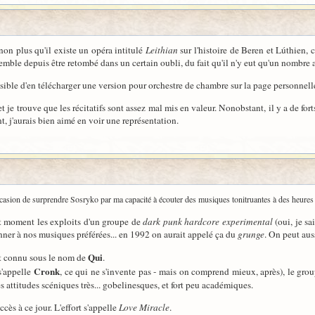
on plus qu'il existe un opéra intitulé
Leithian
sur l'histoire de Beren et Lúthien
 semble depuis être retombé dans un certain oubli, du fait qu'il n'y eut qu'un nombre
ossible d'en télécharger une version pour orchestre de chambre sur la page personnel
et je trouve que les récitatifs sont assez mal mis en valeur. Nonobstant, il y a de fo
t, j'aurais bien aimé en voir une représentation.
occasion de surprendre Sosryko par ma capacité à écouter des musiques tonitruantes à des heures
it moment les exploits d'un groupe de
dark punk hardcore experimental
(oui, je s
ner à nos musiques préférées... en 1992 on aurait appelé ça du
grunge
. On peut aus
Qui
st connu sous le nom de
.
Cronk
s'appelle
, ce qui ne s'invente pas - mais on comprend mieux, après), le gr
s attitudes scéniques très... gobelinesques, et fort peu académiques.
cès à ce jour. L'effort s'appelle
Love Miracle
.