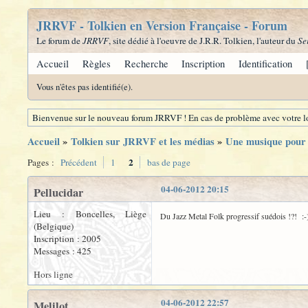
JRRVF - Tolkien en Version Française - Forum
Le forum de
JRRVF
, site dédié à l'oeuvre de J.R.R. Tolkien, l'auteur du
Se
Accueil
Règles
Recherche
Inscription
Identification
Vous n'êtes pas identifié(e).
Bienvenue sur le nouveau forum JRRVF ! En cas de problème avec votre lo
Accueil
»
Tolkien sur JRRVF et les médias
»
Une musique pour 
2
Pages :
Précédent
1
bas de page
04-06-2012 20:15
Pellucidar
Lieu : Boncelles, Liège
Du Jazz Metal Folk progressif suédois !?! :-)
(Belgique)
Inscription : 2005
Messages : 425
Hors ligne
04-06-2012 22:57
Melilot