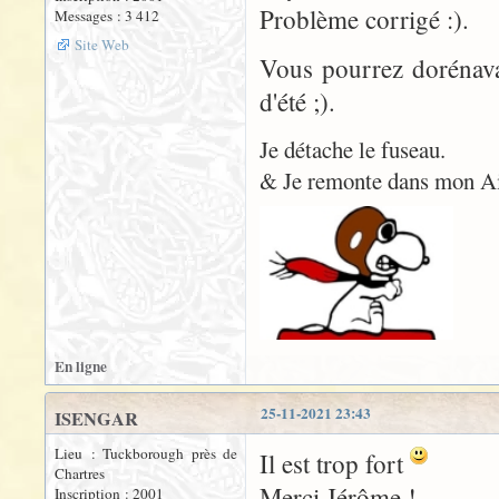
Problème corrigé :).
Messages : 3 412
Site Web
Vous pourrez dorénavan
d'été ;).
Je détache le fuseau.
& Je remonte dans mon A
En ligne
25-11-2021 23:43
ISENGAR
Lieu : Tuckborough près de
Il est trop fort
Chartres
Merci Jérôme !
Inscription : 2001