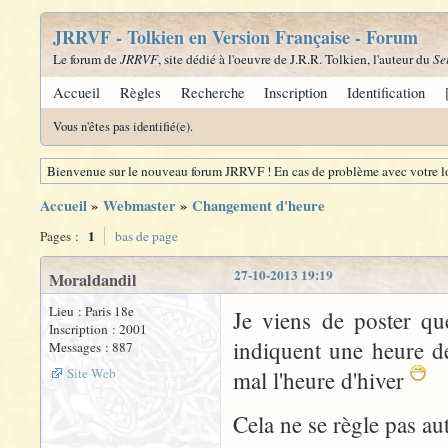
JRRVF - Tolkien en Version Française - Forum
Le forum de
JRRVF
, site dédié à l'oeuvre de J.R.R. Tolkien, l'auteur du
Se
Accueil
Règles
Recherche
Inscription
Identification
Vous n'êtes pas identifié(e).
Bienvenue sur le nouveau forum JRRVF ! En cas de problème avec votre lo
Accueil
»
Webmaster
»
Changement d'heure
1
Pages :
bas de page
27-10-2013 19:19
Moraldandil
Lieu : Paris 18e
Je viens de poster qu
Inscription : 2001
indiquent une heure d
Messages : 887
Site Web
mal l'heure d'hiver
Cela ne se règle pas au