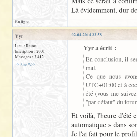
Mais ce serait à confir
Là évidemment, dur de f
En ligne
02-04-2014 22:58
Yyr
Lieu : Reims
Yyr a écrit :
Inscription : 2001
Messages : 3 412
En conclusion, il s
Site Web
mal.
Ce que nous avons
UTC+01:00 et à coch
été (vous me suivez
"par défaut" du forum
Et voilà, l'heure d'été 
automatique » dans son 
Je l'ai fait pour le pro