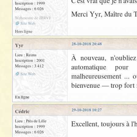
C'est vrai que je n'avai
Inscription : 1999
Messages : 6 026
Merci Yyr, Maître du T
Webmestre de JRRVF
Site Web
Hors ligne
28-10-2018 20:48
Yyr
Lieu : Reims
À nouveau, n'oubliez 
Inscription : 2001
automatique pour 
Messages : 3 412
Site Web
malheureusement ... o
bienvenue — trop fort
En ligne
29-10-2018 10:27
Cédric
Lieu : Près de Lille
Excellent, toujours à l'h
Inscription : 1999
Messages : 6 026