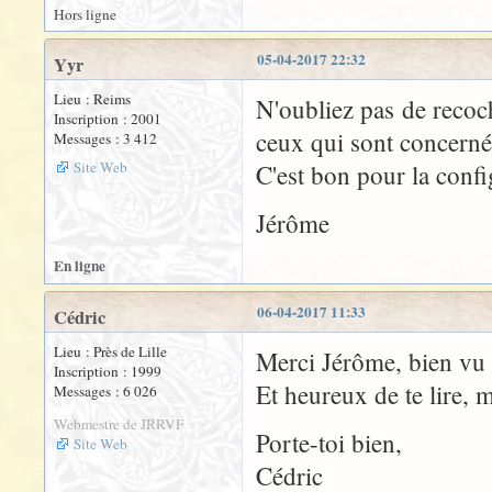
Hors ligne
05-04-2017 22:32
Yyr
Lieu : Reims
N'oubliez pas de recoc
Inscription : 2001
ceux qui sont concerné
Messages : 3 412
Site Web
C'est bon pour la conf
Jérôme
En ligne
06-04-2017 11:33
Cédric
Lieu : Près de Lille
Merci Jérôme, bien vu 
Inscription : 1999
Et heureux de te lire, 
Messages : 6 026
Webmestre de JRRVF
Porte-toi bien,
Site Web
Cédric