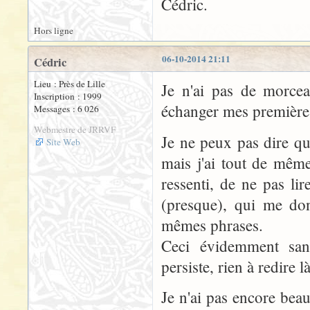
Cédric.
Hors ligne
06-10-2014 21:11
Cédric
Lieu : Près de Lille
Je n'ai pas de morcea
Inscription : 1999
échanger mes premières
Messages : 6 026
Webmestre de JRRVF
Je ne peux pas dire q
Site Web
mais j'ai tout de mêm
ressenti, de ne pas li
(presque), qui me don
mêmes phrases.
Ceci évidemment sans
persiste, rien à redire l
Je n'ai pas encore be