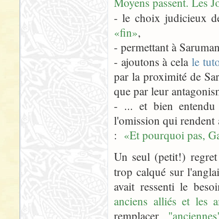
Moyens passent. Les J
- le choix judicieux d
«fin»
,
- permettant à Saruman 
- ajoutons à cela
le tu
par la proximité de S
que par leur antagoni
- ... et bien entendu
l'omission qui rendent
:
«Et pourquoi pas, Ga
Un seul (petit!) regr
trop calqué sur l'angla
avait ressenti le bes
anciens alliés et les 
remplacer
"anciennes