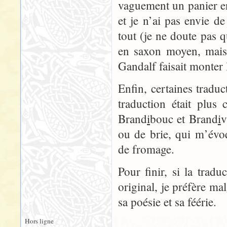
vaguement un panier en
et je n’ai pas envie 
tout (je ne doute pas q
en saxon moyen, mais 
Gandalf faisait monter l
Enfin, certaines traduc
traduction était plus
Brand
i
bouc et Brand
i
v
ou de brie, qui m’évo
de fromage.
Pour finir, si la trad
original, je préfère ma
sa poésie et sa féérie.
Hors ligne