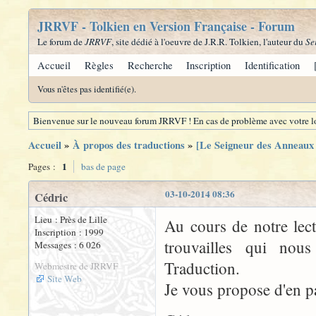
JRRVF - Tolkien en Version Française - Forum
Le forum de
JRRVF
, site dédié à l'oeuvre de J.R.R. Tolkien, l'auteur du
Se
Accueil
Règles
Recherche
Inscription
Identification
Vous n'êtes pas identifié(e).
Bienvenue sur le nouveau forum JRRVF ! En cas de problème avec votre lo
Accueil
»
À propos des traductions
»
[Le Seigneur des Anneaux 
1
Pages :
bas de page
03-10-2014 08:36
Cédric
Lieu : Près de Lille
Au cours de notre lec
Inscription : 1999
trouvailles qui nous
Messages : 6 026
Traduction.
Webmestre de JRRVF
Site Web
Je vous propose d'en pa