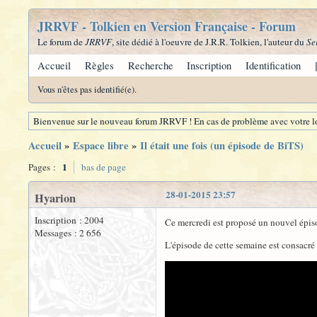
JRRVF - Tolkien en Version Française - Forum
Le forum de
JRRVF
, site dédié à l'oeuvre de J.R.R. Tolkien, l'auteur du
Se
Accueil
Règles
Recherche
Inscription
Identification
Vous n'êtes pas identifié(e).
Bienvenue sur le nouveau forum JRRVF ! En cas de problème avec votre lo
Accueil
»
Espace libre
»
Il était une fois (un épisode de BiTS)
1
Pages :
bas de page
28-01-2015 23:57
Hyarion
Inscription : 2004
Ce mercredi est proposé un nouvel épiso
Messages : 2 656
L'épisode de cette semaine est consacré a