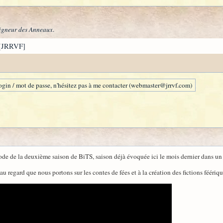
igneur des Anneaux
.
[JRRVF]
gin / mot de passe, n'hésitez pas à me contacter (webmaster@jrrvf.com)
de de la deuxième saison de BiTS, saison déjà évoquée ici le mois dernier dans un 
u regard que nous portons sur les contes de fées et à la création des fictions féériq