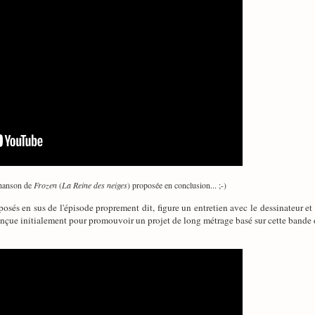
chanson de
Frozen
(
La Reine des neiges
) proposée en conclusion... ;-)
osés en sus de l'épisode proprement dit, figure un entretien avec le dessinateur 
onçue initialement pour promouvoir un projet de long métrage basé sur cette bande d