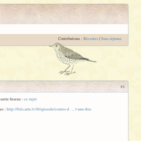
Contributions :
Récentes
|
Sans réponse
#1
autre fuseau :
ce sujet
ues :
http://bits.arte.tv/fr/episode/contes-d … t-une-fois