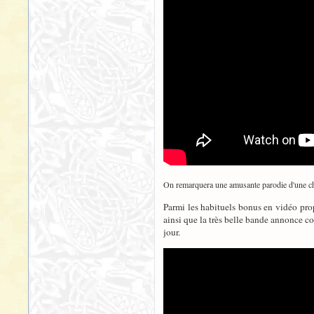
On remarquera une amusante parodie d'une 
Parmi les habituels bonus en vidéo prop
ainsi que la très belle bande annonce c
jour.